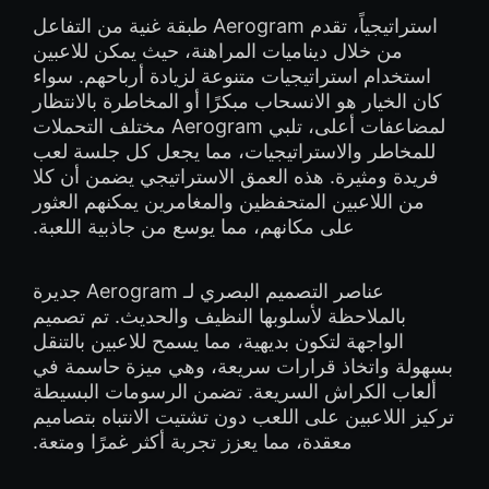
استراتيجياً، تقدم Aerogram طبقة غنية من التفاعل
من خلال ديناميات المراهنة، حيث يمكن للاعبين
استخدام استراتيجيات متنوعة لزيادة أرباحهم. سواء
كان الخيار هو الانسحاب مبكرًا أو المخاطرة بالانتظار
لمضاعفات أعلى، تلبي Aerogram مختلف التحملات
للمخاطر والاستراتيجيات، مما يجعل كل جلسة لعب
فريدة ومثيرة. هذه العمق الاستراتيجي يضمن أن كلا
من اللاعبين المتحفظين والمغامرين يمكنهم العثور
على مكانهم، مما يوسع من جاذبية اللعبة.
عناصر التصميم البصري لـ Aerogram جديرة
بالملاحظة لأسلوبها النظيف والحديث. تم تصميم
الواجهة لتكون بديهية، مما يسمح للاعبين بالتنقل
بسهولة واتخاذ قرارات سريعة، وهي ميزة حاسمة في
ألعاب الكراش السريعة. تضمن الرسومات البسيطة
تركيز اللاعبين على اللعب دون تشتيت الانتباه بتصاميم
معقدة، مما يعزز تجربة أكثر غمرًا ومتعة.