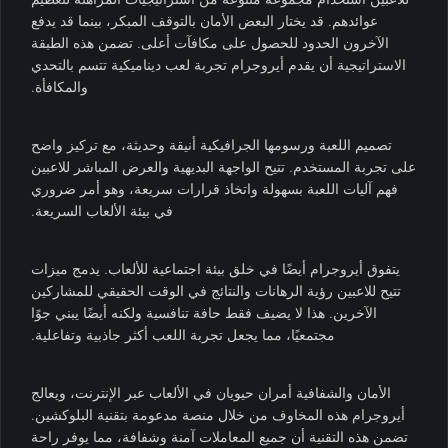
عوائدهم. قد يختار البعض الأمان بالتوقف المبكر، بينما قد يدفع
الآخرون الحدود للحصول على مكافآت أعلى. تضمن هذه الطبقة
الاستراتيجية أن يقدم أيروجرام تجربة لعب ديناميكية تتسم بالتحدي
والمكافأة.
تصميم اللعبة ورسومها الجرافيكية أنيقة وحديثة، مع تركيز واضح
على تجربة المستخدم. تتيح الواجهة البديهية والعرض المباشر للاعبين
فهم آليات اللعبة بسهولة واتخاذ قرارات سريعة، وهو أمر ضروري
في بيئة الألعاب السريعة.
يتفوق أيروجرام أيضًا في خلق بيئة اجتماعية للألعاب. يدمج ميزات
تتيح للاعبين رؤية الرهانات والنتائج في الوقت الحقيقي للمشاركين
الآخرين. هذا لا يضيف فقط حافة تنافسية ولكنه أيضًا يبني جوًا
مجتمعيًا، مما يجعل تجربة اللعب أكثر جاذبية وتفاعلية.
الأمان والشفافية أمران حيويان في الألعاب عبر الإنترنت، ويعالج
أيروجرام هذه المخاوف من خلال منصة مدعومة بتقنية البلوكشين.
تضمن هذه التقنية أن جميع المعاملات آمنة وشفافة، مما يوفر راحة