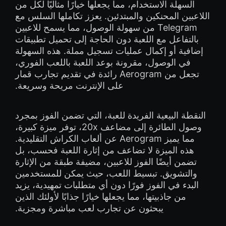
السهلة الاستخدام، مما يجعلها خيارًا مثاليًا لكل من
اللاعبين المحنكين والمبتدئين. يعزز تكاملها السلس مع
Telegram من سهولة الوصول، مما يسمح للاعبين
بالتفاعل مع اللعبة دون الحاجة إلى تحميل تطبيقات
إضافية أو إكمال عمليات تسجيل مملة. هذه السهولة
في الوصول، مقرونة بوعد اللعبة باللعب الفوري،
تجعل من Aerogram رائدة في تقديم تجارب قمار
على الإنترنت مريحة وسريعة.
النقطة البيعية الفريدة للعبة، التي تضمن الفوز بمجرد
وصول الطائرة إلى مضاعف 20x، توفر ميزة كبيرة،
مما يميز Aerogram عن ألعاب الكراش التقليدية.
هذه الميزة لا تضاعف من إثارة اللعبة فحسب، بل
تضمن أيضًا الفوز للاعبين، مضيفة طبقة من الإثارة
والتشويق. تبسيط اللعب، حيث يمكن للمستخدمين
البدء في الفوز فورًا دون أي متطلبات تمهيدية، يزيد
من جاذبيتها، مما يجعلها خيارًا جذابًا لأولئك الذين
يبحثون عن تجارب لعب مباشرة ومجزية.