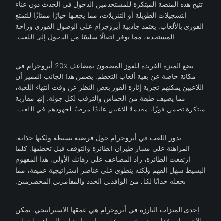
تتيح هذه المنصة المبتكرة للمستخدمين الدخول في الحدث دون عناء
التسجيلات الطويلة أو التنزيلات، مما يجعلها خيارًا ممتازًا للتمتع
الفوري بالألعاب. يعتمد جاذبية أيروجرام على الوصول الفوري وراحة
المستخدم، مما يوفر انتقالًا سلسًا من الدخول إلى اللعب.
يضع الميزة الفريدة للفوز المضمون بمضاعف 20x أيروجرام في
مكانة خاصة عن بقية ألعاب التحطم. يضمن هذا الجانب المميز أن
اللاعبين يمكنهم تجربة إثارة الفوز بغض النظر عن وقت انتهاء اللعبة،
مما يضيف طبقة من الحماس والترقب لكل جولة. إنها مقاربة
مبتكرة تضمن فوزًا، مقدمةً للاعبين عائدًا مرضيًا لجهودهم في اللعب.
يدور اللعب في أيروجرام حول فرضية بسيطة ولكنها جذابة:
المراهنة على مسار طيران الطائرة والتوقف قبل تحطمها. كلما
ارتفعت الطائرة، زاد المضاعف على رهانك الأولي. هذا المفهوم
البسيط سهل الفهم ولكنه ينطوي على عناصر استراتيجية عميقة، مما
يجعله جذابًا لكل من الوافدين الجدد والمقامرين المخضرمين.
إحدى الميزات البارزة في أيروجرام هي عمقها الاستراتيجي. يمكن
للاعبين استخدام مجموعة متنوعة من استراتيجيات المراهنة لتعظيم