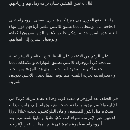
البال للاعبين القلقين بشأن نزاهة رهاناتهم وأرباحهم.
راحة الدفع الفوري هي ميزة كبيرة أخرى. يقضي أيروجرام على
الحاجة إلى الوسطاء، مما يسمح للاعبين بتلقي أرباحهم فور انتهاء
اللعبة. هذه الميزة جذابة بشكل خاص للاعبين الذين يقدرون الكفاءة
والوصول السريع إلى أموالهم.
على الرغم من الاعتماد على الحظ، تتيح العناصر الاستراتيجية
المدمجة في أيروجرام للاعبين تطبيق المهارات والتكتيكات، مما
يجعله أكثر من مجرد لعبة حظ. يثري هذا المزيج من الحظ
والاستراتيجية تجربة اللعب، مما يوفر عمقًا يجعل اللاعبين يعودون
للمزيد.
في الختام، يعد أيروجرام منصة قوية وجذابة تقدم مزيجًا فريدًا من
الإثارة والاستراتيجية والراحة. دمجه مع تليجرام، إلى جانب ميزات
مبتكرة مثل الفوز المضمون وأمان البلوكشين، يجعله خيارًا بارزًا
للاعبين عبر الإنترنت. سواء كنت لاعبًا عاديًا أو هاويًا للمقامرة، يعد
أيروجرام بمغامرة مثيرة في عالم الرهانات عبر الإنترنت.