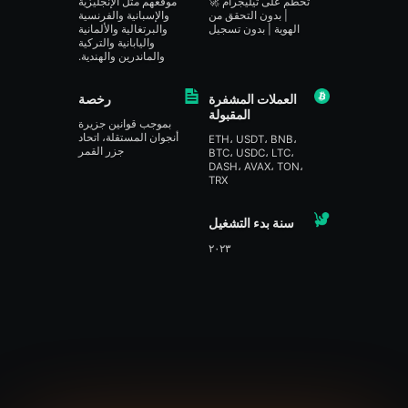
تحطم على تيليجرام 🚀
موقعهم مثل الإنجليزية
| بدون التحقق من
والإسبانية والفرنسية
الهوية | بدون تسجيل
والبرتغالية والألمانية
واليابانية والتركية
والماندرين والهندية.
العملات المشفرة
رخصة
المقبولة
بموجب قوانين جزيرة
أنجوان المستقلة، اتحاد
ETH، USDT، BNB،
جزر القمر
BTC، USDC، LTC،
DASH، AVAX، TON،
TRX
سنة بدء التشغيل
٢٠٢٣