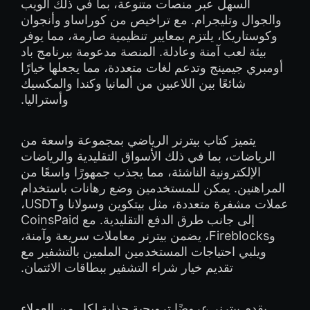
السهل عبر منصات متنوعة، بما في ذلك الويب
والجوال وتليجرام. مع تراخيص من كوراساو وأنجوان
وكوستاريكا، يلتزم بمعايير تنظيمية صارمة، مما يوفر
بيئة لعب آمنة وعادلة. المنصة مدعومة ببرنامج باد
أومبري جيمينج وتدعم لغات متعددة، مما يجعلها خيارًا
شائعًا بين اللاعبين من ألمانيا وكندا والمكسيك
وأستراليا.
يتميز كتاب بيترنر الرياضي بمجموعة واسعة من
الرياضات، بما في ذلك الأسواق التقليدية والرياضات
الإلكترونية الناشئة، مما يجذب جمهورًا واسعًا من
المراهنين. يمكن للمستخدمين وضع رهانات باستخدام
عملات مشفرة متعددة، مثل بيتكوين وسولانا وUSDT،
إلى جانب طرق الدفع التقليدية. مع CoinsPaid
وFireblocks، يضمن بيترنر معاملات سريعة وآمنة،
ويلبي احتياجات المستخدمين الملمين بالتشفير مع
تقديم خيار شراء التشفير ببطاقات الائتمان.
يقدم بيترنر عروضًا ترويجية جذابة لكل من العملاء