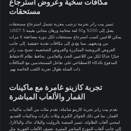
مكافآت سخية وعروض استرجاع
مستحقات
تتميز بيت رانر بحزمة ترحيب مغرية تشمل استرجاع مستحقات
يصل إلى 200% و50 لفة مجانية ورهان مجاني بقيمة 5 USDT.
يمكن للاعبين كسب استرجاع مستحقات لكل دورة مضاعفة 6 مرات
من وديعتهم، مما يؤدي إلى مكافآت نقدية حقيقية. إلى جانب
العروض الترويجية المتكررة والعروض الشخصية، تصبح بيت رانر
خيارًا جذابًا لكل من اللاعبين الجدد والعائدين. يحافظ نظام الاحتفاظ
المدفوع بالذكاء الاصطناعي على تفاعل المستخدمين مع المكافآت
ذات الصلة طوال تجربة اللعب الخاصة بهم.
تجربة كازينو غامرة مع ماكينات
القمار والألعاب المباشرة
تقدم بيت رانر تجربة كازينو شاملة، تقدم مئات من ألعاب ماكينات
القمار، بما في ذلك الجوائز الكبرى وثلاث بكرات وماكينات الفيديو.
لمحبي ألعاب الطاولة، تتميز المنصة بالروليت والبلاك جاك والباكارا،
إلى جانب ألعاب الموزع المباشر المثيرة. تضيف الألعاب الفورية مثل