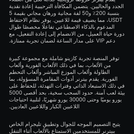
الجدد والحاليين. يتضمن المكافأة الترحيبية إعادة نقدية
بنسبة 200٪ و50 لفة مجانية ورهان مجاني بقيمة 5
USDT، مما يضيف قيمة للاعبين. يوفر نظام الاحتفاظ
المدعوم بالذكاء الاصطناعي تفاعلًا مخصصًا طوال
دورة حياة العميل، من الانضمام إلى إعادة التفعيل، مع
دعم VIP على مدار الساعة لضمان تجربة ممتازة.
توفر المنصة تجربة كازينو شاملة مع مجموعة كبيرة
من الألعاب، بما في ذلك الألعاب الفورية وألعاب
الطاولة وألعاب الموزع المباشر وألعاب التحطم
الفورية. يقدم بيترنر أدوات المقامرة المسؤولة، بما
في ذلك الاستبعاد الذاتي وفترات التهدئة، للحفاظ على
بيئة لعب آمنة. حدود السحب سخية، بحد أقصى 5000
يورو يوميًا وحتى 30000 يورو شهريًا، لتلبية احتياجات
اللاعبين الكبار واللاعبين العاديين.
يتيح التصميم الموجه للجوال وتطبيق تليجرام الخاص
ببيترنر للمستخدمين الاستمتاع بالألعاب أثناء التنقل