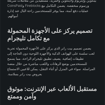
بيتكوين وإيثريوم ولايتكوين والمزيد، مستفيدين من معاملات سريعة
ورسوم منخفضة. يضمن التكامل مع Fireblocks وCoinsPaid
عمليات دفع آمنة، مما يوفر للمستخدمين راحة البال عند إدارة
أموالهم.
تصميم يركز على الأجهزة المحمولة
مع تكامل تليجرام
يضمن تصميم بيت رانر الذي يركز على الأجهزة المحمولة تجربة
لعب سلسة على الهواتف الذكية والأجهزة اللوحية دون الحاجة إلى
تطبيقات إضافية. يضيف تطبيق تليجرام الراحة، مما يسمح
للمستخدمين بوضع الرهانات واللعب مباشرة من خلال منصة
المراسلة. سواء في المنزل أو أثناء التنقل، يمكن للاعبين الاستمتاع
بعروض بيت رانر بسلاسة.
مستقبل الألعاب عبر الإنترنت: موثوق
وآمن وممتع