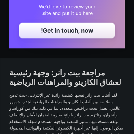
We'd love to review your
site and put it up here.
Get in touch, now!
مراجعة بيت رانر: وجهة رئيسية
لعشاق الكازينو والمراهنات الرياضية
لقد أثبتت بيت رانر نفسها كمنصة رائدة عبر الإنترنت، حيث تدمج
بسلاسة بين ألعاب الكازينو والمراهنات الرياضية لجذب جمهور
عالمي. تعمل تحت تراخيص متعددة، بما في ذلك تلك من كوراساو
وأنجوان، وتلتزم بيت رانر بلوائح صارمة لضمان الأمان والإنصاف
وثقة مستخدميها. تتميز المنصة بواجهة مستخدم سهلة الاستخدام
يمكن الوصول إليها عبر أجهزة الكمبيوتر المكتبية والهواتف المحمولة