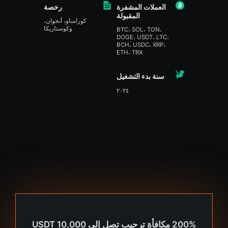
العملات المشفرة
رخصة
المقبولة
كوراساو، أنجوان،
وكوستاريكا
BTC، SOL، TON،
DOGE، USDT، LTC،
BCH، USDC، XRP،
ETH، TRX
سنة بدء التشغيل
٢٠٢٤
200% مكافأة ترحيب تصل إلى 10,000 USDT