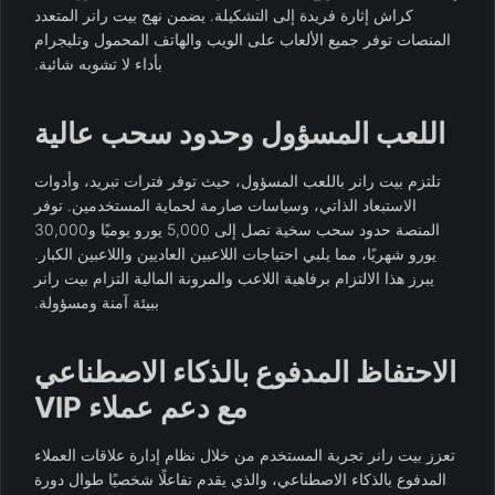
كراش إثارة فريدة إلى التشكيلة. يضمن نهج بيت رانر المتعدد
المنصات توفر جميع الألعاب على الويب والهاتف المحمول وتليجرام
بأداء لا تشوبه شائبة.
اللعب المسؤول وحدود سحب عالية
تلتزم بيت رانر باللعب المسؤول، حيث توفر فترات تبريد، وأدوات
الاستبعاد الذاتي، وسياسات صارمة لحماية المستخدمين. توفر
المنصة حدود سحب سخية تصل إلى 5,000 يورو يوميًا و30,000
يورو شهريًا، مما يلبي احتياجات اللاعبين العاديين واللاعبين الكبار.
يبرز هذا الالتزام برفاهية اللاعب والمرونة المالية التزام بيت رانر
ببيئة آمنة ومسؤولة.
الاحتفاظ المدفوع بالذكاء الاصطناعي
مع دعم عملاء VIP
تعزز بيت رانر تجربة المستخدم من خلال نظام إدارة علاقات العملاء
المدفوع بالذكاء الاصطناعي، والذي يقدم تفاعلًا شخصيًا طوال دورة