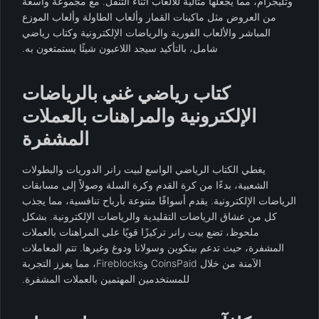
وتليجرام، مما يجعلها مثالية للألعاب أثناء التنقل. مع مجموعة واسعة
من العروض مثل ماكينات القمار وألعاب الطاولة وألعاب الموزع
المباشر والألعاب الفورية والرياضات الإلكترونية وكتاب رياضي
شامل، بالتأكيد سيجد اللاعبون شيئًا يستمتعون به.
كتاب رياضي غني بالرياضات
الإلكترونية والمراهنات بالعملات
المشفرة
يغطي الكتاب الرياضي الواسع لبيت رانر الدوريات والبطولات
الشعبية، بدءًا من كرة القدم وكرة السلة وصولاً إلى مسابقات
الرياضات الإلكترونية. يقدم أسواقًا متنوعة بأرباح تنافسية، مما يجذب
كل من عشاق الرياضات التقليدية والرياضات الإلكترونية. بشكل
ملحوظ، تضع بيت رانر تركيزًا قويًا على المراهنات بالعملات
المشفرة، حيث تدعم بيتكوين وسولانا ودوغ وغيرها. تتم المعاملات
الآمنة من خلال CoinsPaid وFireblocks، مما يعزز التجربة
للمستخدمين المهتمين بالعملات المشفرة.