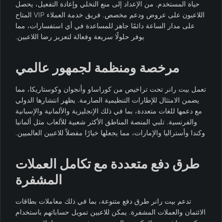
حياة المستخدم. من الإعداد إلى منع التخلي وإعادة التفعيل، يحصل
اللاعبون على عروض ودعم مخصص. فريق خدمة العملاء VIP المتاح
على مدار الساعة دائمًا جاهز للمساعدة في أي استفسارات، مما
يوفر حلولًا سريعة وفعالة لتعزيز رضا اللاعبين.
مرخصة ومنظمة لجمهور عالمي
تعمل بيت رانر تحت تراخيص من كوراساو وأنجوان وكوستاريكا، مما
يضمن الامتثال للإطارات التنظيمية الصارمة. يظهر انتشارها الدولي
مع دعمها للغات متعددة، بما في ذلك الإنجليزية والألمانية والإسبانية
والفرنسية. تلبي المنصة المناطق الأكثر شعبية للألعاب مثل ألمانيا
وكندا وأستراليا والإمارات، مما يجعلها خيارًا مفضلاً للاعبين العالميين.
طرق دفع متعددة مع تكامل العملات
المشفرة
تدعم بيت رانر طرق دفع متنوعة، بما في ذلك معاملات بطاقات
الائتمان والعملات المشفرة. يمكن للاعبين تمويل حساباتهم باستخدام