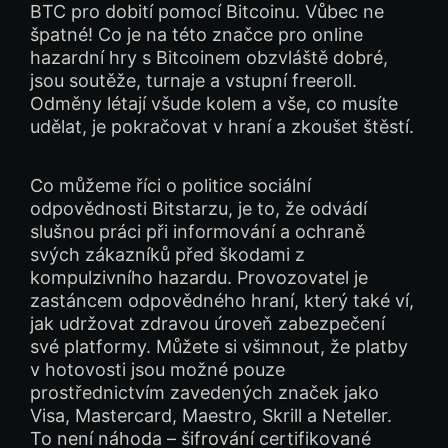
BTC pro dobití pomocí Bitcoinu. Vůbec ne
špatné! Co je na této značce pro online
hazardní hry s Bitcoinem obzvláště dobré,
jsou soutěže, turnaje a vstupní freeroll.
Odměny létají všude kolem a vše, co musíte
udělat, je pokračovat v hraní a zkoušet štěstí.
Co můžeme říci o politice sociální
odpovědnosti Bitstarzu, je to, že odvádí
slušnou práci při informování a ochraně
svých zákazníků před škodami z
kompulzivního hazardu. Provozovatel je
zastáncem odpovědného hraní, který také ví,
jak udržovat zdravou úroveň zabezpečení
své platformy. Můžete si všimnout, že platby
v hotovosti jsou možné pouze
prostřednictvím zavedených značek jako
Visa, Mastercard, Maestro, Skrill a Neteller.
To není náhoda – šifrování certifikované