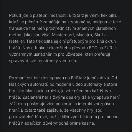
Pokud jde o platební možnosti, BitStarz je velmi flexibilní. I
když se primárně zaměřuje na kryptoměny, podporuje také
transakce fiat měn prostřednictvím známých platebních
metod, jako jsou Visa, Mastercard, Maestro, Skrill a
Neteller. Tato flexibilita jej činí přístupným pro širší okruh
hráčů. Navíc funkce okamžitého převodu BTC na EUR je
významným usnadněním pro uživatele, kteří preferují
spravovat své prostředky v eurech.
Rozmanitost her dostupných na BitStarz je působivá. Od
klasických automatů po moderní video automaty a stolní
hry jako blackjack a ruleta, je zde něco pro každý typ
hráče. Začlenění her s živými dealery dále vylepšuje herní
zážitek a poskytuje více pohlcující a interaktivní způsob
hraní. BitStarz také zajišťuje, že všechny hry jsou
prokazatelně férové, což je klíčovým faktorem pro mnoho
hráčů hledajících důvěryhodná online kasina.