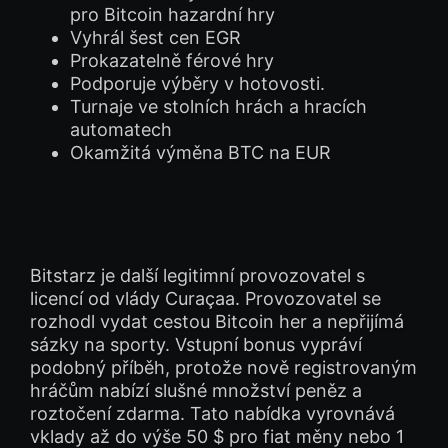
pro Bitcoin hazardní hry
Vyhrál šest cen EGR
Prokazatelně férové hry
Podporuje výběry v hotovosti.
Turnaje ve stolních hrách a hracích
automatech
Okamžitá výměna BTC na EUR
Bitstarz je další legitimní provozovatel s
licencí od vlády Curaçaa. Provozovatel se
rozhodl vydat cestou Bitcoin her a nepřijímá
sázky na sporty. Vstupní bonus vypráví
podobný příběh, protože nově registrovaným
hráčům nabízí slušné množství peněz a
roztočení zdarma. Tato nabídka vyrovnává
vklady až do výše 50 $ pro fiat měny nebo 1