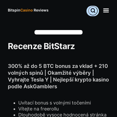
Bitspin
Casino
Reviews
Recenze BitStarz
300% až do 5 BTC bonus za vklad + 210
volných spinů | Okamžité výběry |
Vyhrajte Tesla Y | Nejlepší krypto kasino
podle AskGamblers
Uvítací bonus s volnými točeními
Vítejte na freerollu
Dlouhodobě vysoce hodnocená stránka