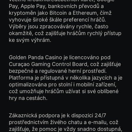
Pay, Apple Pay, bankovních převodů a
kryptoměn jako Bitcoin a Ethereum, čímž
vyhovuje široké škále preferencí hráčů.
Výběry jsou zpracovávány rychle, často
okamžitě, což zajišťuje hráčům rychlý přístup
ke svým výhrám.
Golden Panda Casino je licencováno pod
Curaçao Gaming Control Board, což zajišťuje
bezpečné a regulované herní prostředí.
Platforma je přístupná v několika jazycích a je
optimalizována pro stolní i mobilní zařízení,
což umožňuje hráčům užívat si své oblíbené
hry na cestách.
Zákaznická podpora je k dispozici 24/7
prostřednictvím živého chatu a e-mailu, což
zajišťuje, že pomoc je vždy snadno dostupná,