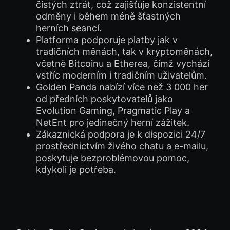
čistých ztrát, což zajišťuje konzistentní
odměny i během méně šťastných
herních seancí.
Platforma podporuje platby jak v
tradičních měnách, tak v kryptoměnách,
včetně Bitcoinu a Etherea, čímž vychází
vstříc moderním i tradičním uživatelům.
Golden Panda nabízí více než 3 000 her
od předních poskytovatelů jako
Evolution Gaming, Pragmatic Play a
NetEnt pro jedinečný herní zážitek.
Zákaznická podpora je k dispozici 24/7
prostřednictvím živého chatu a e-mailu,
poskytuje bezproblémovou pomoc,
kdykoli je potřeba.