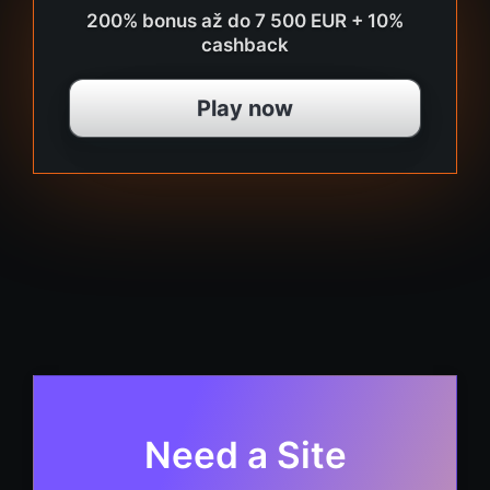
200% bonus až do 7 500 EUR + 10%
cashback
Play now
Need a Site