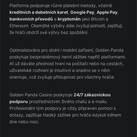
Platforma podporuje různé platební metody, včetně
kreditních a debetních karet
,
Google Pay
,
Apple Pay
,
bankovních převodů
a
kryptoměn
jako Bitcoin a
Ethereum. Okamžité výběry dále zvyšují pohodlí, zajišťují,
že hráči obdrží své výhry bez zpoždění.
Optimalizováno pro stolní i mobilní zařízení, Golden Panda
poskytuje bezproblémový herní zážitek napříč platformami.
Ať už dáváte přednost hraní na počítači nebo na cestách,
uživatelské rozhraní je intuitivní a snadno se v něm
orientuje, což zvyšuje přístupnost pro všechny hráče.
Golden Panda Casino poskytuje
24/7 zákaznickou
podporu
prostřednictvím živého chatu a e-mailu.
Profesionální tým podpory je vždy připraven pomoci s
dotazy, zajišťuje hladký zážitek pro hráče kdykoli během
dne nebo noci.