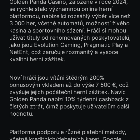
Golden Panda Casino, založené v roce 2024,
se rychle stalo významnou online herní
platformou, nabízející rozsáhlý výběr více než
3 000 her, včetně automatů, možností živého
kasina a sportovního sázení. Hráči si mohou
užívat tituly od renomovaných poskytovatelů,
jako jsou Evolution Gaming, Pragmatic Play a
NetEnt, což zaručuje rozmanitý a vysoce
kvalitní herní zážitek.
Noví hráči jsou vítáni štědrým 200%
bonusovým vkladem až do výše 7 500 €, což
zvyšuje jejich počáteční herní zážitek. Navíc
Golden Panda nabízí 10% týdenní cashback z
čistých ztrát, čímž poskytuje uživatelům další
hodnotu.
Platforma podporuje různé platební metody,
včetně kreditních/debetních karet, Google