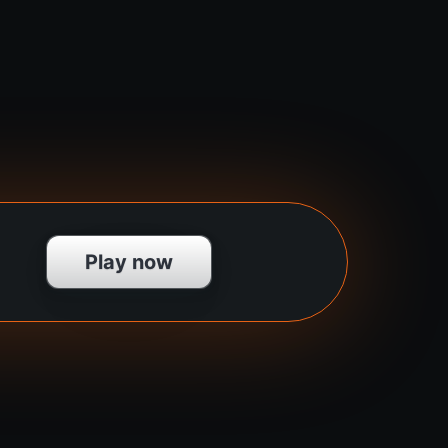
Play now