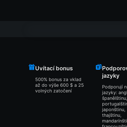
Uvítací bonus
Podporo
jazyky
500% bonus za vklad
až do výše 600 $ a 25
Podporují n
volných zatočení
jazyky: angl
španělštinu
portugalšti
japonštinu, 
thajštinu,
mandarínšti
francouzšti