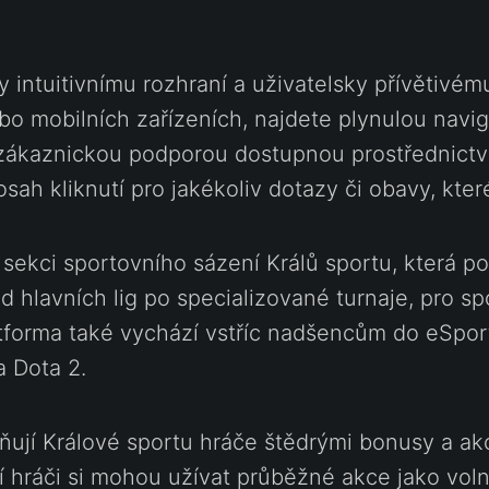
 intuitivnímu rozhraní a uživatelsky přívětivém
bo mobilních zařízeních, najdete plynulou navig
 zákaznickou podporou dostupnou prostřednictví
sah kliknutí pro jakékoliv dotazy či obavy, kter
ekci sportovního sázení Králů sportu, která po
hlavních lig po specializované turnaje, pro spor
atforma také vychází vstříc nadšencům do eSpor
 Dota 2.
ují Králové sportu hráče štědrými bonusy a ak
í hráči si mohou užívat průběžné akce jako voln