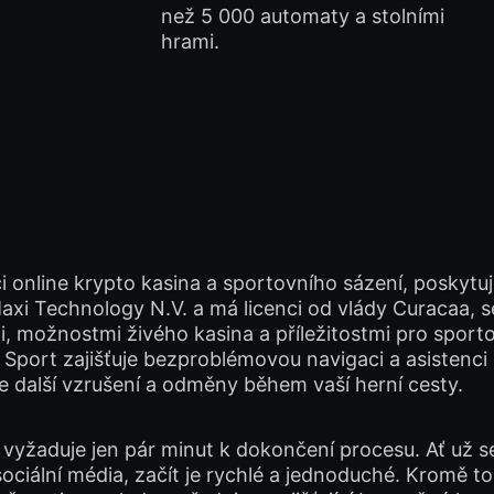
než 5 000 automaty a stolními
hrami.
i online krypto kasina a sportovního sázení, poskytuj
axi Technology N.V. a má licenci od vlády Curacaa,
i, možnostmi živého kasina a příležitostmi pro sporto
Sport zajišťuje bezproblémovou navigaci a asistenci
e další vzrušení a odměny během vaší herní cesty.
 vyžaduje jen pár minut k dokončení procesu. Ať už s
sociální média, začít je rychlé a jednoduché. Kromě 