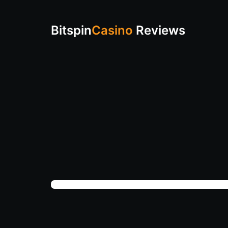
Bitspin
Casino
Reviews