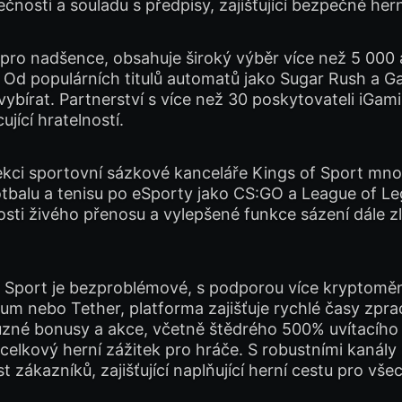
osti a souladu s předpisy, zajišťující bezpečné hern
 pro nadšence, obsahuje široký výběr více než 5 000 
í. Od populárních titulů automatů jako Sugar Rush a G
 vybírat. Partnerství s více než 30 poskytovateli iGam
ující hratelností.
ekci sportovní sázkové kanceláře Kings of Sport mno
 fotbalu a tenisu po eSporty jako CS:GO a League of 
ti živého přenosu a vylepšené funkce sázení dále zl
of Sport je bezproblémové, s podporou více kryptom
eum nebo Tether, platforma zajišťuje rychlé časy zpra
ůzné bonusy a akce, včetně štědrého 500% uvítacího b
celkový herní zážitek pro hráče. S robustními kaná
zákazníků, zajišťující naplňující herní cestu pro vše