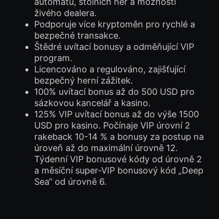
automatů, stolních her a možností
živého dealera.
Podporuje více kryptoměn pro rychlé a
bezpečné transakce.
Štědré uvítací bonusy a odměňující VIP
program.
Licencováno a regulováno, zajišťující
bezpečný herní zážitek.
100% uvítací bonus až do 500 USD pro
sázkovou kancelář a kasino.
125% VIP uvítací bonus až do výše 1500
USD pro kasino. Počínaje VIP úrovní 2
rakeback 10-14 % a bonusy za postup na
úroveň až do maximální úrovně 12.
Týdenní VIP bonusové kódy od úrovně 2
a měsíční super-VIP bonusový kód „Deep
Sea“ od úrovně 6.