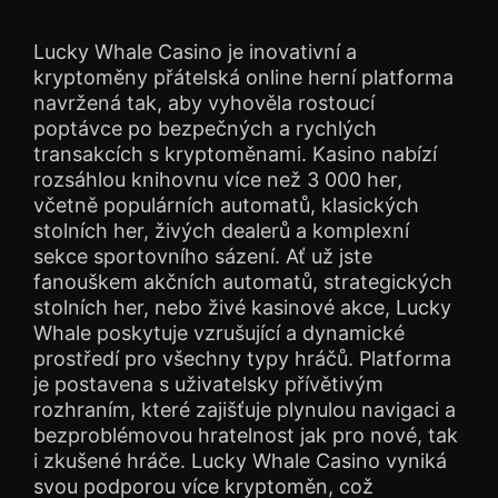
Lucky Whale Casino je inovativní a
kryptoměny přátelská online herní platforma
navržená tak, aby vyhověla rostoucí
poptávce po bezpečných a rychlých
transakcích s kryptoměnami. Kasino nabízí
rozsáhlou knihovnu více než 3 000 her,
včetně populárních automatů, klasických
stolních her, živých dealerů a komplexní
sekce sportovního sázení. Ať už jste
fanouškem akčních automatů, strategických
stolních her, nebo živé kasinové akce, Lucky
Whale poskytuje vzrušující a dynamické
prostředí pro všechny typy hráčů. Platforma
je postavena s uživatelsky přívětivým
rozhraním, které zajišťuje plynulou navigaci a
bezproblémovou hratelnost jak pro nové, tak
i zkušené hráče. Lucky Whale Casino vyniká
svou podporou více kryptoměn, což