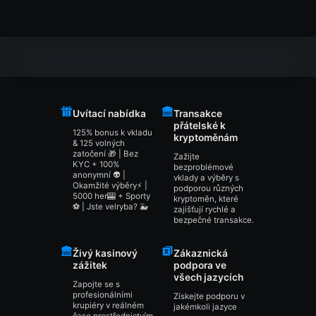
Uvítací nabídka
Transakce
přátelské k
125% bonus k vkladu
kryptoměnám
& 125 volných
zatočení 🎁 | Bez
Zažijte
KYC + 100%
bezproblémové
anonymní 👽 |
vklady a výběry s
Okamžité výběry⚡ |
podporou různých
5000 her🎰 + Sporty
kryptoměn, které
⚽️ | Jste velryba? 🐳
zajišťují rychlé a
bezpečné transakce.
Živý kasinový
Zákaznická
zážitek
podpora ve
všech jazycích
Zapojte se s
profesionálními
Získejte podporu v
krupiéry v reálném
jakémkoli jazyce