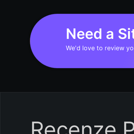
Need a Si
We'd love to review you
Recenze Pl