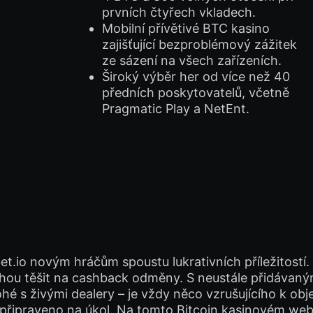
prvních čtyřech vkladech.
Mobilní přívětivé BTC kasino
zajišťující bezproblémový zážitek
ze sázení na všech zařízeních.
Široký výběr her od více než 40
předních poskytovatelů, včetně
Pragmatic Play a NetEnt.
et.io novým hráčům spoustu lukrativních příležitostí. 
ohou těšit na cashback odměny. S neustále přidávan
hé s živými dealery – je vždy něco vzrušujícího k obj
ež připraveno na úkol. Na tomto Bitcoin kasinovém we