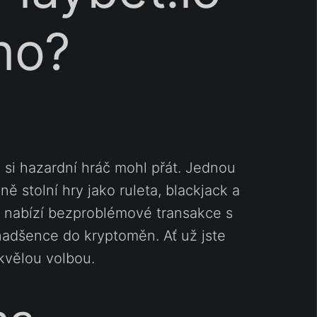
ino?
y si hazardní hráč mohl přát. Jednou
 stolní hry jako ruleta, blackjack a
a nabízí bezproblémové transakce s
nadšence do kryptoměn. Ať už jste
skvělou volbou.