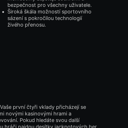
bezpečnost pro všechny uživatele.
Široká škála možností sportovního
sázení s pokročilou technologií
živého přenosu.
Vaše první čtyři vklady přicházejí se
ými novými kasinovými hrami a
evování. Pokud hledáte svou další
bu hráči najdou desítky jackpotových her,