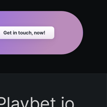
Get in touch, now!
Playbet.io