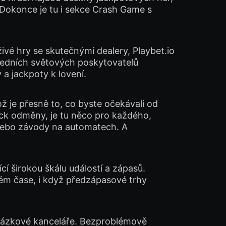
 Dokonce je tu i sekce Crash Game s
živé hry se skutečnými dealery, Playbet.io
ředních světových poskytovatelů
 a jackpoty k lovení.
ž je přesně to, co byste očekávali od
ck odměny, je tu něco pro každého,
 nebo závody na automatech. A
cí širokou škálu událostí a zápasů.
ném čase, i když předzápasové trhy
a sázkové kanceláře. Bezproblémově