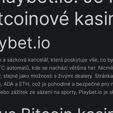
itcoinové kas
ybet.io
o a sázková kancelář, která poskytuje vše, co b
TC automatů, kde se nachází většina her. Nicméně
, stejně jako možnosti s živými dealery. Stránk
B, ADA a ETH, což je pohodlné a bezpečné pro 
nebo zážitek ze sázení na sporty, Playbet.io je 