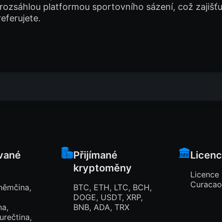
rozsáhlou platformou sportovního sázení, což zajišťu
eferujete.
vané
Přijímané
Licen
kryptoměny
Licence
Curacao
 němčina,
BTC, ETH, LTC, BCH,
,
DOGE, USDT, XRP,
na,
BNB, ADA, TRX
urečtina,