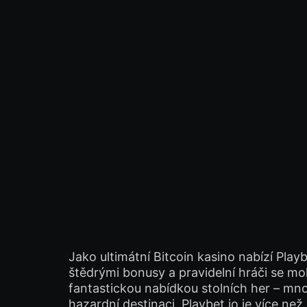
Jako ultimátní Bitcoin kasino nabízí Playb
štědrými bonusy a pravidelní hráči se m
fantastickou nabídkou stolních her – mno
hazardní destinaci, Playbet.io je více n