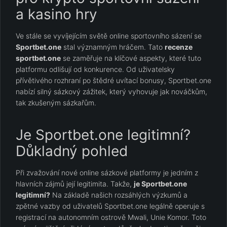
a kasino hry
Ve stále se vyvíjejícím světě online sportovního sázení se
Sportbet.one
stal významným hráčem. Tato
recenze
sportbet.one
se zaměřuje na klíčové aspekty, které tuto
platformu odlišují od konkurence. Od uživatelsky
přívětivého rozhraní po štědré uvítací bonusy, Sportbet.one
nabízí silný sázkový zážitek, který vyhovuje jak nováčkům,
tak zkušeným sázkařům.
Je Sportbet.one legitimní?
Důkladný pohled
Při zvažování nové online sázkové platformy je jedním z
hlavních zájmů její legitimita. Takže,
je Sportbet.one
legitimní?
Na základě našich rozsáhlých výzkumů a
zpětné vazby od uživatelů Sportbet.one legálně operuje s
registrací na autonomním ostrově Mwali, Unie Komor. Toto