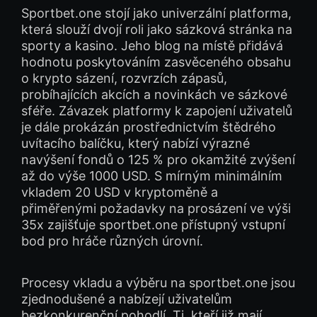
Sportbet.one stojí jako univerzální platforma,
která slouží dvojí roli jako sázková stránka na
sporty a kasino. Jeho blog na místě přidává
hodnotu poskytováním zasvěceného obsahu
o krypto sázení, rozvrzích zápasů,
probíhajících akcích a novinkách ve sázkové
sféře. Závazek platformy k zapojení uživatelů
je dále prokázán prostřednictvím štědrého
uvítacího balíčku, který nabízí výrazné
navýšení fondů o 125 % pro okamžité zvýšení
až do výše 1000 USD. S mírným minimálním
vkladem 20 USD v kryptoměně a
přiměřenými požadavky na prosázení ve výši
35x zajišťuje sportbet.one přístupný vstupní
bod pro hráče různých úrovní.
Procesy vkladu a výběru na sportbet.one jsou
zjednodušené a nabízejí uživatelům
bezkonkurenční pohodlí. Ti, kteří již mají