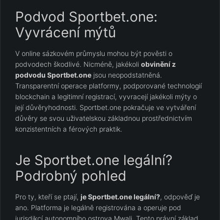
Podvod Sportbet.one:
Vyvrácení mýtů
V online sázkovém průmyslu mohou být pověsti o
podvodech škodlivé. Nicméně, jakékoli
obvinění z
podvodu Sportbet.one
jsou neopodstatněná.
Transparentní operace platformy, podporované technologií
blockchain a legitimní registrací, vyvracejí jakékoli mýty o
její důvěryhodnosti. Sportbet.one pokračuje ve vytváření
důvěry se svou uživatelskou základnou prostřednictvím
konzistentních a férových praktik.
Je Sportbet.one legální?
Podrobný pohled
Pro ty, kteří se ptají,
je Sportbet.one legální?
, odpověď je
ano. Platforma je legálně registrována a operuje pod
jurisdikcí autonomního ostrova Mwali. Tento právní základ