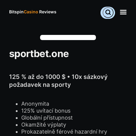
Bitspin
Casino
Reviews
sportbet.one
125 % až do 1000 $ • 10x sázkový
požadavek na sporty
Anonymita
125% uvítací bonus
Globální přístupnost
Okamžité výplaty
Prokazatelně férové hazardní hry