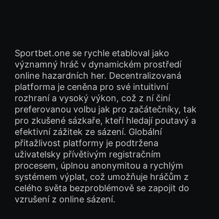
Sportbet.one se rychle etabloval jako
významný hráč v dynamickém prostředí
online hazardních her. Decentralizovaná
platforma je ceněna pro své intuitivní
rozhraní a vysoký výkon, což z ní činí
preferovanou volbu jak pro začátečníky, tak
pro zkušené sázkaře, kteří hledají poutavý a
efektivní zážitek ze sázení. Globální
přitažlivost platformy je podtržena
uživatelsky přívětivým registračním
procesem, úplnou anonymitou a rychlým
systémem výplat, což umožňuje hráčům z
celého světa bezproblémově se zapojit do
vzrušení z online sázení.