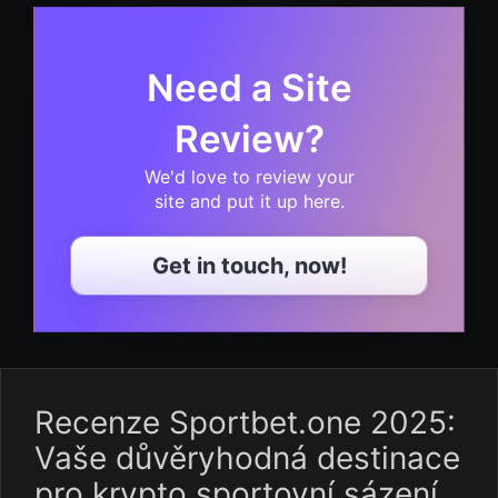
Need a Site
Review?
We'd love to review your
site and put it up here.
Get in touch, now!
Recenze Sportbet.one 2025:
Vaše důvěryhodná destinace
pro krypto sportovní sázení