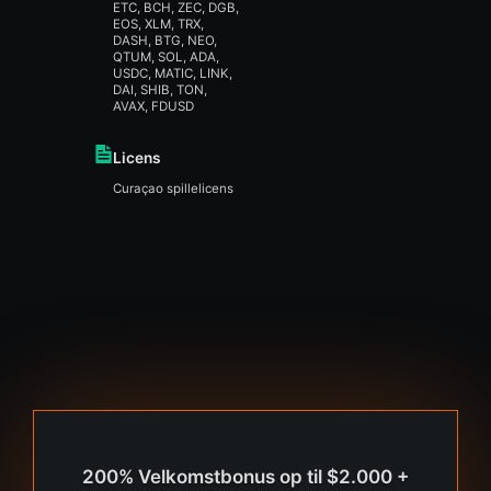
ETC, BCH, ZEC, DGB,
EOS, XLM, TRX,
DASH, BTG, NEO,
QTUM, SOL, ADA,
USDC, MATIC, LINK,
DAI, SHIB, TON,
AVAX, FDUSD
Licens
Curaçao spillelicens
200% Velkomstbonus op til $2.000 +