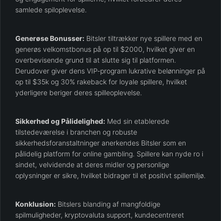
samlede spiloplevelse.
Generøse Bonusser:
Bitsler tiltrækker nye spillere med en
generøs velkomstbonus på op til $2000, hvilket giver en
overbevisende grund til at slutte sig til platformen.
Derudover giver dens VIP-program lukrative belønninger på
op til $35k og 30% rakeback for loyale spillere, hvilket
yderligere beriger deres spilleoplevelse.
Sikkerhed og Pålidelighed:
Med sin etablerede
tilstedeværelse i branchen og robuste
sikkerhedsforanstaltninger anerkendes Bitsler som en
pålidelig platform for online gambling. Spillere kan nyde ro i
sindet, velvidende at deres midler og personlige
oplysninger er sikre, hvilket bidrager til et positivt spillemiljø.
Konklusion:
Bitslers blanding af mangfoldige
spilmuligheder, kryptovaluta support, kundecentreret