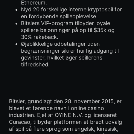
Ethereum.
Nyd 20 forskellige interne kryptospil for
en fordybende spilleoplevelse.
Bitslers VIP-program tilbyder loyale
spillere belønninger på op til $35k og
30% rakeback.
Øjeblikkelige udbetalinger uden
begrænsninger sikrer hurtig adgang til
gevinster, hvilket øger spillerens
tilfredshed.
Bitsler, grundlagt den 28. november 2015, er
blevet et førende navn i online casino
industrien. Ejet af OYINE N.V. og licenseret i
Curacao, tilbyder platformen et bredt udvalg
af spil på flere sprog som engelsk, kinesisk,