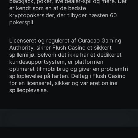
blackjack, poker, live dealer-spil og mere. Det
er kendt som en af de bedste
kryptopokersider, der tilbyder næsten 60
pokerspil.
Licenseret og reguleret af Curacao Gaming
Authority, sikrer Flush Casino et sikkert
spillemiljø. Selvom det ikke har et dedikeret
kundesupportsystem, er platformen
optimeret til mobilbrug og giver en problemfri
spiloplevelse på farten. Deltag i Flush Casino
for en licenseret, sikker og varieret online
spilleoplevelse.