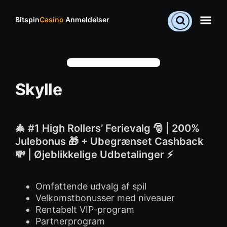
Bitspin
Casino
Anmeldelser
Skylle
🎄 #1 High Rollers’ Ferievalg 🎅 | 200%
Julebonus 🎁 + Ubegrænset Cashback
💸 | Øjeblikkelige Udbetalinger ⚡
Omfattende udvalg af spil
Velkomstbonusser med niveauer
Rentabelt VIP-program
Partnerprogram