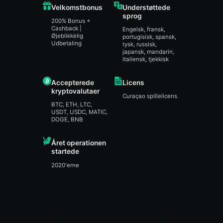
Velkomstbonus
Understøttede
sprog
200% Bonus +
Cashback |
Engelsk, fransk,
Øjeblikkelig
portugisisk, spansk,
Udbetaling
tysk, russisk,
japansk, mandarin,
italiensk, tjekkisk
Accepterede
Licens
kryptovalutaer
Curaçao spillelicens
BTC, ETH, LTC,
USDT, USDC, MATIC,
DOGE, BNB
Året operationen
startede
2020'erne