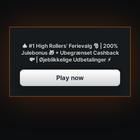
🎄 #1 High Rollers’ Ferievalg 🎅 | 200%
Julebonus 🎁 + Ubegrænset Cashback
💸 | Øjeblikkelige Udbetalinger ⚡
Play now