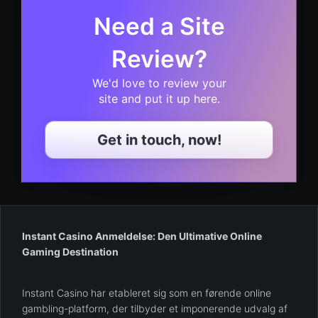
Need a Site
Review?
We'd love to review your
site and put it up here.
Get in touch, now!
Instant Casino Anmeldelse: Den Ultimative Online
Gaming Destination
Instant Casino har etableret sig som en førende online
gambling-platform, der tilbyder et imponerende udvalg af