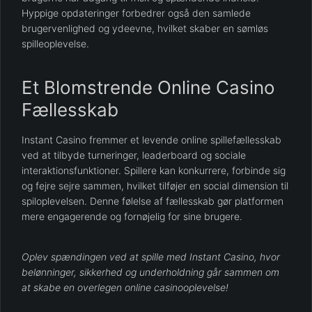
Hyppige opdateringer forbedrer også den samlede
brugervenlighed og ydeevne, hvilket skaber en sømløs
spilleoplevelse.
Et Blomstrende Online Casino
Fællesskab
Instant Casino fremmer et levende online spillefællesskab
ved at tilbyde turneringer, leaderboard og sociale
interaktionsfunktioner. Spillere kan konkurrere, forbinde sig
og fejre sejre sammen, hvilket tilføjer en social dimension til
spiloplevelsen. Denne følelse af fællesskab gør platformen
mere engagerende og fornøjelig for sine brugere.
Oplev spændingen ved at spille med Instant Casino, hvor
belønninger, sikkerhed og underholdning går sammen om
at skabe en overlegen online casinooplevelse!