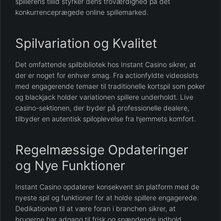
spillerens tillid styrker dens troværdighed på det
konkurrenceprægede online spillemarked.
Spilvariation og Kvalitet
Det omfattende spilbibliotek hos Instant Casino sikrer, at
der er noget for enhver smag. Fra actionfyldte videoslots
med engagerende temaer til traditionelle kortspil som poker
og blackjack holder variationen spillere underholdt. Live
casino-sektionen, der byder på professionelle dealere,
tilbyder en autentisk spiloplevelse fra hjemmets komfort.
Regelmæssige Opdateringer
og Nye Funktioner
Instant Casino opdaterer konsekvent sin platform med de
nyeste spil og funktioner for at holde spillere engagerede.
Dedikationen til at være foran i branchen sikrer, at
brugerne har adgang til frisk og spændende indhold.