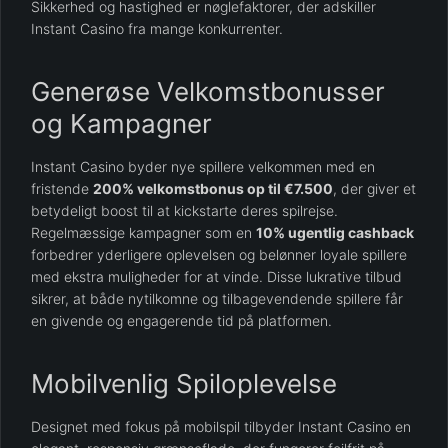
Sikkerhed og hastighed er nøglefaktorer, der adskiller
Instant Casino fra mange konkurrenter.
Generøse Velkomstbonusser
og Kampagner
Instant Casino byder nye spillere velkommen med en
fristende
200% velkomstbonus op til €7.500
, der giver et
betydeligt boost til at kickstarte deres spilrejse.
Regelmæssige kampagner som en
10% ugentlig cashback
forbedrer yderligere oplevelsen og belønner loyale spillere
med ekstra muligheder for at vinde. Disse lukrative tilbud
sikrer, at både nytilkomne og tilbagevendende spillere får
en givende og engagerende tid på platformen.
Mobilvenlig Spiloplevelse
Designet med fokus på mobilspil tilbyder Instant Casino en