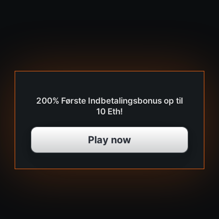
200% Første Indbetalingsbonus op til
10 Eth!
Play now