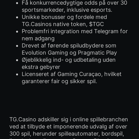
Få konkurrencedygtige odds på over 30
sportsmarkeder, inklusive esports.
Unikke bonusser og fordele med
TG.Casinos native token, $TGC
Problemfri integration med Telegram for
nem adgang
Drevet af førende spiludbydere som
Evolution Gaming og Pragmatic Play
Øjeblikkelig ind- og udbetaling uden
ekstra gebyrer
Licenseret af Gaming Curaçao, hvilket
garanterer fair og sikker spil.
TG.Casino adskiller sig i online spillebranchen
ved at tilbyde et imponerende udvalg af over
300 spil, herunder spilleautomater, bordspil,