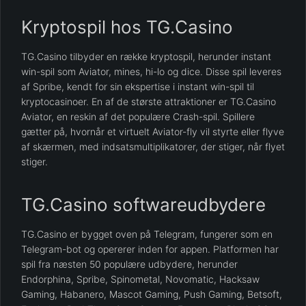
Kryptospil hos TG.Casino
TG.Casino tilbyder en række kryptospil, herunder instant
win-spil som Aviator, mines, hi-lo og dice. Disse spil leveres
af Spribe, kendt for sin ekspertise i instant win-spil til
kryptocasinoer. En af de største attraktioner er TG.Casino
Aviator, en reskin af det populære Crash-spil. Spillere
gætter på, hvornår et virtuelt Aviator-fly vil styrte eller flyve
af skærmen, med indsatsmultiplikatorer, der stiger, når flyet
stiger.
TG.Casino softwareudbydere
TG.Casino er bygget oven på Telegram, fungerer som en
Telegram-bot og opererer inden for appen. Platformen har
spil fra næsten 50 populære udbydere, herunder
Endorphina, Spribe, Spinometal, Novomatic, Hacksaw
Gaming, Habanero, Mascot Gaming, Push Gaming, Betsoft,