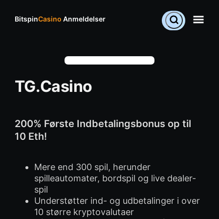
Bitspin
Casino
Anmeldelser
TG.Casino
200% Første Indbetalingsbonus op til
10 Eth!
Mere end 300 spil, herunder
spilleautomater, bordspil og live dealer-
spil
Understøtter ind- og udbetalinger i over
10 større kryptovalutaer