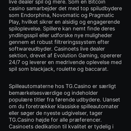
live dealer spil og mere. Som en Bitcoin
casino samarbejder det med top spiludbydere
som Endorphina, Novomatic og Pragmatic
Play, hvilket sikrer en alsidig og engagerende
spiloplevelse. Spillere kan nemt finde deres
yndlingsspil eller udforske nye muligheder
gennem et robust filtreringssystem efter
softwareudbyder. Casinoets live dealer
sektion, drevet af Evolution Gaming, opererer
24/7 og leverer en medrivende oplevelse med
spil som blackjack, roulette og baccarat.
Spilleautomaterne hos TG.Casino er særligt
bemærkelsesværdige og indeholder
populære titler fra førende udbydere. Uanset
om du foretrækker klassiske spilleautomater
eller søger de nyeste udgivelser, tager
TG.Casino højde for alle præferencer.
Casinoets dedikation til kvalitet er tydelig i