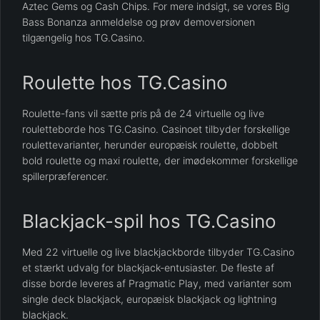
Aztec Gems og Cash Chips. For mere indsigt, se vores Big
Bass Bonanza anmeldelse og prøv demoversionen
tilgængelig hos TG.Casino.
Roulette hos TG.Casino
Roulette-fans vil sætte pris på de 24 virtuelle og live
rouletteborde hos TG.Casino. Casinoet tilbyder forskellige
roulettevarianter, herunder europæisk roulette, dobbelt
bold roulette og maxi roulette, der imødekommer forskellige
spillerpræferencer.
Blackjack-spil hos TG.Casino
Med 22 virtuelle og live blackjackborde tilbyder TG.Casino
et stærkt udvalg for blackjack-entusiaster. De fleste af
disse borde leveres af Pragmatic Play, med varianter som
single deck blackjack, europæisk blackjack og lightning
blackjack.