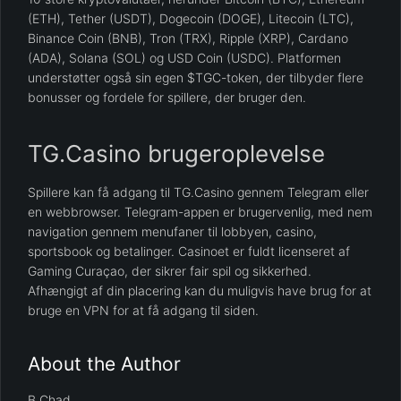
(ETH), Tether (USDT), Dogecoin (DOGE), Litecoin (LTC),
Binance Coin (BNB), Tron (TRX), Ripple (XRP), Cardano
(ADA), Solana (SOL) og USD Coin (USDC). Platformen
understøtter også sin egen $TGC-token, der tilbyder flere
bonusser og fordele for spillere, der bruger den.
TG.Casino brugeroplevelse
Spillere kan få adgang til TG.Casino gennem Telegram eller
en webbrowser. Telegram-appen er brugervenlig, med nem
navigation gennem menufaner til lobbyen, casino,
sportsbook og betalinger. Casinoet er fuldt licenseret af
Gaming Curaçao, der sikrer fair spil og sikkerhed.
Afhængigt af din placering kan du muligvis have brug for at
bruge en VPN for at få adgang til siden.
About the Author
B.Chad