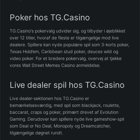
Poker hos TG.Casino
TG.Casino's pokervalg udvider sig, og tilbyder i øjeblikket
over 12 titler, hvoraf de fleste er tilgængelige mod live
dealere. Spillere kan nyde populære spil som 3-korts poker,
Texas Hold’em, Caribbean stud poker, deuces wild og
video poker. For et bredere pokervalg, overvej at tjekke
vores Wall Street Memes Casino anmeldelse.
Live dealer spil hos TG.Casino
Live dealer-sektionen hos TG.Casino er
bemærkelsesværdig, med spil som blackjack, roulette,
baccarat, craps og poker, primært drevet af Evolution
Gaming. Derudover kan spillere nyde live gameshow-spil
som Deal or No Deal, Monopoly og Dreamcatcher,
tilgængelige døgnet rundt.