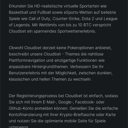
Erkunden Sie HD-realistische virtuelle Sportarten wie
Basketball und Fußball sowie eSports-Wetten auf beliebte
Spiele wie Call of Duty, Counter-Strike, Dota 2 und League
of Legends. Mit Wettlimits von bis zu 10 BTC verspricht
Cloudbet ein spannendes Sportwettenerlebnis.
Obwohl Cloudbet derzeit keine Pokeroptionen anbietet,
beschreibt unsere Cloudbet - Themes die nahtlose
Plattformnavigation und einzigartige Funktionen wie
anpassbare Hintergrundthemen. Verbessern Sie Ihr
Benutzererlebnis mit der Möglichkeit, zwischen dunklen,
klassischen und hellen Themen zu wechseln.
Der Registrierungsprozess bei Cloudbet ist einfach, sodass
Sie sich mit Ihrem E-Mail-, Google-, Facebook- oder
Github-Konto anmelden können. Genießen Sie die einfache
Kontofinanzierung mit Ihrer Krypto-Brieftasche oder Karte
und nutzen Sie die optimierte mobile Seite für Spiele
unterwegs.