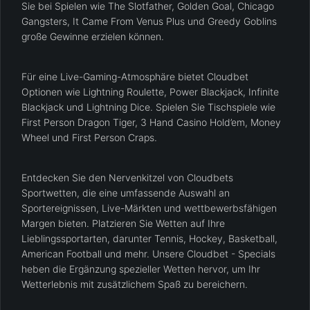
Sie bei Spielen wie The Slotfather, Golden Goal, Chicago
Gangsters, It Came From Venus Plus und Greedy Goblins
große Gewinne erzielen können.
Für eine Live-Gaming-Atmosphäre bietet Cloudbet
Optionen wie Lightning Roulette, Power Blackjack, Infinite
Blackjack und Lightning Dice. Spielen Sie Tischspiele wie
First Person Dragon Tiger, 3 Hand Casino Hold’em, Money
Wheel und First Person Craps.
Entdecken Sie den Nervenkitzel von Cloudbets
Sportwetten, die eine umfassende Auswahl an
Sportereignissen, Live-Märkten und wettbewerbsfähigen
Margen bieten. Platzieren Sie Wetten auf Ihre
Lieblingssportarten, darunter Tennis, Hockey, Basketball,
American Football und mehr. Unsere Cloudbet - Specials
heben die Ergänzung spezieller Wetten hervor, um Ihr
Wetterlebnis mit zusätzlichem Spaß zu bereichern.