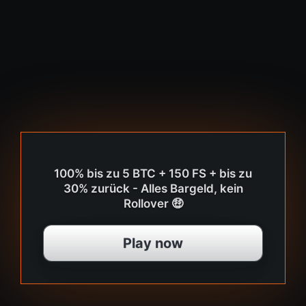
100% bis zu 5 BTC + 150 FS + bis zu
30% zurück - Alles Bargeld, kein
Rollover 🤑
Play now