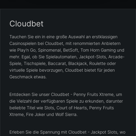
Cloudbet
Tauchen Sie ein in eine große Auswahl an erstklassigen
Casinospielen bei Cloudbet, mit renommierten Anbietern
wie Play’n Go, Spinomenal, BetSoft, Tom Horn Gaming und
mehr. Egal, ob Sie Spielautomaten, Jackpot-Slots, Arcade-
Spiele, Tischspiele, Baccarat, Blackjack, Roulette oder
virtuelle Spiele bevorzugen, Cloudbet bietet für jeden
Geschmack etwas.
Entdecken Sie unser Cloudbet - Penny Fruits Xtreme, um
die Vielzahl der verfügbaren Spiele zu erkunden, darunter
beliebte Titel wie Slots, Court of Hearts, Penny Fruits
Xtreme, Fire Joker und Wolf Sierra.
Erleben Sie die Spannung mit Cloudbet - Jackpot Slots, wo