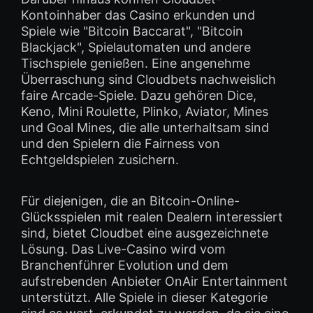
Kontoinhaber das Casino erkunden und
Spiele wie "Bitcoin Baccarat", "Bitcoin
Blackjack", Spielautomaten und andere
Tischspiele genießen. Eine angenehme
Überraschung sind Cloudbets nachweislich
faire Arcade-Spiele. Dazu gehören Dice,
Keno, Mini Roulette, Plinko, Aviator, Mines
und Goal Mines, die alle unterhaltsam sind
und den Spielern die Fairness von
Echtgeldspielen zusichern.
Für diejenigen, die an Bitcoin-Online-
Glücksspielen mit realen Dealern interessiert
sind, bietet Cloudbet eine ausgezeichnete
Lösung. Das Live-Casino wird vom
Branchenführer Evolution und dem
aufstrebenden Anbieter OnAir Entertainment
unterstützt. Alle Spiele in dieser Kategorie