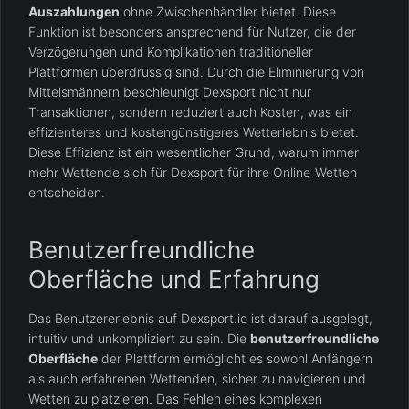
Auszahlungen
ohne Zwischenhändler bietet. Diese
Funktion ist besonders ansprechend für Nutzer, die der
Verzögerungen und Komplikationen traditioneller
Plattformen überdrüssig sind. Durch die Eliminierung von
Mittelsmännern beschleunigt Dexsport nicht nur
Transaktionen, sondern reduziert auch Kosten, was ein
effizienteres und kostengünstigeres Wetterlebnis bietet.
Diese Effizienz ist ein wesentlicher Grund, warum immer
mehr Wettende sich für Dexsport für ihre Online-Wetten
entscheiden.
Benutzerfreundliche
Oberfläche und Erfahrung
Das Benutzererlebnis auf Dexsport.io ist darauf ausgelegt,
intuitiv und unkompliziert zu sein. Die
benutzerfreundliche
Oberfläche
der Plattform ermöglicht es sowohl Anfängern
als auch erfahrenen Wettenden, sicher zu navigieren und
Wetten zu platzieren. Das Fehlen eines komplexen