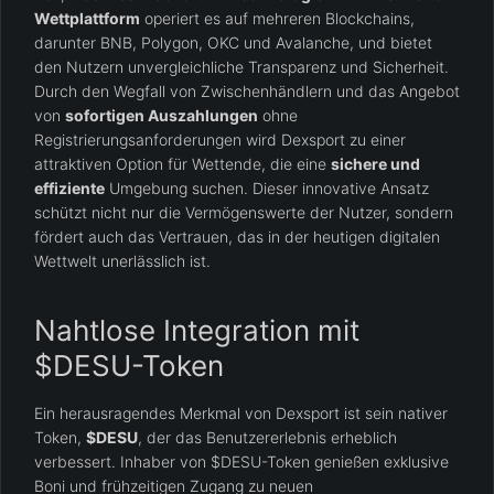
Wettplattform
operiert es auf mehreren Blockchains,
darunter BNB, Polygon, OKC und Avalanche, und bietet
den Nutzern unvergleichliche Transparenz und Sicherheit.
Durch den Wegfall von Zwischenhändlern und das Angebot
von
sofortigen Auszahlungen
ohne
Registrierungsanforderungen wird Dexsport zu einer
attraktiven Option für Wettende, die eine
sichere und
effiziente
Umgebung suchen. Dieser innovative Ansatz
schützt nicht nur die Vermögenswerte der Nutzer, sondern
fördert auch das Vertrauen, das in der heutigen digitalen
Wettwelt unerlässlich ist.
Nahtlose Integration mit
$DESU-Token
Ein herausragendes Merkmal von Dexsport ist sein nativer
Token,
$DESU
, der das Benutzererlebnis erheblich
verbessert. Inhaber von $DESU-Token genießen exklusive
Boni und frühzeitigen Zugang zu neuen