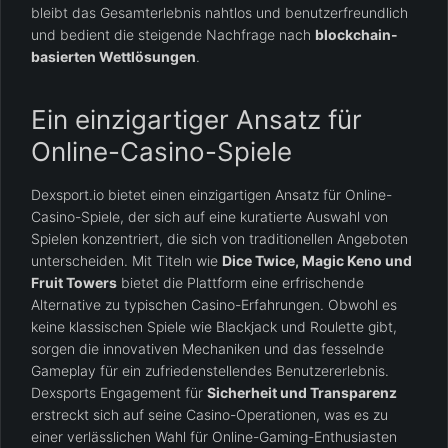
bleibt das Gesamterlebnis nahtlos und benutzerfreundlich
und bedient die steigende Nachfrage nach
blockchain-
basierten Wettlösungen
.
Ein einzigartiger Ansatz für
Online-Casino-Spiele
Dexsport.io bietet einen einzigartigen Ansatz für Online-
Casino-Spiele, der sich auf eine kuratierte Auswahl von
Spielen konzentriert, die sich von traditionellen Angeboten
unterscheiden. Mit Titeln wie
Dice Twice, Magic Keno und
Fruit Towers
bietet die Plattform eine erfrischende
Alternative zu typischen Casino-Erfahrungen. Obwohl es
keine klassischen Spiele wie Blackjack und Roulette gibt,
sorgen die innovativen Mechaniken und das fesselnde
Gameplay für ein zufriedenstellendes Benutzererlebnis.
Dexsports Engagement für
Sicherheit und Transparenz
erstreckt sich auf seine Casino-Operationen, was es zu
einer verlässlichen Wahl für Online-Gaming-Enthusiasten