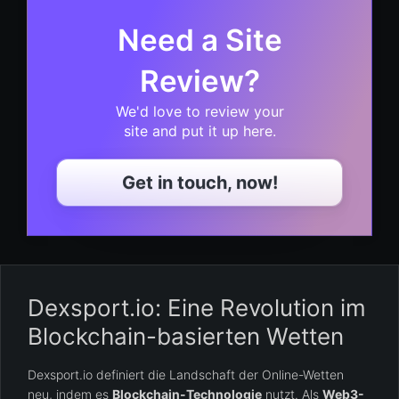
Need a Site
Review?
We'd love to review your
site and put it up here.
Get in touch, now!
Dexsport.io: Eine Revolution im
Blockchain-basierten Wetten
Dexsport.io definiert die Landschaft der Online-Wetten
neu, indem es
Blockchain-Technologie
nutzt. Als
Web3-