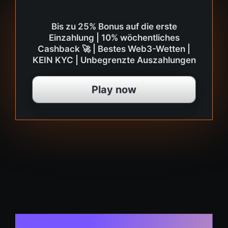
Bis zu 25% Bonus auf die erste
Einzahlung | 10% wöchentliches
Cashback 🚀 | Bestes Web3-Wetten |
KEIN KYC | Unbegrenzte Auszahlungen
Play now