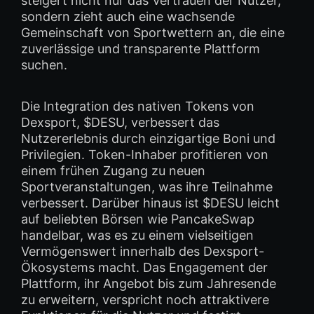
steigert nicht nur das Vertrauen der Nutzer,
sondern zieht auch eine wachsende
Gemeinschaft von Sportwettern an, die eine
zuverlässige und transparente Plattform
suchen.
Die Integration des nativen Tokens von
Dexsport, $DESU, verbessert das
Nutzererlebnis durch einzigartige Boni und
Privilegien. Token-Inhaber profitieren von
einem frühen Zugang zu neuen
Sportveranstaltungen, was ihre Teilnahme
verbessert. Darüber hinaus ist $DESU leicht
auf beliebten Börsen wie PancakeSwap
handelbar, was es zu einem vielseitigen
Vermögenswert innerhalb des Dexsport-
Ökosystems macht. Das Engagement der
Plattform, ihr Angebot bis zum Jahresende
zu erweitern, verspricht noch attraktivere