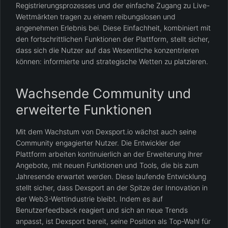
Registrierungsprozesses und der einfache Zugang zu Live-
Wettmärkten tragen zu einem reibungslosen und
angenehmen Erlebnis bei. Diese Einfachheit, kombiniert mit
den fortschrittlichen Funktionen der Plattform, stellt sicher,
dass sich die Nutzer auf das Wesentliche konzentrieren
können: informierte und strategische Wetten zu platzieren.
Wachsende Community und
erweiterte Funktionen
Mit dem Wachstum von Dexsport.io wächst auch seine
Community engagierter Nutzer. Die Entwickler der
Plattform arbeiten kontinuierlich an der Erweiterung ihrer
Angebote, mit neuen Funktionen und Tools, die bis zum
Jahresende erwartet werden. Diese laufende Entwicklung
stellt sicher, dass Dexsport an der Spitze der Innovation in
der Web3-Wettindustrie bleibt. Indem es auf
Benutzerfeedback reagiert und sich an neue Trends
anpasst, ist Dexsport bereit, seine Position als Top-Wahl für