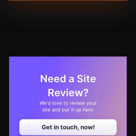
Need a Site
Review?
We'd love to review your
site and put it up here.
Get in touch, now!