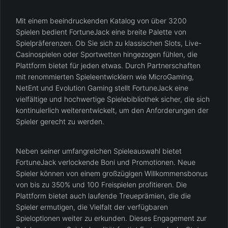
Mit einem beeindruckenden Katalog von über 3200
Spielen bedient FortuneJack eine breite Palette von
Spielpräferenzen. Ob Sie sich zu klassischen Slots, Live-
Casinospielen oder Sportwetten hingezogen fühlen, die
Plattform bietet für jeden etwas. Durch Partnerschaften
mit renommierten Spieleentwicklern wie MicroGaming,
NetEnt und Evolution Gaming stellt FortuneJack eine
vielfältige und hochwertige Spielebibliothek sicher, die sich
kontinuierlich weiterentwickelt, um den Anforderungen der
Spieler gerecht zu werden.
Neben seiner umfangreichen Spieleauswahl bietet
FortuneJack verlockende Boni und Promotionen. Neue
Spieler können von einem großzügigen Willkommensbonus
von bis zu 350% und 100 Freispielen profitieren. Die
Plattform bietet auch laufende Treueprämien, die die
Spieler ermutigen, die Vielfalt der verfügbaren
Spieloptionen weiter zu erkunden. Dieses Engagement zur