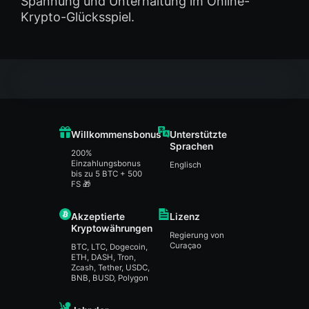
Spannung und Unterhaltung im Online-
Krypto-Glücksspiel.
Willkommensbonus
Unterstützte
Sprachen
200%
Einzahlungsbonus
Englisch
bis zu 5 BTC + 500
FS 🎁
Akzeptierte
Lizenz
Kryptowährungen
Regierung von
Curaçao
BTC, LTC, Dogecoin,
ETH, DASH, Tron,
Zcash, Tether, USDC,
BNB, BUSD, Polygon