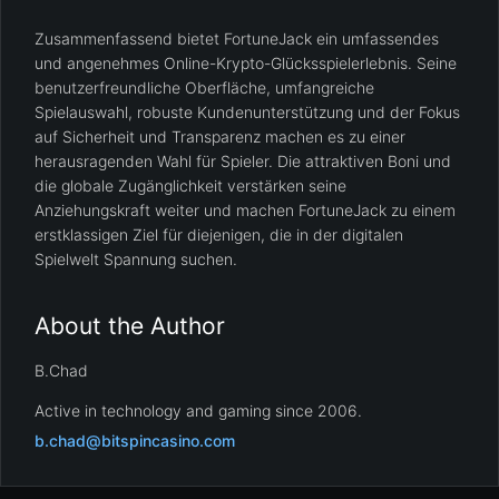
Zusammenfassend bietet FortuneJack ein umfassendes
und angenehmes Online-Krypto-Glücksspielerlebnis. Seine
benutzerfreundliche Oberfläche, umfangreiche
Spielauswahl, robuste Kundenunterstützung und der Fokus
auf Sicherheit und Transparenz machen es zu einer
herausragenden Wahl für Spieler. Die attraktiven Boni und
die globale Zugänglichkeit verstärken seine
Anziehungskraft weiter und machen FortuneJack zu einem
erstklassigen Ziel für diejenigen, die in der digitalen
Spielwelt Spannung suchen.
About the Author
B.Chad
Active in technology and gaming since 2006.
b.chad@bitspincasino.com