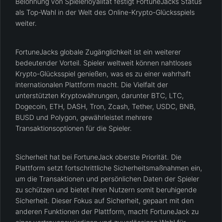
Belohnung von Spielerloyalität festigt FortuneJacks Status
als Top-Wahl in der Welt des Online-Krypto-Glücksspiels
weiter.
FortuneJacks globale Zugänglichkeit ist ein weiterer
bedeutender Vorteil. Spieler weltweit können nahtloses
Krypto-Glücksspiel genießen, was es zu einer wahrhaft
internationalen Plattform macht. Die Vielfalt der
unterstützten Kryptowährungen, darunter BTC, LTC,
Dogecoin, ETH, DASH, Tron, Zcash, Tether, USDC, BNB,
BUSD und Polygon, gewährleistet mehrere
Transaktionsoptionen für die Spieler.
Sicherheit hat bei FortuneJack oberste Priorität. Die
Plattform setzt fortschrittliche Sicherheitsmaßnahmen ein,
um die Transaktionen und persönlichen Daten der Spieler
zu schützen und bietet ihren Nutzern somit beruhigende
Sicherheit. Dieser Fokus auf Sicherheit, gepaart mit den
anderen Funktionen der Plattform, macht FortuneJack zu