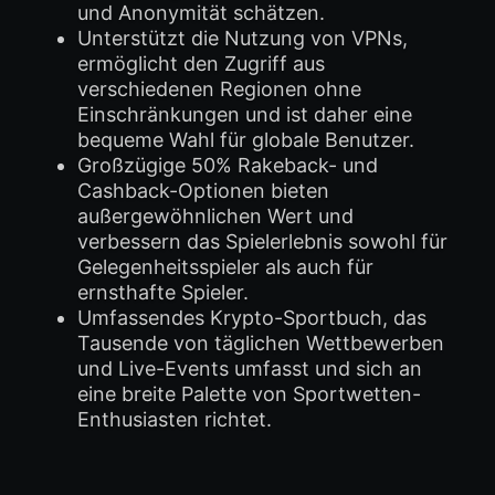
und Anonymität schätzen.
Unterstützt die Nutzung von VPNs,
ermöglicht den Zugriff aus
verschiedenen Regionen ohne
Einschränkungen und ist daher eine
bequeme Wahl für globale Benutzer.
Großzügige 50% Rakeback- und
Cashback-Optionen bieten
außergewöhnlichen Wert und
verbessern das Spielerlebnis sowohl für
Gelegenheitsspieler als auch für
ernsthafte Spieler.
Umfassendes Krypto-Sportbuch, das
Tausende von täglichen Wettbewerben
und Live-Events umfasst und sich an
eine breite Palette von Sportwetten-
Enthusiasten richtet.