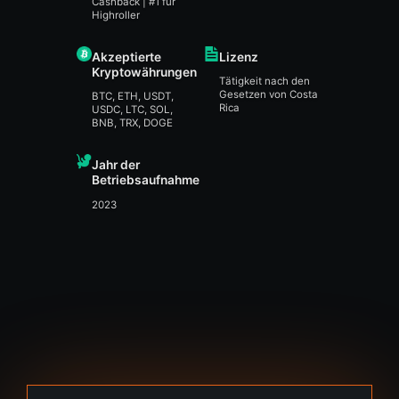
Cashback | #1 für
Highroller
Akzeptierte
Lizenz
Kryptowährungen
Tätigkeit nach den
Gesetzen von Costa
BTC, ETH, USDT,
Rica
USDC, LTC, SOL,
BNB, TRX, DOGE
Jahr der
Betriebsaufnahme
2023