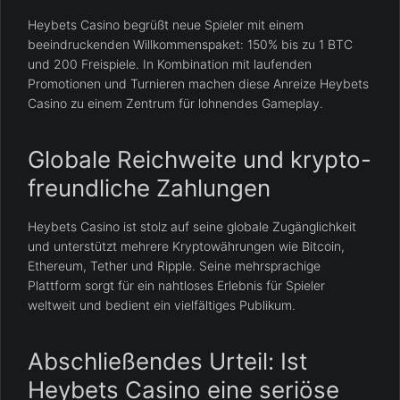
Heybets Casino begrüßt neue Spieler mit einem
beeindruckenden Willkommenspaket: 150% bis zu 1 BTC
und 200 Freispiele. In Kombination mit laufenden
Promotionen und Turnieren machen diese Anreize Heybets
Casino zu einem Zentrum für lohnendes Gameplay.
Globale Reichweite und krypto-
freundliche Zahlungen
Heybets Casino ist stolz auf seine globale Zugänglichkeit
und unterstützt mehrere Kryptowährungen wie Bitcoin,
Ethereum, Tether und Ripple. Seine mehrsprachige
Plattform sorgt für ein nahtloses Erlebnis für Spieler
weltweit und bedient ein vielfältiges Publikum.
Abschließendes Urteil: Ist
Heybets Casino eine seriöse