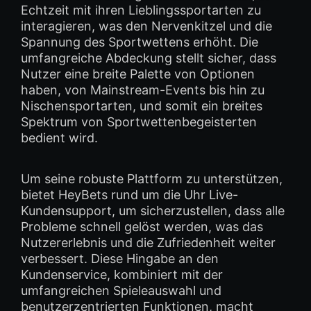
Echtzeit mit ihren Lieblingssportarten zu
interagieren, was den Nervenkitzel und die
Spannung des Sportwettens erhöht. Die
umfangreiche Abdeckung stellt sicher, dass
Nutzer eine breite Palette von Optionen
haben, von Mainstream-Events bis hin zu
Nischensportarten, und somit ein breites
Spektrum von Sportwettenbegeisterten
bedient wird.
Um seine robuste Plattform zu unterstützen,
bietet HeyBets rund um die Uhr Live-
Kundensupport, um sicherzustellen, dass alle
Probleme schnell gelöst werden, was das
Nutzererlebnis und die Zufriedenheit weiter
verbessert. Diese Hingabe an den
Kundenservice, kombiniert mit der
umfangreichen Spieleauswahl und
benutzerzentrierten Funktionen, macht