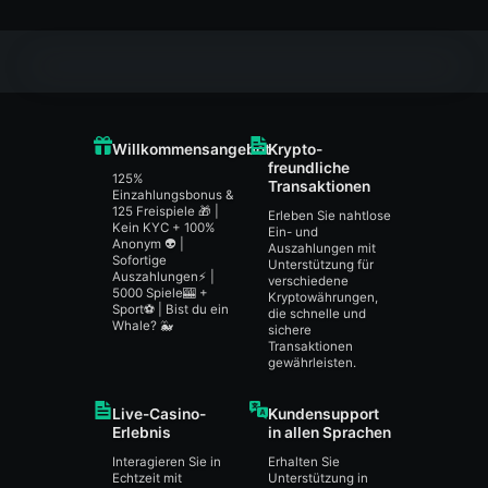
Willkommensangebot
Krypto-
freundliche
125%
Transaktionen
Einzahlungsbonus &
125 Freispiele 🎁 |
Erleben Sie nahtlose
Kein KYC + 100%
Ein- und
Anonym 👽 |
Auszahlungen mit
Sofortige
Unterstützung für
Auszahlungen⚡ |
verschiedene
5000 Spiele🎰 +
Kryptowährungen,
Sport⚽️ | Bist du ein
die schnelle und
Whale? 🐳
sichere
Transaktionen
gewährleisten.
Live-Casino-
Kundensupport
Erlebnis
in allen Sprachen
Interagieren Sie in
Erhalten Sie
Echtzeit mit
Unterstützung in