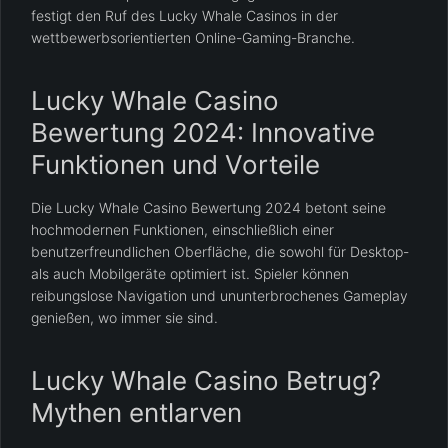
festigt den Ruf des Lucky Whale Casinos in der
wettbewerbsorientierten Online-Gaming-Branche.
Lucky Whale Casino
Bewertung 2024: Innovative
Funktionen und Vorteile
Die Lucky Whale Casino Bewertung 2024 betont seine
hochmodernen Funktionen, einschließlich einer
benutzerfreundlichen Oberfläche, die sowohl für Desktop-
als auch Mobilgeräte optimiert ist. Spieler können
reibungslose Navigation und ununterbrochenes Gameplay
genießen, wo immer sie sind.
Lucky Whale Casino Betrug?
Mythen entlarven