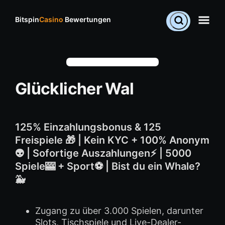
Bitspin
Casino
Bewertungen
Glücklicher Wal
125% Einzahlungsbonus & 125
Freispiele 🎁 | Kein KYC + 100% Anonym
👽 | Sofortige Auszahlungen⚡ | 5000
Spiele🎰 + Sport⚽️ | Bist du ein Whale?
🐳
Zugang zu über 3.000 Spielen, darunter
Slots, Tischspiele und Live-Dealer-