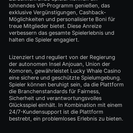
lohnendes VIP-Programm genießen, das
exklusive Vergünstigungen, Cashback-
Möglichkeiten und personalisierte Boni für
treue Mitglieder bietet. Diese Anreize
verbessern das gesamte Spielerlebnis und
halten die Spieler engagiert.
Lizenziert und reguliert von der Regierung
der autonomen Insel Anjouan, Union der
Komoren, gewährleistet Lucky Whale Casino
eine sichere und geschützte Spielumgebung.
Spieler können beruhigt sein, da die Plattform
die Branchenstandards für Fairness,
Sicherheit und verantwortungsvolles
Glücksspiel einhält. In Kombination mit einem
24/7-Kundensupport ist die Plattform
bestrebt, ein problemloses Erlebnis zu bieten.