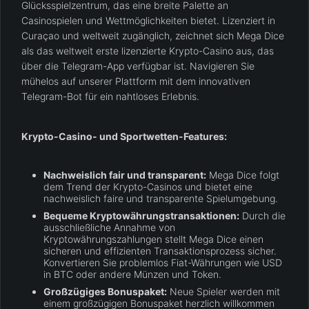
Glücksspielzentrum, das eine breite Palette an
Casinospielen und Wettmöglichkeiten bietet. Lizenziert in
Curaçao und weltweit zugänglich, zeichnet sich Mega Dice
als das weltweit erste lizenzierte Krypto-Casino aus, das
über die Telegram-App verfügbar ist. Navigieren Sie
mühelos auf unserer Plattform mit dem innovativen
Telegram-Bot für ein nahtloses Erlebnis.
Krypto-Casino- und Sportwetten-Features:
Nachweislich fair und transparent:
Mega Dice folgt
dem Trend der Krypto-Casinos und bietet eine
nachweislich faire und transparente Spielumgebung.
Bequeme Kryptowährungstransaktionen:
Durch die
ausschließliche Annahme von
Kryptowährungszahlungen stellt Mega Dice einen
sicheren und effizienten Transaktionsprozess sicher.
Konvertieren Sie problemlos Fiat-Währungen wie USD
in BTC oder andere Münzen und Token.
Großzügiges Bonuspaket:
Neue Spieler werden mit
einem großzügigen Bonuspaket herzlich willkommen