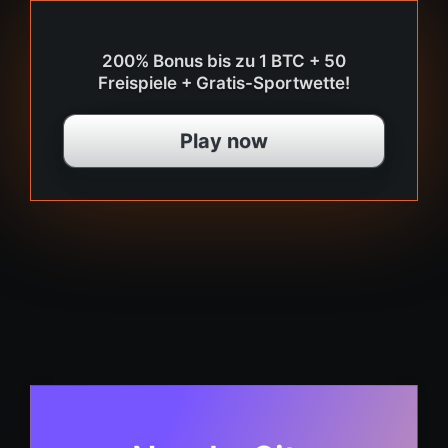
200% Bonus bis zu 1 BTC + 50
Freispiele + Gratis-Sportwette!
Play now