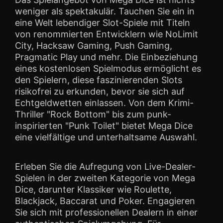
weniger als spektakulär. Tauchen Sie ein in
eine Welt lebendiger Slot-Spiele mit Titeln
von renommierten Entwicklern wie NoLimit
City, Hacksaw Gaming, Push Gaming,
Pragmatic Play und mehr. Die Einbeziehung
eines kostenlosen Spielmodus ermöglicht es
den Spielern, diese faszinierenden Slots
risikofrei zu erkunden, bevor sie sich auf
Echtgeldwetten einlassen. Von dem Krimi-
Thriller "Rock Bottom" bis zum punk-
inspirierten "Punk Toilet" bietet Mega Dice
eine vielfältige und unterhaltsame Auswahl.
Erleben Sie die Aufregung von Live-Dealer-
Spielen in der zweiten Kategorie von Mega
Dice, darunter Klassiker wie Roulette,
Blackjack, Baccarat und Poker. Engagieren
Sie sich mit professionellen Dealern in einer