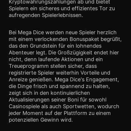
Kryptowährungszahlungen ab und bietet
Spielern ein sicheres und effizientes Tor zu
aufregenden Spielerlebnissen.
Bei Mega Dice werden neue Spieler herzlich
mit einem verlockenden Bonuspaket begrüßt,
das den Grundstein für ein lohnendes
Abenteuer legt. Die Großzügigkeit endet hier
nicht, denn laufende Aktionen und ein
Treueprogramm stellen sicher, dass
registrierte Spieler weiterhin Vorteile und
Anreize genießen. Mega Dice's Engagement,
die Dinge frisch und spannend zu halten,
zeigt sich in den kontinuierlichen
Aktualisierungen seiner Boni für sowohl
Casinospiele als auch Sportwetten, wodurch
jeder Moment auf der Plattform zu einem
potenziellen Gewinn wird.