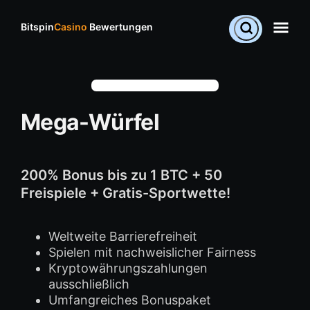
Bitspin
Casino
Bewertungen
Mega-Würfel
200% Bonus bis zu 1 BTC + 50
Freispiele + Gratis-Sportwette!
Weltweite Barrierefreiheit
Spielen mit nachweislicher Fairness
Kryptowährungszahlungen
ausschließlich
Umfangreiches Bonuspaket