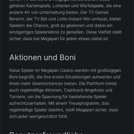
gehören Kartenspiele, Lotterien und Würfelspiele, die eine
andere Art von Unterhaltung bieten. Der TV Games
Bereich, der TV Bet und Lotto Instant Win umfasst, bietet
Spielern die Chance, groß zu gewinnen und dabei ein
einzigartiges Spielerlebnis zu genießen. Diese Vielfalt stellt
sicher, dass bei Megapari für jeden etwas dabei ist.
Aktionen und Boni
Neue Spieler im Megapari Casino werden mit großzügigen
Boni begrüßt, die ihre ersten Einzahlungen aufwerten und
ihnen mehr Gewinnchancen bieten. Die Plattform bietet
auch regelmäßige Aktionen, Cashback-Angebote und
Turniere, um die Spannung für bestehende Spieler
aufrechtzuerhalten. Mit einem Treueprogramm, das
regelmäßige Spieler belohnt, stellt Megapari sicher, dass
sich jeder wertgeschätzt fühlt.