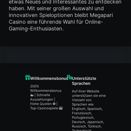
etwas Neues und Interessantes zu entdecken
haben. Mit seiner großen Auswahl und
innovativen Spieloptionen bleibt Megapari
Casino eine führende Wahl für Online-
Gaming-Enthusiasten.
Willkommensbonus
Unterstützte
Sprachen
200%
Willkommensbonus
Auf ihrer Website
🐳 | Schnelle
unterstützen sie eine
Auszahlungen |
Vielzahl von
Hohe Quoten ⚽️ |
Sprachen wie
Top-Casinospiele 🎰
Englisch, Spanisch,
Französisch,
Portugiesisch,
Deutsch, Japanisch,
Russisch, Türkisch,
Tschechisch,