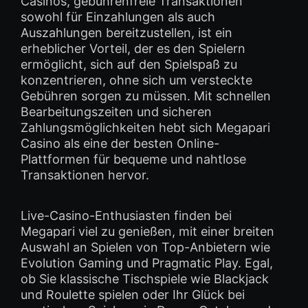
Casinos, gebührenfreie Transaktionen
sowohl für Einzahlungen als auch
Auszahlungen bereitzustellen, ist ein
erheblicher Vorteil, der es den Spielern
ermöglicht, sich auf den Spielspaß zu
konzentrieren, ohne sich um versteckte
Gebühren sorgen zu müssen. Mit schnellen
Bearbeitungszeiten und sicheren
Zahlungsmöglichkeiten hebt sich Megapari
Casino als eine der besten Online-
Plattformen für bequeme und nahtlose
Transaktionen hervor.
Live-Casino-Enthusiasten finden bei
Megapari viel zu genießen, mit einer breiten
Auswahl an Spielen von Top-Anbietern wie
Evolution Gaming und Pragmatic Play. Egal,
ob Sie klassische Tischspiele wie Blackjack
und Roulette spielen oder Ihr Glück bei