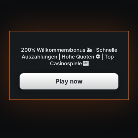
200% Willkommensbonus 🐳 | Schnelle
Auszahlungen | Hohe Quoten ⚽️ | Top-
Casinospiele 🎰
Play now