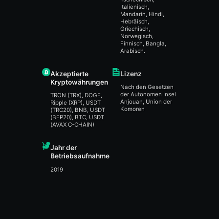
Italienisch,
Mandarin, Hindi,
Hebräisch,
Griechisch,
Norwegisch,
Finnisch, Bangla,
Arabisch.
Akzeptierte
Lizenz
Kryptowährungen
Nach den Gesetzen
der Autonomen Insel
TRON (TRX), DOGE,
Anjouan, Union der
Ripple (XRP), USDT
Komoren
(TRC20), BNB, USDT
(BEP20), BTC, USDT
(AVAX C-CHAIN)
Jahr der
Betriebsaufnahme
2019