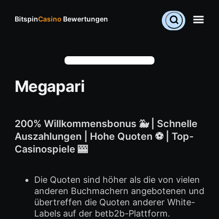
Bitspin
Casino
Bewertungen
Megapari
200% Willkommensbonus 🐳 | Schnelle
Auszahlungen | Hohe Quoten ⚽️ | Top-
Casinospiele 🎰
Die Quoten sind höher als die von vielen
anderen Buchmachern angebotenen und
übertreffen die Quoten anderer White-
Labels auf der betb2b-Plattform.