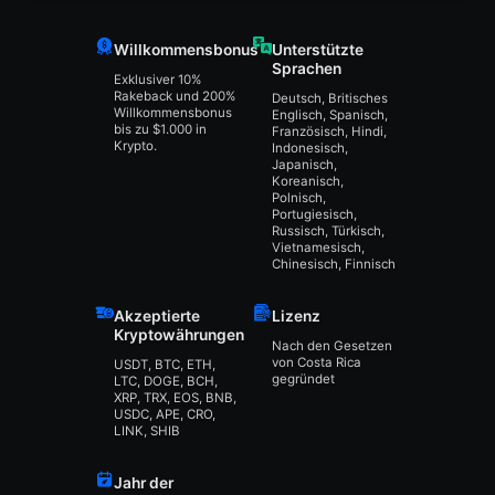
Willkommensbonus
Unterstützte
Sprachen
Exklusiver 10%
Rakeback und 200%
Deutsch, Britisches
Willkommensbonus
Englisch, Spanisch,
bis zu $1.000 in
Französisch, Hindi,
Krypto.
Indonesisch,
Japanisch,
Koreanisch,
Polnisch,
Portugiesisch,
Russisch, Türkisch,
Vietnamesisch,
Chinesisch, Finnisch
Akzeptierte
Lizenz
Kryptowährungen
Nach den Gesetzen
von Costa Rica
USDT, BTC, ETH,
gegründet
LTC, DOGE, BCH,
XRP, TRX, EOS, BNB,
USDC, APE, CRO,
LINK, SHIB
Jahr der