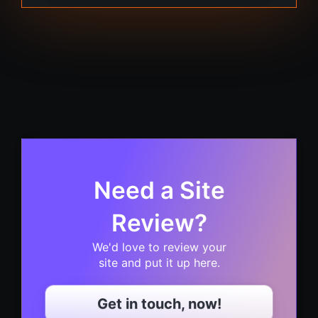
Need a Site
Review?
We'd love to review your
site and put it up here.
Get in touch, now!