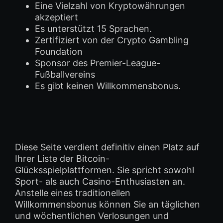
Eine Vielzahl von Kryptowährungen
akzeptiert
Es unterstützt 15 Sprachen.
Zertifiziert von der Crypto Gambling
Foundation
Sponsor des Premier-League-
Fußballvereins
Es gibt keinen Willkommensbonus.
Diese Seite verdient definitiv einen Platz auf
Ihrer Liste der Bitcoin-
Glücksspielplattformen. Sie spricht sowohl
Sport- als auch Casino-Enthusiasten an.
Anstelle eines traditionellen
Willkommensbonus können Sie an täglichen
und wöchentlichen Verlosungen und