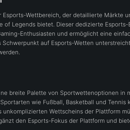
r Esports-Wettbereich, der detaillierte Märkte 
 of Legends bietet. Dieser dedizierte Esports-B
aming-Enthusiasten und ermöglicht eine einfach
s Schwerpunkt auf Esports-Wetten unterstreich
werden.
ne breite Palette von Sportwettenoptionen in m
Sportarten wie Fußball, Basketball und Tennis
unkomplizierten Wettscheins der Plattform müh
änzt den Esports-Fokus der Plattform und bie