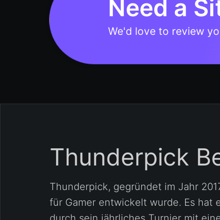
Need a Si
We'd love to review you
Thunderpick B
Thunderpick, gegründet im Jahr 2017,
für Gamer entwickelt wurde. Es hat 
durch sein jährliches Turnier mit ei