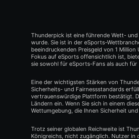
Thunderpick ist eine führende Wett- und 
wurde. Sie ist in der eSports-Wettbranch
beeindruckenden Preisgeld von 1 Millio
Fokus auf eSports offensichtlich ist, bi
sie sowohl für eSports-Fans als auch für
Eine der wichtigsten Stärken von Thunder
Sicherheits- und Fairnessstandards erfüllt
vertrauenswürdige Plattform bestätigt. 
Ländern ein. Wenn Sie sich in einem diese
Wettumgebung, die Ihnen Sicherheit und e
Trotz seiner globalen Reichweite ist Thun
Königreichs, nicht zugänglich. Nutzer in 