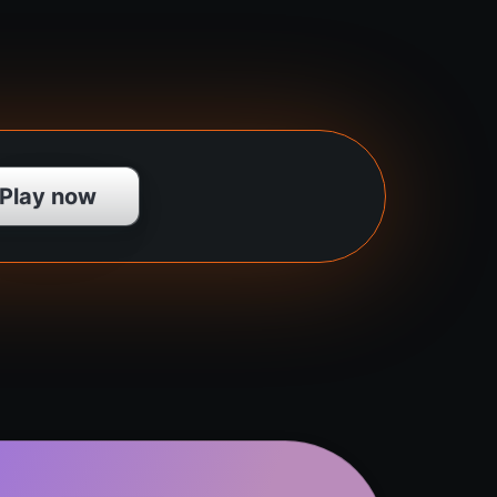
Play now