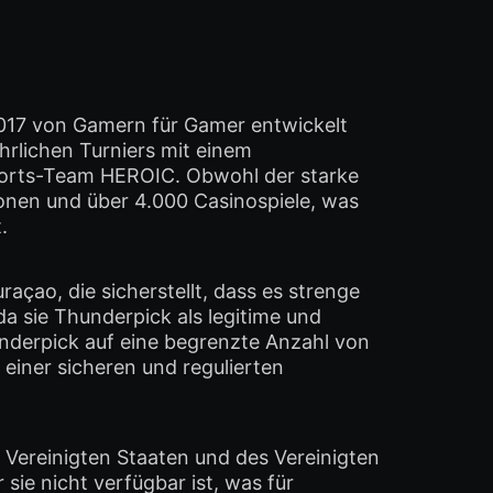
 2017 von Gamern für Gamer entwickelt
hrlichen Turniers mit einem
Sports-Team HEROIC. Obwohl der starke
tionen und über 4.000 Casinospiele, was
.
açao, die sicherstellt, dass es strenge
 da sie Thunderpick als legitime und
underpick auf eine begrenzte Anzahl von
 einer sicheren und regulierten
r Vereinigten Staaten und des Vereinigten
sie nicht verfügbar ist, was für