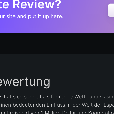
te Review?
r site and put it up here.
ewertung
 hat sich schnell als führende Wett- und Casin
einen bedeutenden Einfluss in der Welt der Es
nem Preisgeld von 1 Million Dollar und Koopera