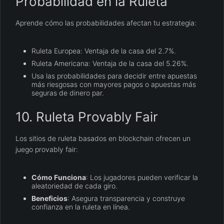
Probabilidad en la Ruleta
Aprende cómo las probabilidades afectan tu estrategia:
Ruleta Europea: Ventaja de la casa del 2.7%.
Ruleta Americana: Ventaja de la casa del 5.26%.
Usa las probabilidades para decidir entre apuestas
más riesgosas con mayores pagos o apuestas más
seguras de dinero par.
10. Ruleta Provably Fair
Los sitios de ruleta basados en blockchain ofrecen un
juego provably fair:
Cómo Funciona
: Los jugadores pueden verificar la
aleatoriedad de cada giro.
Beneficios
: Asegura transparencia y construye
confianza en la ruleta en línea.