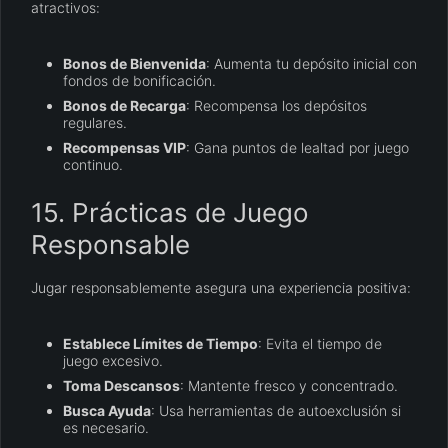
atractivos:
Bonos de Bienvenida
: Aumenta tu depósito inicial con
fondos de bonificación.
Bonos de Recarga
: Recompensa los depósitos
regulares.
Recompensas VIP
: Gana puntos de lealtad por juego
continuo.
15. Prácticas de Juego
Responsable
Jugar responsablemente asegura una experiencia positiva:
Establece Límites de Tiempo
: Evita el tiempo de
juego excesivo.
Toma Descansos
: Mantente fresco y concentrado.
Busca Ayuda
: Usa herramientas de autoexclusión si
es necesario.