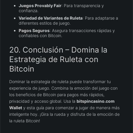
Juegos Provably Fair
: Para transparencia y
confianza.
Variedad de Variantes de Ruleta
: Para adaptarse a
diferentes estilos de juego.
Pagos Seguros
: Asegura transacciones rápidas y
confiables con Bitcoin.
20. Conclusión – Domina la
Estrategia de Ruleta con
Bitcoin
Dominar la estrategia de ruleta puede transformar tu
experiencia de juego. Combina la emoción del juego con
los beneficios de Bitcoin para pagos más rápidos,
privacidad y acceso global. Usa la
bitspincasino.com
Wallet
y esta guía para comenzar a jugar de manera más
inteligente hoy. ¡Gira la rueda y disfruta de la emoción de
la ruleta Bitcoin!