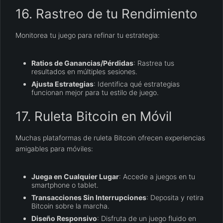
16. Rastreo de tu Rendimiento
Monitorea tu juego para refinar tu estrategia:
Ratios de Ganancias/Pérdidas
: Rastrea tus
resultados en múltiples sesiones.
Ajusta Estrategias
: Identifica qué estrategias
funcionan mejor para tu estilo de juego.
17. Ruleta Bitcoin en Móvil
Muchas plataformas de ruleta Bitcoin ofrecen experiencias
amigables para móviles:
Juega en Cualquier Lugar
: Accede a juegos en tu
smartphone o tablet.
Transacciones Sin Interrupciones
: Deposita y retira
Bitcoin sobre la marcha.
Diseño Responsivo
: Disfruta de un juego fluido en