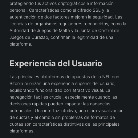
protegiendo tus activos criptográficos e información
personal. Características como el cifrado SSL y la
autenticación de dos factores mejoran la seguridad. Las
licencias de organismos reguladores reconocidos, como la
Autoridad de Juegos de Malta y la Junta de Control de
Juegos de Curazao, confirman la legitimidad de una
plataforma.
Experiencia del Usuario
Las principales plataformas de apuestas de la NFL con
Bitcoin priorizan una experiencia superior del usuario,
equilibrando funcionalidad con atractivo visual. La
navegación fácil es crucial, especialmente cuando las
decisiones rápidas pueden impactar las ganancias
potenciales. Una interfaz intuitiva, una clara visualización
de cuotas y el cambio sin problemas de formatos de
cuotas son características distintivas de las principales
plataformas.