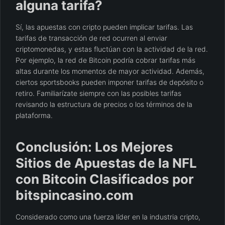
alguna tarifa?
Sí, las apuestas con cripto pueden implicar tarifas. Las
tarifas de transacción de red ocurren al enviar
criptomonedas, y estas fluctúan con la actividad de la red.
Por ejemplo, la red de Bitcoin podría cobrar tarifas más
altas durante los momentos de mayor actividad. Además,
ciertos sportsbooks pueden imponer tarifas de depósito o
retiro. Familiarízate siempre con las posibles tarifas
revisando la estructura de precios o los términos de la
plataforma.
Conclusión: Los Mejores
Sitios de Apuestas de la NFL
con Bitcoin Clasificados por
bitspincasino.com
Considerado como una fuerza líder en la industria cripto,