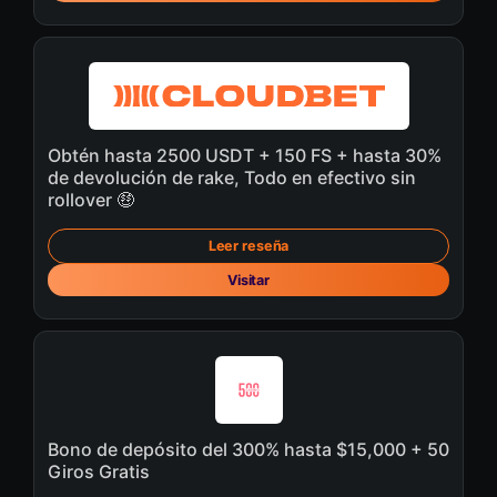
Obtén hasta 2500 USDT + 150 FS + hasta 30%
de devolución de rake, Todo en efectivo sin
rollover 🤑
Leer reseña
Visitar
Bono de depósito del 300% hasta $15,000 + 50
Giros Gratis