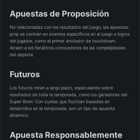
Apuestas de Proposición
No relacionadas con los resultados del juego, las apuestas
prop se centran en eventos específicos en el juego o logros
del jugador, como el primer anotador de touchdown.
Atraen a los fanáticos conocedores de las complejidades
del deporte.
Futuros
Los futuros miran a largo plazo, especulando sobre
resultados de toda la temporada, como los ganadores del
Super Bowl. Con cuotas que fluctúan basadas en
desarrollos en la temporada, son un tipo de apuesta
dinámico.
Apuesta Responsablemente