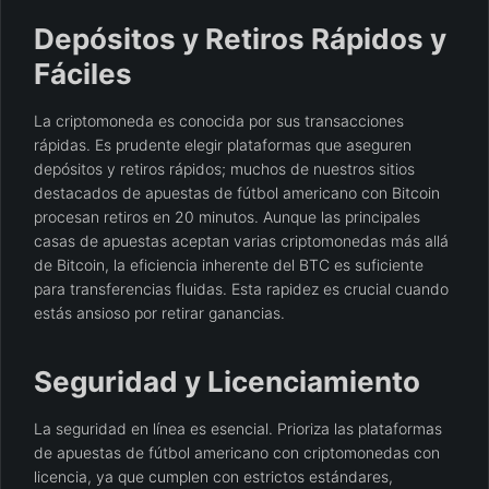
Depósitos y Retiros Rápidos y
Fáciles
La criptomoneda es conocida por sus transacciones
rápidas. Es prudente elegir plataformas que aseguren
depósitos y retiros rápidos; muchos de nuestros sitios
destacados de apuestas de fútbol americano con Bitcoin
procesan retiros en 20 minutos. Aunque las principales
casas de apuestas aceptan varias criptomonedas más allá
de Bitcoin, la eficiencia inherente del BTC es suficiente
para transferencias fluidas. Esta rapidez es crucial cuando
estás ansioso por retirar ganancias.
Seguridad y Licenciamiento
La seguridad en línea es esencial. Prioriza las plataformas
de apuestas de fútbol americano con criptomonedas con
licencia, ya que cumplen con estrictos estándares,