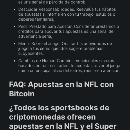
es una señal de pérdida de control;
Descuidar Responsabilidades: Reevalúa tus hábitos
de apuestas si interfieren con tu trabajo, estudios o
deberes familiares;
Pedir Prestado para Apostar: Considerar préstamos o
créditos para apoyar tus apuestas es una señal de
advertencia seria;
Mentir Sobre el Juego: Ocultar tus actividades de
juego a tus seres queridos sugiere problemas
subyacentes;
Cambios de Humor: Cambios emocionales severos
basados en tus resultados de apuestas, o ver el juego
como un principal alivio del estrés, requieren atención.
FAQ: Apuestas en la NFL con
Bitcoin
¿Todos los sportsbooks de
criptomonedas ofrecen
apuestas en la NFL y el Super