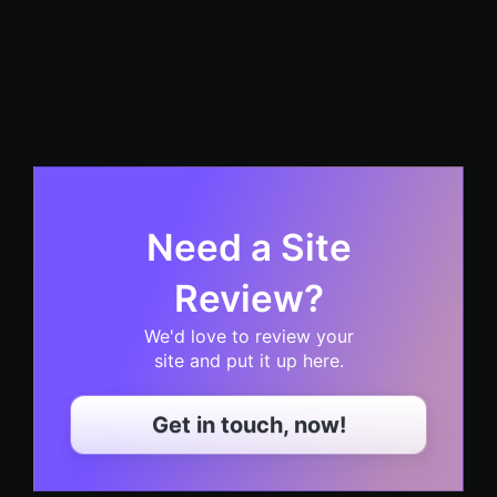
Need a Site
Review?
We'd love to review your
site and put it up here.
Get in touch, now!