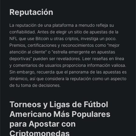
Reputación
La reputación de una plataforma a menudo refleja su
confiabilidad. Antes de elegir un sitio de apuestas de la
NFL que use Bitcoin u otras criptos, investiga un poco.
Premios, certificaciones y reconocimientos como "mejor
atención al cliente" o "estrella emergente en apuestas
deportivas" pueden ser reveladores. Leer reseñas en línea
y comentarios de usuarios proporciona información valiosa.
Sin embargo, recuerda que el panorama de las apuestas es
dinámico, así que considera la reputación como un aspecto
de tu toma de decisiones.
Torneos y Ligas de Fútbol
Americano Más Populares
para Apostar con
Criptomonedas