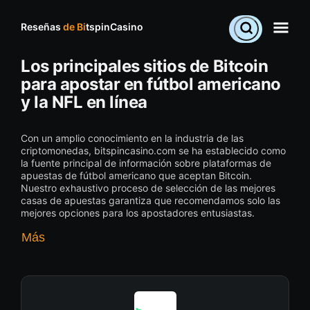
Reseñas
de Bi
tspinCasino
Los principales sitios de Bitcoin
para apostar en fútbol americano
y la NFL en línea
Con un amplio conocimiento en la industria de las
criptomonedas, bitspincasino.com se ha establecido como
la fuente principal de información sobre plataformas de
apuestas de fútbol americano que aceptan Bitcoin.
Nuestro exhaustivo proceso de selección de las mejores
casas de apuestas garantiza que recomendamos solo las
mejores opciones para los apostadores entusiastas.
Más