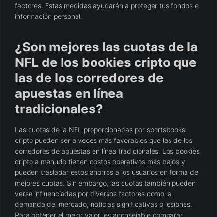
factores. Estas medidas ayudarán a proteger tus fondos e
información personal.
¿Son mejores las cuotas de la
NFL de los bookies cripto que
las de los corredores de
apuestas en línea
tradicionales?
Las cuotas de la NFL proporcionadas por sportsbooks
cripto pueden ser a veces más favorables que las de los
corredores de apuestas en línea tradicionales. Los bookies
cripto a menudo tienen costos operativos más bajos y
pueden trasladar estos ahorros a los usuarios en forma de
mejores cuotas. Sin embargo, las cuotas también pueden
verse influenciadas por diversos factores como la
demanda del mercado, noticias significativas o lesiones.
Para obtener el mejor valor, es aconsejable comparar