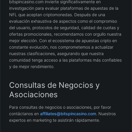
bitspincasino.com invierte significativamente en
investigación para evaluar plataformas de apuestas de la
NFL que aceptan criptomonedas. Después de una
evaluación exhaustiva de aspectos como el compromiso
del usuario, protocolos de seguridad, calidad de cuotas y
ofertas promocionales, recomendamos con orgullo nuestra
mejor elección. Con el ecosistema de apuestas cripto en
constante evolución, nos comprometemos a actualizar
nuestras clasificaciones, asegurando que nuestra
comunidad tenga acceso a las plataformas más confiables
y de mejor rendimiento.
Consultas de Negocios y
Asociaciones
Para consultas de negocios o asociaciones, por favor
contáctanos en
affiliates@bitspincasino.com
. Nuestros
expertos en marketing te asistirán rápidamente.