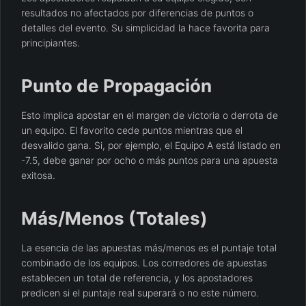
resultados no afectados por diferencias de puntos o
detalles del evento. Su simplicidad la hace favorita para
principiantes.
Punto de Propagación
Esto implica apostar en el margen de victoria o derrota de
un equipo. El favorito cede puntos mientras que el
desvalido gana. Si, por ejemplo, el Equipo A está listado en
-7.5, debe ganar por ocho o más puntos para una apuesta
exitosa.
Más/Menos (Totales)
La esencia de las apuestas más/menos es el puntaje total
combinado de los equipos. Los corredores de apuestas
establecen un total de referencia, y los apostadores
predicen si el puntaje real superará o no este número.