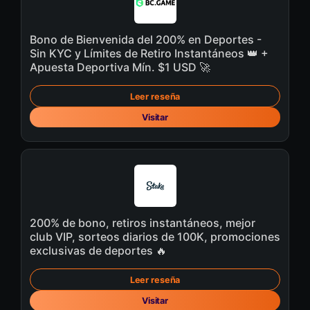
Bono de Bienvenida del 200% en Deportes -
Sin KYC y Límites de Retiro Instantáneos 👑 +
Apuesta Deportiva Mín. $1 USD 🚀
Leer reseña
Visitar
200% de bono, retiros instantáneos, mejor
club VIP, sorteos diarios de 100K, promociones
exclusivas de deportes 🔥
Leer reseña
Visitar