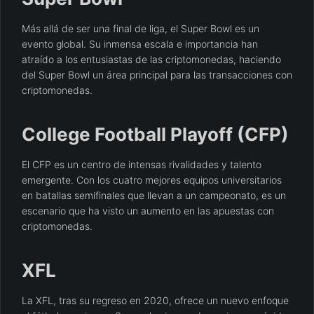
Más allá de ser una final de liga, el Super Bowl es un
evento global. Su inmensa escala e importancia han
atraído a los entusiastas de las criptomonedas, haciendo
del Super Bowl un área principal para las transacciones con
criptomonedas.
College Football Playoff (CFP)
El CFP es un centro de intensas rivalidades y talento
emergente. Con los cuatro mejores equipos universitarios
en batallas semifinales que llevan a un campeonato, es un
escenario que ha visto un aumento en las apuestas con
criptomonedas.
XFL
La XFL, tras su regreso en 2020, ofrece un nuevo enfoque