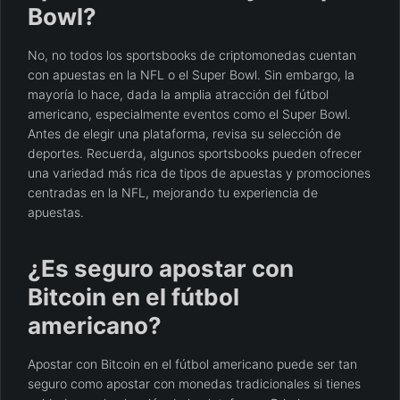
Bowl?
No, no todos los sportsbooks de criptomonedas cuentan
con apuestas en la NFL o el Super Bowl. Sin embargo, la
mayoría lo hace, dada la amplia atracción del fútbol
americano, especialmente eventos como el Super Bowl.
Antes de elegir una plataforma, revisa su selección de
deportes. Recuerda, algunos sportsbooks pueden ofrecer
una variedad más rica de tipos de apuestas y promociones
centradas en la NFL, mejorando tu experiencia de
apuestas.
¿Es seguro apostar con
Bitcoin en el fútbol
americano?
Apostar con Bitcoin en el fútbol americano puede ser tan
seguro como apostar con monedas tradicionales si tienes