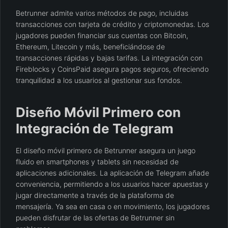
Betrunner admite varios métodos de pago, incluidas
transacciones con tarjeta de crédito y criptomonedas. Los
jugadores pueden financiar sus cuentas con Bitcoin,
Ethereum, Litecoin y más, beneficiándose de
transacciones rápidas y bajas tarifas. La integración con
Fireblocks y CoinsPaid asegura pagos seguros, ofreciendo
tranquilidad a los usuarios al gestionar sus fondos.
Diseño Móvil Primero con
Integración de Telegram
El diseño móvil primero de Betrunner asegura un juego
fluido en smartphones y tablets sin necesidad de
aplicaciones adicionales. La aplicación de Telegram añade
conveniencia, permitiendo a los usuarios hacer apuestas y
jugar directamente a través de la plataforma de
mensajería. Ya sea en casa o en movimiento, los jugadores
pueden disfrutar de las ofertas de Betrunner sin