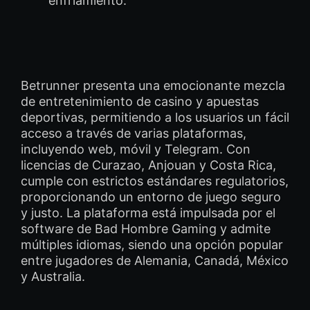
enfriamiento.
Betrunner presenta una emocionante mezcla
de entretenimiento de casino y apuestas
deportivas, permitiendo a los usuarios un fácil
acceso a través de varias plataformas,
incluyendo web, móvil y Telegram. Con
licencias de Curazao, Anjouan y Costa Rica,
cumple con estrictos estándares regulatorios,
proporcionando un entorno de juego seguro
y justo. La plataforma está impulsada por el
software de Bad Hombre Gaming y admite
múltiples idiomas, siendo una opción popular
entre jugadores de Alemania, Canadá, México
y Australia.