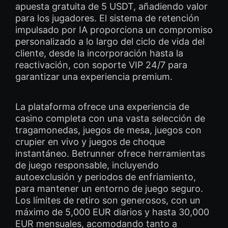
apuesta gratuita de 5 USDT, añadiendo valor
para los jugadores. El sistema de retención
impulsado por IA proporciona un compromiso
personalizado a lo largo del ciclo de vida del
cliente, desde la incorporación hasta la
reactivación, con soporte VIP 24/7 para
garantizar una experiencia premium.
La plataforma ofrece una experiencia de
casino completa con una vasta selección de
tragamonedas, juegos de mesa, juegos con
crupier en vivo y juegos de choque
instantáneo. Betrunner ofrece herramientas
de juego responsable, incluyendo
autoexclusión y periodos de enfriamiento,
para mantener un entorno de juego seguro.
Los límites de retiro son generosos, con un
máximo de 5,000 EUR diarios y hasta 30,000
EUR mensuales, acomodando tanto a