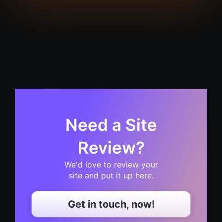
Need a Site
Review?
We'd love to review your
site and put it up here.
Get in touch, now!