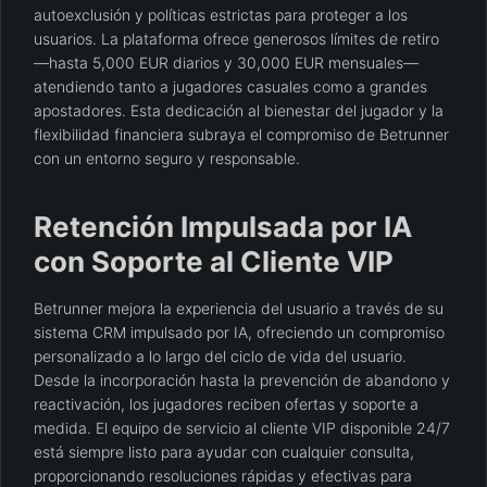
autoexclusión y políticas estrictas para proteger a los
usuarios. La plataforma ofrece generosos límites de retiro
—hasta 5,000 EUR diarios y 30,000 EUR mensuales—
atendiendo tanto a jugadores casuales como a grandes
apostadores. Esta dedicación al bienestar del jugador y la
flexibilidad financiera subraya el compromiso de Betrunner
con un entorno seguro y responsable.
Retención Impulsada por IA
con Soporte al Cliente VIP
Betrunner mejora la experiencia del usuario a través de su
sistema CRM impulsado por IA, ofreciendo un compromiso
personalizado a lo largo del ciclo de vida del usuario.
Desde la incorporación hasta la prevención de abandono y
reactivación, los jugadores reciben ofertas y soporte a
medida. El equipo de servicio al cliente VIP disponible 24/7
está siempre listo para ayudar con cualquier consulta,
proporcionando resoluciones rápidas y efectivas para