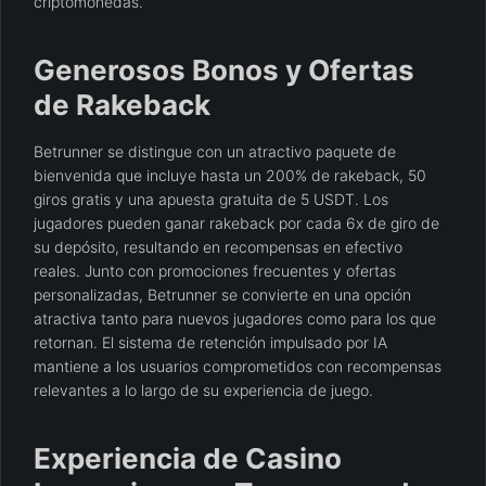
criptomonedas.
Generosos Bonos y Ofertas
de Rakeback
Betrunner se distingue con un atractivo paquete de
bienvenida que incluye hasta un 200% de rakeback, 50
giros gratis y una apuesta gratuita de 5 USDT. Los
jugadores pueden ganar rakeback por cada 6x de giro de
su depósito, resultando en recompensas en efectivo
reales. Junto con promociones frecuentes y ofertas
personalizadas, Betrunner se convierte en una opción
atractiva tanto para nuevos jugadores como para los que
retornan. El sistema de retención impulsado por IA
mantiene a los usuarios comprometidos con recompensas
relevantes a lo largo de su experiencia de juego.
Experiencia de Casino