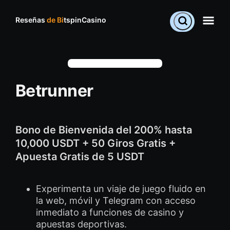
Reseñas
de Bi
tspinCasino
Betrunner
Bono de Bienvenida del 200% hasta
10,000 USDT + 50 Giros Gratis +
Apuesta Gratis de 5 USDT
Experimenta un viaje de juego fluido en
la web, móvil y Telegram con acceso
inmediato a funciones de casino y
apuestas deportivas.