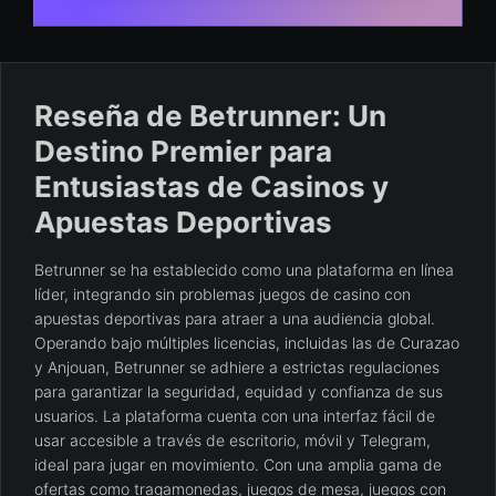
Reseña de Betrunner: Un
Destino Premier para
Entusiastas de Casinos y
Apuestas Deportivas
Betrunner se ha establecido como una plataforma en línea
líder, integrando sin problemas juegos de casino con
apuestas deportivas para atraer a una audiencia global.
Operando bajo múltiples licencias, incluidas las de Curazao
y Anjouan, Betrunner se adhiere a estrictas regulaciones
para garantizar la seguridad, equidad y confianza de sus
usuarios. La plataforma cuenta con una interfaz fácil de
usar accesible a través de escritorio, móvil y Telegram,
ideal para jugar en movimiento. Con una amplia gama de
ofertas como tragamonedas, juegos de mesa, juegos con