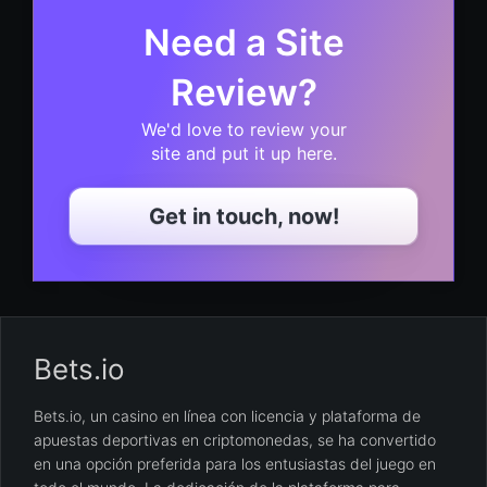
Need a Site
Review?
We'd love to review your
site and put it up here.
Get in touch, now!
Bets.io
Bets.io, un casino en línea con licencia y plataforma de
apuestas deportivas en criptomonedas, se ha convertido
en una opción preferida para los entusiastas del juego en