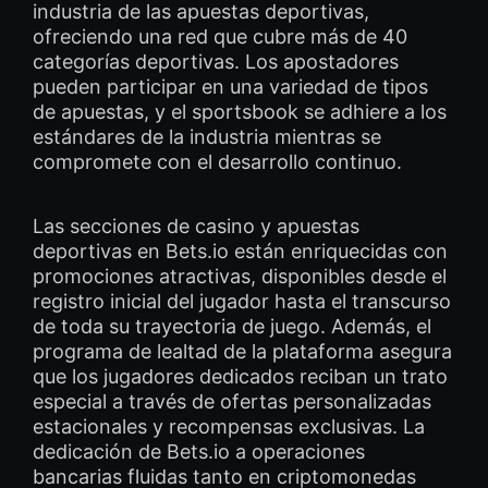
industria de las apuestas deportivas,
ofreciendo una red que cubre más de 40
categorías deportivas. Los apostadores
pueden participar en una variedad de tipos
de apuestas, y el sportsbook se adhiere a los
estándares de la industria mientras se
compromete con el desarrollo continuo.
Las secciones de casino y apuestas
deportivas en Bets.io están enriquecidas con
promociones atractivas, disponibles desde el
registro inicial del jugador hasta el transcurso
de toda su trayectoria de juego. Además, el
programa de lealtad de la plataforma asegura
que los jugadores dedicados reciban un trato
especial a través de ofertas personalizadas
estacionales y recompensas exclusivas. La
dedicación de Bets.io a operaciones
bancarias fluidas tanto en criptomonedas