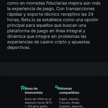
como en monedas fiduciarias mejora aún más
la experiencia de juego. Con transacciones
rápidas y soporte técnico receptivo las 24
horas, Bets.io se establece como una opción
principal para aquellos que buscan una
plataforma de juego en línea integral y
dinámica que integre sin problemas las
experiencias de casino cripto y apuestas
deportivas.
Bono de
Idiomas
bienvenida
compatibles
Bono del 100% en el
Inglés, Alemán,
depósito hasta 1BTC
Francés, Árabe,
+ 100 giros gratis
Español, Japonés,