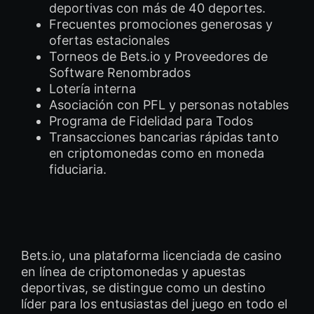
deportivas con más de 40 deportes.
Frecuentes promociones generosas y
ofertas estacionales
Torneos de Bets.io y Proveedores de
Software Renombrados
Lotería interna
Asociación con PFL y personas notables
Programa de Fidelidad para Todos
Transacciones bancarias rápidas tanto
en criptomonedas como en moneda
fiduciaria.
Bets.io, una plataforma licenciada de casino
en línea de criptomonedas y apuestas
deportivas, se distingue como un destino
líder para los entusiastas del juego en todo el