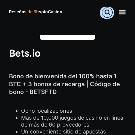
Reseñas
de Bi
tspinCasino
Bets.io
Bono de bienvenida del 100% hasta 1
BTC + 3 bonos de recarga | Código de
bono - BETSFTD
Ocho localizaciones
Más de 10,000 juegos de casino en línea
de más de 60 proveedores
Un conveniente sitio de apuestas