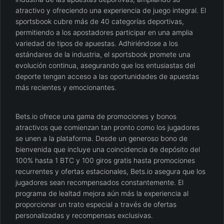
atractivo y ofreciendo una experiencia de juego integral. El
sportsbook cubre más de 40 categorías deportivas,
permitiendo a los apostadores participar en una amplia
variedad de tipos de apuestas. Adhiriéndose a los
estándares de la industria, el sportsbook promete una
evolución continua, asegurando que los entusiastas del
deporte tengan acceso a las oportunidades de apuestas
más recientes y emocionantes.
Bets.io ofrece una gama de promociones y bonos
atractivos que comienzan tan pronto como los jugadores
se unen a la plataforma. Desde un generoso bono de
bienvenida que incluye una coincidencia de depósito del
100% hasta 1 BTC y 100 giros gratis hasta promociones
recurrentes y ofertas estacionales, Bets.io asegura que los
jugadores sean recompensados constantemente. El
programa de lealtad mejora aún más la experiencia al
proporcionar un trato especial a través de ofertas
personalizadas y recompensas exclusivas.