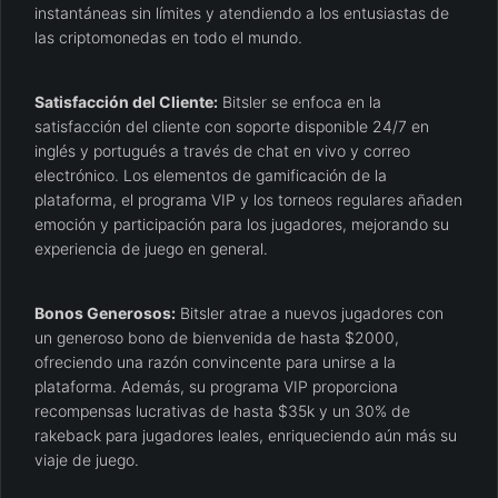
instantáneas sin límites y atendiendo a los entusiastas de
las criptomonedas en todo el mundo.
Satisfacción del Cliente:
Bitsler se enfoca en la
satisfacción del cliente con soporte disponible 24/7 en
inglés y portugués a través de chat en vivo y correo
electrónico. Los elementos de gamificación de la
plataforma, el programa VIP y los torneos regulares añaden
emoción y participación para los jugadores, mejorando su
experiencia de juego en general.
Bonos Generosos:
Bitsler atrae a nuevos jugadores con
un generoso bono de bienvenida de hasta $2000,
ofreciendo una razón convincente para unirse a la
plataforma. Además, su programa VIP proporciona
recompensas lucrativas de hasta $35k y un 30% de
rakeback para jugadores leales, enriqueciendo aún más su
viaje de juego.