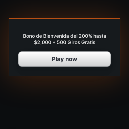
Bono de Bienvenida del 200% hasta
$2,000 + 500 Giros Gratis
Play now