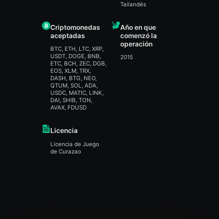
Tailandés
Criptomonedas
Año en que
aceptadas
comenzó la
operación
BTC, ETH, LTC, XRP,
USDT, DOGE, BNB,
2015
ETC, BCH, ZEC, DGB,
EOS, XLM, TRX,
DASH, BTG, NEO,
QTUM, SOL, ADA,
USDC, MATIC, LINK,
DAI, SHIB, TON,
AVAX, FDUSD
Licencia
Licencia de Juego
de Curazao