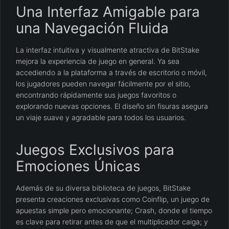
Una Interfaz Amigable para
una Navegación Fluida
La interfaz intuitiva y visualmente atractiva de BitStake
mejora la experiencia de juego en general. Ya sea
accediendo a la plataforma a través de escritorio o móvil,
los jugadores pueden navegar fácilmente por el sitio,
encontrando rápidamente sus juegos favoritos o
explorando nuevas opciones. El diseño sin fisuras asegura
un viaje suave y agradable para todos los usuarios.
Juegos Exclusivos para
Emociones Únicas
Además de su diversa biblioteca de juegos, BitStake
presenta creaciones exclusivas como Coinflip, un juego de
apuestas simple pero emocionante; Crash, donde el tiempo
es clave para retirar antes de que el multiplicador caiga; y