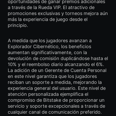
oportunidades de ganar premios adicionales
a través de la Rueda VIP. El atractivo de
promociones exclusivas y torneos mejora aún
más la experiencia de juego desde el
principio.
A medida que los jugadores avanzan a
Explorador Cibernético, los beneficios
aumentan significativamente, con la
devolución de comisión duplicándose hasta el
10% y el reembolso diario alcanzando el 6%.
La adición de un Gerente de Cuenta Personal
en este nivel garantiza que los jugadores
reciban un soporte a medida, mejorando la
experiencia general del usuario. Este nivel de
atención personalizada ejemplifica el
compromiso de Bitstake de proporcionar un
servicio y soporte excepcionales a través de
cualquier canal de comunicación preferido.