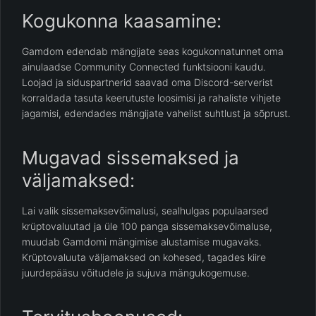
Kogukonna kaasamine:
Gamdom edendab mängijate seas kogukonnatunnet oma
ainulaadse Community Connected funktsiooni kaudu.
Loojad ja siduspartnerid saavad oma Discord-serverist
korraldada tasuta keerutuste loosimisi ja rahaliste vihjete
jagamisi, edendades mängijate vahelist suhtlust ja sõprust.
Mugavad sissemaksed ja
väljamaksed:
Lai valik sissemaksevõimalusi, sealhulgas populaarsed
krüptovaluutad ja üle 100 panga sissemaksevõimaluse,
muudab Gamdomi mängimise alustamise mugavaks.
Krüptovaluuta väljamaksed on kohesed, tagades kiire
juurdepääsu võitudele ja sujuva mängukogemuse.