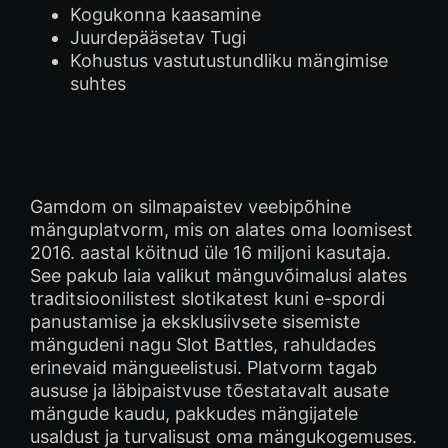
Kogukonna kaasamine
Juurdepääsetav Tugi
Kohustus vastutustundliku mängimise
suhtes
Gamdom on silmapaistev veebipõhine
mänguplatvorm, mis on alates oma loomisest
2016. aastal köitnud üle 16 miljoni kasutaja.
See pakub laia valikut mänguvõimalusi alates
traditsioonilistest slotikatest kuni e-spordi
panustamise ja eksklusiivsete sisemiste
mängudeni nagu Slot Battles, rahuldades
erinevaid mängueelistusi. Platvorm tagab
aususe ja läbipaistvuse tõestatavalt ausate
mängude kaudu, pakkudes mängijatele
usaldust ja turvalisust oma mängukogemuses.