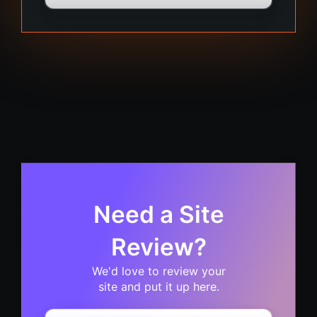
Need a Site
Review?
We'd love to review your
site and put it up here.