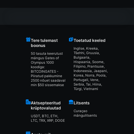
Tere tulemast
Toetatud keeled
boonus
Inglise, Kreeka,
Tšehhi, Gruusia,
50 tasuta keerutust
Bulgaaria,
mängus Gates of
Hispaania, Soome,
Olympus 1000
Filipino, Prantsuse,
koodiga:
Indoneesia, Jaapani,
BITCOINGATES -
Korea, Norra, Poola,
Piiratud pakkumine
Portugali, Vene,
2500 nõuet saadaval
Serbia, Tai, Hiina,
min $50 sissemakse
Türgi, Vietnami
Aktsepteeritud
Litsents
krüptovaluutad
Curaçao
mängulitsents
USDT, BTC, ETH,
LTC, TRX, XRP, DOGE