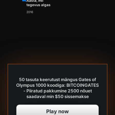
Aasta, mil
tegevus algas
2016
50 tasuta keerutust mängus Gates of
Olympus 1000 koodiga: BITCOINGATES
- Piiratud pakkumine 2500 nõuet
saadaval min $50 sissemakse
Play now