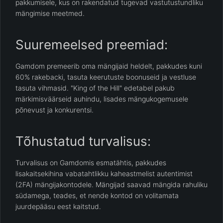
pakkumisele, kus on rakendatud tugevad vastutustundliku
mängimise meetmed.
Suuremeelsed preemiad:
Gamdom premeerib oma mängijaid heldelt, pakkudes kuni
60% rakebacki, tasuta keerutuste boonuseid ja vestluse
tasuta vihmasid. "King of the Hill" edetabel pakub
märkimisväärseid auhindu, lisades mängukogemusele
põnevust ja konkurentsi.
Tõhustatud turvalisus:
Turvalisus on Gamdomis esmatähtis, pakkudes
lisakaitsekihina vabatahtlikku kaheastmelist autentimist
(2FA) mängijakontodele. Mängijad saavad mängida rahuliku
südamega, teades, et nende kontod on volitamata
juurdepääsu eest kaitstud.