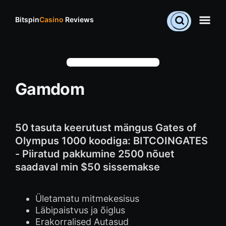
Bitspin
Casino
Reviews
Gamdom
50 tasuta keerutust mängus Gates of
Olympus 1000 koodiga: BITCOINGATES
- Piiratud pakkumine 2500 nõuet
saadaval min $50 sissemakse
Ületamatu mitmekesisus
Läbipaistvus ja õiglus
Erakorralised Autasud