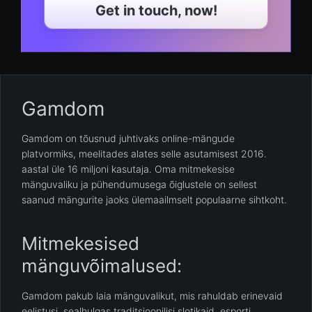
Get in touch, now!
Gamdom
Gamdom on tõusnud juhtivaks online-mängude
platvormiks, meelitades alates selle asutamisest 2016.
aastal üle 16 miljoni kasutaja. Oma mitmekesise
mänguvaliku ja pühendumusega õiglustele on sellest
saanud mängurite jaoks ülemaailmselt populaarne sihtkoht.
Mitmekesised
mänguvõimalused:
Gamdom pakub laia mänguvalikut, mis rahuldab erinevaid
eelistusi, sealhulgas traditsioonilisi slotikaid, esporti