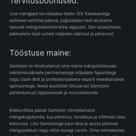
Tervitusboonused:
Uusi mängijaid tervitatakse helde 15% Rakebackiga
esimesel seitsmel päeval, julgustades neid alustama
tasuvat mänguteekonda kohe algusest. See sissejuhatav
pakkumine lisab uutele tulijatele väärtust ja põnevust.
Tööstuse maine:
Gamdom on kindlustanud oma maine mängutööstuses
märkimisväärsete partnerlustega mõjukate figuuridega
nagu Usain Bolt ja professionaalsete esporti meeskondade
sponsoritega. Need koostööd rõhutavad Gamdomi
pühendumust tipptasemele ja innovatsioonile.
Kokkuvõttes pakub Gamdom võrreldamatut
mängukogukonda, kus põnevus, turvalisus ja võitmatu tasu
kohtuvad. Liitu Gamdomiga juba täna ja alusta põnevat
mänguseiklust nagu mitte kunagi varem. Oma mitmekesise