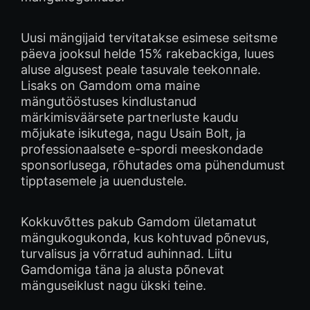
Uusi mängijaid tervitatakse esimese seitsme
päeva jooksul helde 15% rakebackiga, luues
aluse algusest peale tasuvale teekonnale.
Lisaks on Gamdom oma maine
mängutööstuses kindlustanud
märkimisväärsete partnerluste kaudu
mõjukate isikutega, nagu Usain Bolt, ja
professionaalsete e-spordi meeskondade
sponsorlusega, rõhutades oma pühendumust
tipptasemele ja uuendustele.
Kokkuvõttes pakub Gamdom ületamatut
mängukogukonda, kus kohtuvad põnevus,
turvalisus ja võrratud auhinnad. Liitu
Gamdomiga täna ja alusta põnevat
mänguseiklust nagu ükski teine.