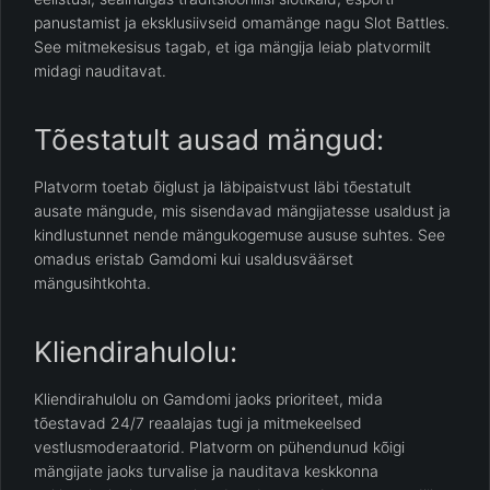
panustamist ja eksklusiivseid omamänge nagu Slot Battles.
See mitmekesisus tagab, et iga mängija leiab platvormilt
midagi nauditavat.
Tõestatult ausad mängud:
Platvorm toetab õiglust ja läbipaistvust läbi tõestatult
ausate mängude, mis sisendavad mängijatesse usaldust ja
kindlustunnet nende mängukogemuse aususe suhtes. See
omadus eristab Gamdomi kui usaldusväärset
mängusihtkohta.
Kliendirahulolu:
Kliendirahulolu on Gamdomi jaoks prioriteet, mida
tõestavad 24/7 reaalajas tugi ja mitmekeelsed
vestlusmoderaatorid. Platvorm on pühendunud kõigi
mängijate jaoks turvalise ja nauditava keskkonna