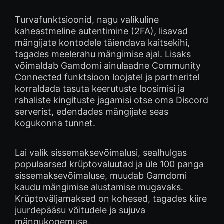
Turvafunktsioonid, nagu valikuline
kaheastmeline autentimine (2FA), lisavad
mängijate kontodele täiendava kaitsekihi,
tagades meelerahu mängimise ajal. Lisaks
võimaldab Gamdomi ainulaadne Community
Connected funktsioon loojatel ja partneritel
korraldada tasuta keerutuste loosimisi ja
rahaliste kingituste jagamisi otse oma Discord
serverist, edendades mängijate seas
kogukonna tunnet.
Lai valik sissemaksevõimalusi, sealhulgas
populaarsed krüptovaluutad ja üle 100 panga
sissemaksevõimaluse, muudab Gamdomi
kaudu mängimise alustamise mugavaks.
Krüptoväljamaksed on kohesed, tagades kiire
juurdepääsu võitudele ja sujuva
mängukogemuse.