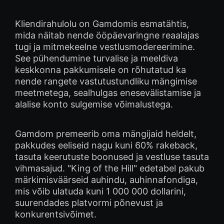
Kliendirahulolu on Gamdomis esmatähtis,
mida näitab nende ööpäevaringne reaalajas
tugi ja mitmekeelne vestlusmodereerimine.
See pühendumine turvalise ja meeldiva
keskkonna pakkumisele on rõhutatud ka
nende rangete vastutustundliku mängimise
meetmetega, sealhulgas enesevälistamise ja
alalise konto sulgemise võimalustega.
Gamdom premeerib oma mängijaid heldelt,
pakkudes eeliseid nagu kuni 60% rakeback,
tasuta keerutuste boonused ja vestluse tasuta
vihmasajud. "King of the Hill" edetabel pakub
märkimisväärseid auhindu, auhinnafondiga,
mis võib ulatuda kuni 1 000 000 dollarini,
suurendades platvormi põnevust ja
konkurentsivõimet.