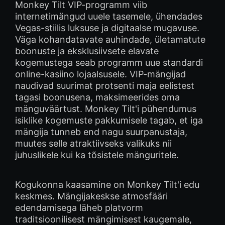
Monkey Tilt VIP-programm viib
internetimängud uuele tasemele, ühendades
Vegas-stiilis luksuse ja digitaalse mugavuse.
Väga kohandatavate auhindade, ületamatute
boonuste ja eksklusiivsete elavate
kogemustega seab programm uue standardi
online-kasiino lojaalsusele. VIP-mängijad
naudivad suurimat protsenti maja eelistest
tagasi boonusena, maksimeerides oma
mänguväärtust. Monkey Tilt'i pühendumus
isiklike kogemuste pakkumisele tagab, et iga
mängija tunneb end nagu suurpanustaja,
muutes selle atraktiivseks valikuks nii
juhuslikele kui ka tõsistele mänguritele.
Kogukonna kaasamine on Monkey Tilt'i edu
keskmes. Mängijakeskse atmosfääri
edendamisega läheb platvorm
traditsioonilisest mängimisest kaugemale,