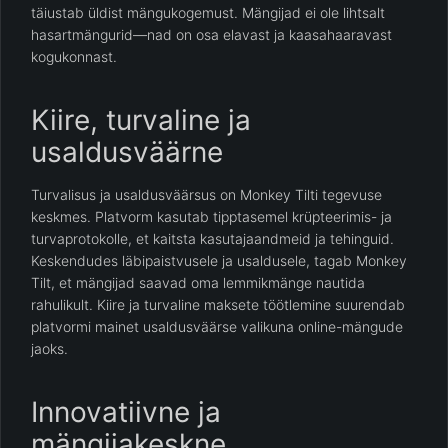
täiustab üldist mängukogemust. Mängijad ei ole lihtsalt
hasartmängurid—nad on osa elavast ja kaasahaaravast
kogukonnast.
Kiire, turvaline ja
usaldusväärne
Turvalisus ja usaldusväärsus on Monkey Tilti tegevuse
keskmes. Platvorm kasutab tipptasemel krüpteerimis- ja
turvaprotokolle, et kaitsta kasutajaandmeid ja tehinguid.
Keskendudes läbipaistvusele ja usaldusele, tagab Monkey
Tilt, et mängijad saavad oma lemmikmänge nautida
rahulikult. Kiire ja turvaline maksete töötlemine suurendab
platvormi mainet usaldusväärse valikuna online-mängude
jaoks.
Innovatiivne ja
mängijakeskne