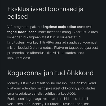
Eksklusiivsed boonused ja
eelised
VIP-programm pakub
kõrgeimat maja eelise protsenti
tagasi boonusena
, maksimeerides mängu väärtust. Alates
kohandatud kampaaniatest kuni isikupärastatud
kingitusteni, Monkey Tilti VIP-mängijad naudivad kogemust,
mis on loodud ületama ootusi. Platvorm tagab, et lojaalsust
premeeritakse tähendusrikkal viisil, eristades seda
konkurentidest.
Kogukonna juhitud õhkkond
Monkey Tilt ei ole lihtsalt online-kasiino—see on kogukond.
Platvorm edendab mängijakeskset õhkkonda, julgustades
oma kasutajate vahelist suhtlust ja koostööd.
Funktsioonidega nagu live-chat, turniirid ja edetabeli
võistlused loob Monkey Tilt ühtekuuluvuse tunde, mis