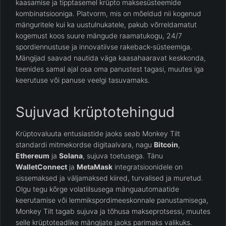
kaasamise ja tipptasemel krüpto maksesüsteemide
kombinatsiooniga. Platvorm, mis on mõeldud nii kogenud
mänguritele kui ka uustulnukatele, pakub võrreldamatut
kogemust koos suure mängude raamatukogu, 24/7
spordiennustuse ja innovatiivse rakeback-süsteemiga.
Mängijad saavad nautida väga kaasahaaravat keskkonda,
teenides samal ajal osa oma panustest tagasi, muutes iga
keerutuse või panuse veelgi tasuvamaks.
Sujuvad krüptotehingud
Krüptovaluuta entusiastide jaoks seab Monkey Tilt
standardi mitmekordse digitaalvara, nagu
Bitcoin
,
Ethereum
ja
Solana
, sujuva toetusega. Tänu
WalletConnect
ja
MetaMask
integratsioonidele on
sissemaksed ja väljamaksed kiired, turvalised ja muretud.
Olgu tegu kõrge volatiilsusega mänguautomaatide
keerutamise või lemmikspordimeeskonnale panustamisega,
Monkey Tilt tagab sujuva ja tõhusa makseprotsessi, muutes
selle krüptoteadlike mängijate jaoks parimaks valikuks.