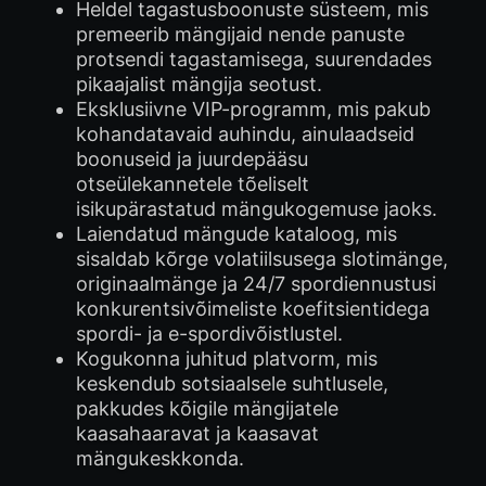
Heldel tagastusboonuste süsteem, mis
premeerib mängijaid nende panuste
protsendi tagastamisega, suurendades
pikaajalist mängija seotust.
Eksklusiivne VIP-programm, mis pakub
kohandatavaid auhindu, ainulaadseid
boonuseid ja juurdepääsu
otseülekannetele tõeliselt
isikupärastatud mängukogemuse jaoks.
Laiendatud mängude kataloog, mis
sisaldab kõrge volatiilsusega slotimänge,
originaalmänge ja 24/7 spordiennustusi
konkurentsivõimeliste koefitsientidega
spordi- ja e-spordivõistlustel.
Kogukonna juhitud platvorm, mis
keskendub sotsiaalsele suhtlusele,
pakkudes kõigile mängijatele
kaasahaaravat ja kaasavat
mängukeskkonda.