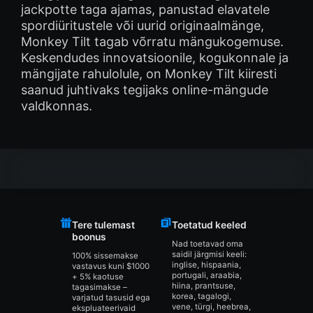
jackpotte taga ajamas, panustad elavatele
spordiüritustele või uurid originaalmänge,
Monkey Tilt tagab võrratu mängukogemuse.
Keskendudes innovatsioonile, kogukonnale ja
mängijate rahulolule, on Monkey Tilt kiiresti
saanud juhtivaks tegijaks online-mängude
valdkonnas.
Tere tulemast
Toetatud keeled
boonus
Nad toetavad oma
saidil järgmisi keeli:
100% sissemakse
inglise, hispaania,
vastavus kuni $1000
portugali, araabia,
+ 5% kaotuse
hiina, prantsuse,
tagasimakse –
korea, tagalogi,
varjatud tasusid ega
vene, türgi, heebrea,
ekspluateerivaid