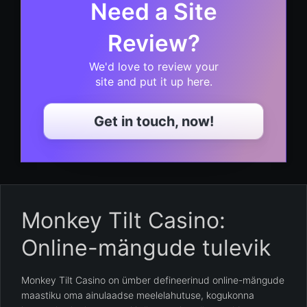
Need a Site
Review?
We'd love to review your
site and put it up here.
Get in touch, now!
Monkey Tilt Casino:
Online-mängude tulevik
Monkey Tilt Casino on ümber defineerinud online-mängude
maastiku oma ainulaadse meelelahutuse, kogukonna