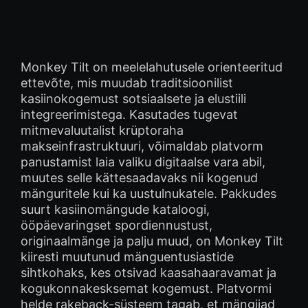
Monkey Tilt on meelelahutusele orienteeritud
ettevõte, mis muudab traditsioonilist
kasiinokogemust sotsiaalsete ja elustiili
integreerimistega. Kasutades tugevat
mitmevaluutalist krüptoraha
makseinfrastruktuuri, võimaldab platvorm
panustamist laia valiku digitaalse vara abil,
muutes selle kättesaadavaks nii kogenud
mänguritele kui ka uustulnukatele. Pakkudes
suurt kasiinomängude kataloogi,
ööpäevaringset spordiennustust,
originaalmänge ja palju muud, on Monkey Tilt
kiiresti muutunud mänguentusiastide
sihtkohaks, kes otsivad kaasahaaravamat ja
kogukonnakesksemat kogemust. Platvormi
helde rakeback-süsteem tagab, et mängijad