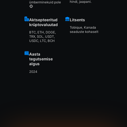
hindi, jaapani.
ümberminekuid pole
🐵
Aktsepteeritud
Litsents
krüptovaluutad
Tobique, Kanada
seaduste kohaselt
BTC, ETH, DOGE,
TRX, SOL, USDT,
USDC, LTC, BCH
Aasta
tegutsemise
algus
2024