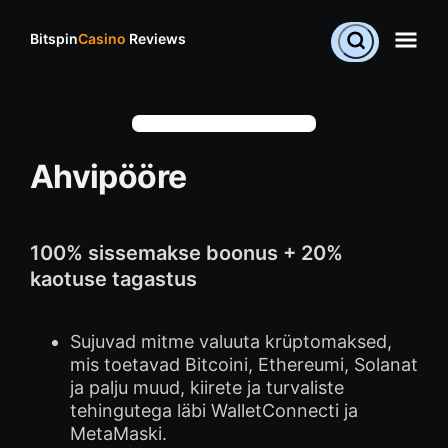
Bitspin
Casino
Reviews
Ahvipööre
100% sissemakse boonus + 20%
kaotuse tagastus
Sujuvad mitme valuuta krüptomaksed,
mis toetavad Bitcoini, Ethereumi, Solanat
ja palju muud, kiirete ja turvaliste
tehingutega läbi WalletConnecti ja
MetaMaski.