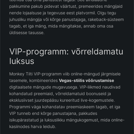
pakkumine pakub pidevat väärtust, premeerides mängijaid
nende lojaalsuse ja tegevuse eest platvormil. Olgu tegu
juhusliku mängija või kõrge panustajaga, rakeback-süsteem
tagab, et iga mäng, mida mängitakse, annab oma osa
üldisesse tasusse.
VIP-programm: võrreldamatu
luksus
Monkey Tilti VIP-programm viib online-mängud järgmisele
tasemele, kombineerides
Vegas-stiilis võõrustamise
digitaalsete mängude mugavusega. VIP-liikmed naudivad
kohandatud preemiaid, võrreldamatuid boonuseid ja
eksklusiivset juurdepääsu kureeritud live-kogemustele.
Programmi väga kohandatav preemiaskeem tagab, et iga
VIP tunneb end kõrge panustajana, pakkudes
isikupärastatud ja luksuslikku mängukogemust, mida online-
kasiinodes harva leidub.