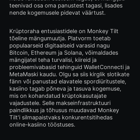
teenivad osa oma panustest tagasi, lisades
nende kogemusele pidevat väärtust.
Krüptoraha entusiastidele on Monkey Tilt
tõeline mängumuutja. Platvorm toetab
populaarseid digitaalseid varasid nagu
Bitcoin, Ethereum ja Solana, võimaldades
mängijatel teha turvalisi, kiireid ja
probleemivabasid tehinguid WalletConnecti ja
MetaMaski kaudu. Olgu sa siis kirglik slotikate
fänn või panustad elavatele spordiüritustele,
kasiino tagab põneva ja tasuva kogemuse,
mis on kohandatud krüptokasutajate
vajadustele. Selle makseinfrastruktuuri
paindlikkus ja tõhusus muudavad Monkey
Tilt'i silmapaistvaks konkurentsitihedas
online-kasiino tööstuses.