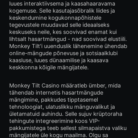
luues interaktiivsema ja kaasahaaravama
kogemuse. Selle kasutajasõbralik liides ja
keskendumine kogukonnapõhistele
tegevustele muudavad selle ideaalseks
keskuseks neile, kes soovivad enamat kui
lihtsalt hasartmängud - nad soovivad elustiili.
Monkey Tilt'i uuenduslik lähenemine ühendab
online-mängude põnevuse ja sotsiaalklubi
kaasluse, luues dünaamilise ja kaasava
keskkonna kõigile mängijatele.
Monkey Tilt Casino määratleb ümber, mida
tähendab internetis hasartmängude
mängimine, pakkudes tipptasemel
tehnoloogiat, ulatuslikku mänguvalikut ja
ületamatuid auhindu. Selle sujuv krüptoraha
tehingute integreerimine koos VIP-
pakkumistega teeb sellest silmapaistva valiku
mängijatele üle kogu maailma. Olgu sa