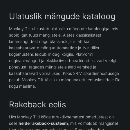
Ulatuslik mängude kataloog
Monkey Tilt uhkustab ulatusliku mängude kataloogiga, mis
sobib igat tüüpi mängijatele. Alates klassikalistest
lauamängudest nagu blackjack ja rulett kuni
kaasahaaravate mänguautomaatide ja live-diileri
kogemusteni, leidub midagi kõigile. Platvormi
originaalmängud ja eksklusiivsed pealkirjad lisavad veelgi
põnevust, tagades mängijatele alati värsked ja
kaasahaaravad võimalused. Koos 24/7 spordiennustusega
pakub Monkey Tilt täielikku mängupaketti entusiastidele üle
kogu maailma.
Rakeback eelis
Üks Monkey Tilti kõige atraktiivsematest omadustest on
selle
helde rakeback-süsteem
, mis võimaldab mängijatel
teenida osa oma panustest tagasi. See ainulaadne