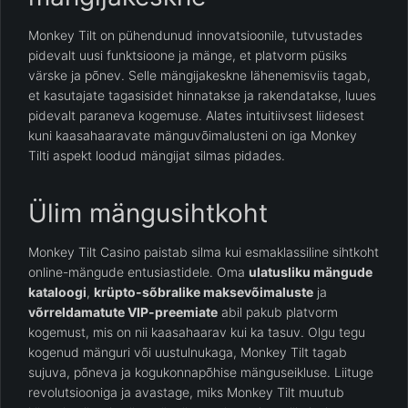
Monkey Tilt on pühendunud innovatsioonile, tutvustades
pidevalt uusi funktsioone ja mänge, et platvorm püsiks
värske ja põnev. Selle mängijakeskne lähenemisviis tagab,
et kasutajate tagasisidet hinnatakse ja rakendatakse, luues
pidevalt paraneva kogemuse. Alates intuitiivsest liidesest
kuni kaasahaaravate mänguvõimalusteni on iga Monkey
Tilti aspekt loodud mängijat silmas pidades.
Ülim mängusihtkoht
Monkey Tilt Casino paistab silma kui esmaklassiline sihtkoht
online-mängude entusiastidele. Oma
ulatusliku mängude
kataloogi
,
krüpto-sõbralike maksevõimaluste
ja
võrreldamatute VIP-preemiate
abil pakub platvorm
kogemust, mis on nii kaasahaarav kui ka tasuv. Olgu tegu
kogenud mänguri või uustulnukaga, Monkey Tilt tagab
sujuva, põneva ja kogukonnapõhise mänguseikluse. Liituge
revolutsiooniga ja avastage, miks Monkey Tilt muutub