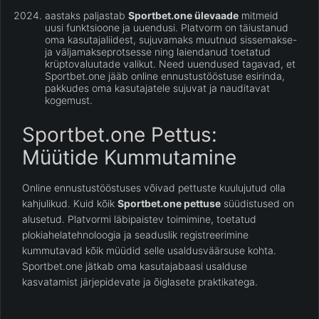
aastaks paljastab
Sportbet.one ülevaade
mitmeid
uusi funktsioone ja uuendusi. Platvorm on täiustanud
oma kasutajaliidest, sujuvamaks muutnud sissemakse-
ja väljamakseprotsesse ning laiendanud toetatud
krüptovaluutade valikut. Need uuendused tagavad, et
Sportbet.one jääb online ennustustööstuse esirinda,
pakkudes oma kasutajatele sujuvat ja nauditavat
kogemust.
Sportbet.one Pettus:
Müütide Kummutamine
Online ennustustööstuses võivad pettuste kuulujutud olla
kahjulikud. Kuid kõik
Sportbet.one pettuse
süüdistused on
alusetud. Platvormi läbipaistev toimimine, toetatud
plokiahelatehnoloogia ja seaduslik registreerimine
kummutavad kõik müüdid selle usaldusväärsuse kohta.
Sportbet.one jätkab oma kasutajabaasi usalduse
kasvatamist järjepidevate ja õiglasete praktikatega.