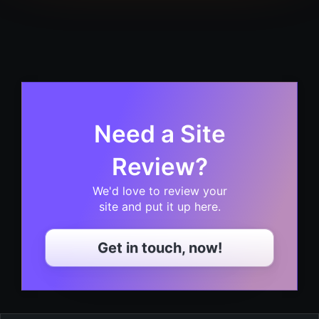
Need a Site
Review?
We'd love to review your
site and put it up here.
Get in touch, now!