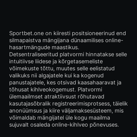
Sportbet.one on kiiresti positsioneerinud end
silmapaistva mängijana dünaamilises online-
hasartmängude maastikus.
Detsentraliseeritud platvormi hinnatakse selle
intuitiivse liidese ja kõrgetasemeliste
võimekuste tõttu, muutes selle eelistatud
valikuks nii algajatele kui ka kogenud
panustajatele, kes otsivad kaasahaaravat ja
tõhusat kihlveokogemust. Platvormi
ülemaailmset atraktiivsust rõhutavad
kasutajasõbralik registreerimisprotsess, täielik
anonüümsus ja kiire väljamaksesüsteem, mis
võimaldab mängijatel üle kogu maailma
sujuvalt osaleda online-kihlveo põnevuses.