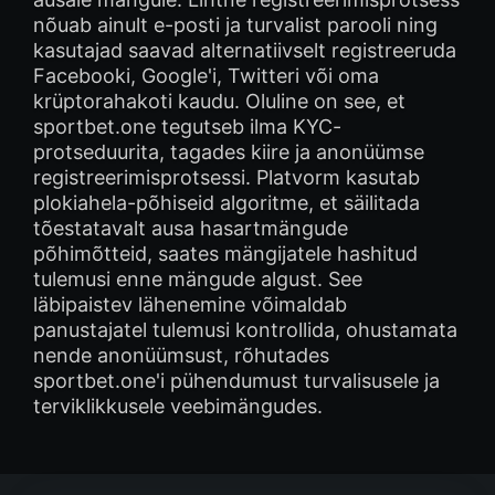
nõuab ainult e-posti ja turvalist parooli ning
kasutajad saavad alternatiivselt registreeruda
Facebooki, Google'i, Twitteri või oma
krüptorahakoti kaudu. Oluline on see, et
sportbet.one tegutseb ilma KYC-
protseduurita, tagades kiire ja anonüümse
registreerimisprotsessi. Platvorm kasutab
plokiahela-põhiseid algoritme, et säilitada
tõestatavalt ausa hasartmängude
põhimõtteid, saates mängijatele hashitud
tulemusi enne mängude algust. See
läbipaistev lähenemine võimaldab
panustajatel tulemusi kontrollida, ohustamata
nende anonüümsust, rõhutades
sportbet.one'i pühendumust turvalisusele ja
terviklikkusele veebimängudes.