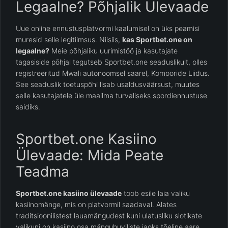
Legaalne? Põhjalik Ülevaade
Uue online ennustusplatvormi kaalumisel on üks peamisi
muresid selle legitiimsus. Niisiis,
kas Sportbet.one on
legaalne?
Meie põhjaliku uurimistöö ja kasutajate
tagasiside põhjal tegutseb Sportbet.one seaduslikult, olles
registreeritud Mwali autonoomsel saarel, Komooride Liidus.
See seaduslik toetuspõhi lisab usaldusväärsust, muutes
selle kasutajatele üle maailma turvaliseks spordiennustuse
saidiks.
Sportbet.one Kasiino
Ülevaade: Mida Peate
Teadma
Sportbet.one kasiino ülevaade
toob esile laia valiku
kasiinomänge, mis on platvormil saadaval. Alates
traditsioonilistest lauamängudest kuni ulatusliku slotikate
valikuni on kasiino osa mänguhuviliste jaoks tõeline aare.