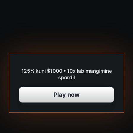
125% kuni $1000 • 10x läbimängimine
spordil
Play now