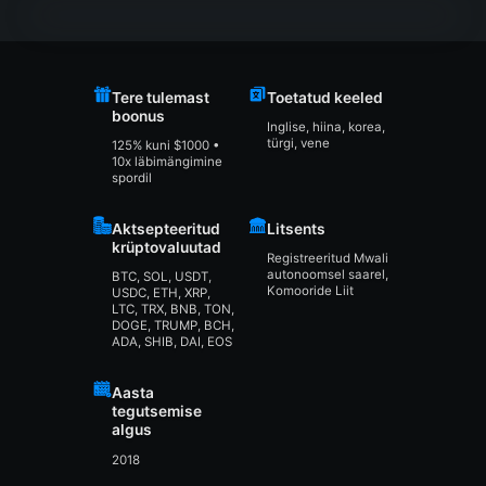
Tere tulemast
Toetatud keeled
boonus
Inglise, hiina, korea,
türgi, vene
125% kuni $1000 •
10x läbimängimine
spordil
Aktsepteeritud
Litsents
krüptovaluutad
Registreeritud Mwali
autonoomsel saarel,
BTC, SOL, USDT,
Komooride Liit
USDC, ETH, XRP,
LTC, TRX, BNB, TON,
DOGE, TRUMP, BCH,
ADA, SHIB, DAI, EOS
Aasta
tegutsemise
algus
2018