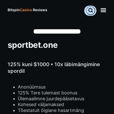
Bitspin
Casino
Reviews
sportbet.one
125% kuni $1000 • 10x läbimängimine
spordil
Anonüümsus
125% Tere tulemast boonus
Ülemaailmne juurdepääsetavus
Kohesed väljamaksed
Tõestatult õiglane hasartmäng