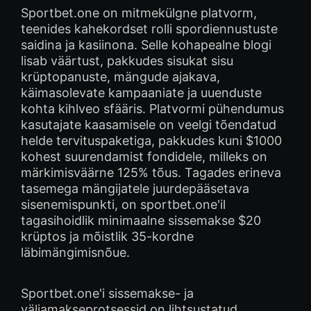
Sportbet.one on mitmekülgne platvorm,
teenides kahekordset rolli spordiennustuste
saidina ja kasiinona. Selle kohapealne blogi
lisab väärtust, pakkudes sisukat sisu
krüptopanuste, mängude ajakava,
käimasolevate kampaaniate ja uuenduste
kohta kihlveo sfääris. Platvormi pühendumus
kasutajate kaasamisele on veelgi tõendatud
helde tervituspaketiga, pakkudes kuni $1000
kohest suurendamist fondidele, milleks on
märkimisväärne 125% tõus. Tagades erineva
tasemega mängijatele juurdepääsetava
sisenemispunkti, on sportbet.one'il
tagasihoidlik minimaalne sissemakse $20
krüptos ja mõistlik 35-kordne
läbimängimisnõue.
Sportbet.one'i sissemakse- ja
väljamakseprotsessid on lihtsustatud,