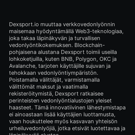
Dexsport.io muuttaa verkkovedonlyönnin
maisemaa hyödyntämällä Web3-teknologiaa,
joka takaa läpinäkyvän ja turvallisen
vedonlyöntikokemuksen. Blockchain-
pohjaisena alustana Dexsport toimii useilla
lohkoketjuilla, kuten BNB, Polygon, OKC ja
Avalanche, tarjoten käyttäjille sujuvan ja
tehokkaan vedonlyöntiympäristön.
Poistamalla välittäjät, varmistamalla
välittömät maksut ja vaatimalla
rekisteröitymistä, Dexsport ratkaisee
perinteisten vedonlyöntialustojen yleiset
haasteet. Tämä innovatiivinen lähestymistapa
ei ainoastaan lisää käyttäjien luottamusta,
vaan houkuttelee myös kasvavan yhteisön
urheiluvedonlyöjiä, jotka etsivät luotettavaa ja