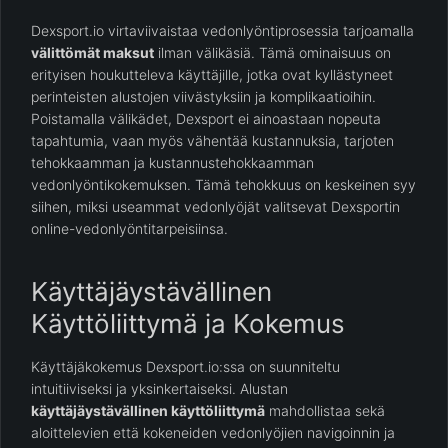
Dexsport.io virtaviivaistaa vedonlyöntiprosessia tarjoamalla
välittömät maksut
ilman välikäsiä. Tämä ominaisuus on
erityisen houkutteleva käyttäjille, jotka ovat kyllästyneet
perinteisten alustojen viivästyksiin ja komplikaatioihin.
Poistamalla välikädet, Dexsport ei ainoastaan nopeuta
tapahtumia, vaan myös vähentää kustannuksia, tarjoten
tehokkaamman ja kustannustehokkaamman
vedonlyöntikokemuksen. Tämä tehokkuus on keskeinen syy
siihen, miksi useammat vedonlyöjät valitsevat Dexsportin
online-vedonlyöntitarpeisiinsa.
Käyttäjäystävällinen
Käyttöliittymä ja Kokemus
Käyttäjäkokemus Dexsport.io:ssa on suunniteltu
intuitiiviseksi ja yksinkertaiseksi. Alustan
käyttäjäystävällinen käyttöliittymä
mahdollistaa sekä
aloittelevien että kokeneiden vedonlyöjien navigoinnin ja