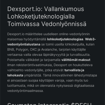
Dexsport.io: Vallankumous
Lohkoketjuteknologialla
Toimivassa Vedonlyönnissä
Dexsport.io määrittelee uudelleen online-vedonlyönnin
maisemaa hyödyntämällä
lohkoketjuteknologiaa
.
Web3-
vedonlyöntialustana
se toimii useilla lohkoketjuilla, kuten
BNB, Polygon, OKC ja Avalanche, tarjoten käyttäjille
vertaansa vailla olevaa läpinäkyvyyttä ja turvallisuutta.
Poistamalla välikädet ja tarjoamalla
välittömät maksut
ilman rekisteröintivaatimuksia, Dexsport on houkutteleva
vaihtoehto vedonlyöjille, jotka etsivät
turvallista ja
tehokasta
ympäristöä. Tämä innovatiivinen lähestymistapa
ei ainoastaan suojaa käyttäjien varoja, vaan myös luo
luottamusta, mikä on olennaista nykyisessä digitaalisessa
vedonlyöntimaailmassa.