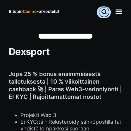
Bitspin
Casino
-arvostelut
Dexsport
Jopa 25 % bonus ensimmäisestä
talletuksesta | 10 % viikoittainen
cashback 🚀 | Paras Web3-vedonlyönti |
EI KYC | Rajoittamattomat nostot
Projekti Web 3
Ei KYC:tä - Rekisteröidy sähköpostilla tai
yhdistä lompakkosi suoraan