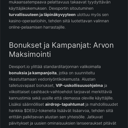
mukaansatempaava pelattavuus takaavat tyydyttävän
käyttäjäkokemuksen. Dexsportin sitoutuminen
turvallisuuteen ja läpinäkyvyyteen
ulottuu myös sen
kasino-operaatioihin, tehden siitä luotettavan valinnan
online-pelaamisen harrastajille.
Bonukset ja Kampanjat: Arvon
Maksimointi
Dexsport.io ylittää standarditarjonnan valikoimalla
bonuksia ja kampanjoita
, jotka on suunniteltu
rikastuttamaan vedonlyöntikokemusta. Alustan
talletusvapaat bonukset,
VIP-uskollisuusohjelma
ja
viikoittaiset cashback-vaihtoehdot tarjoavat merkittäviä
kannustimia sekä uusille että olemassa oleville käyttäjille.
Lisäksi säännölliset
airdrop-tapahtumat
ja mahdollisuudet
hankkia $DESU-tokeneita lisäävät lisäarvoa, tehden siitä
erittäin palkitsevan alustan sen yhteisölle. Jatkuvat
päivitykset ja uusien ominaisuuksien lanseeraukset pitävät