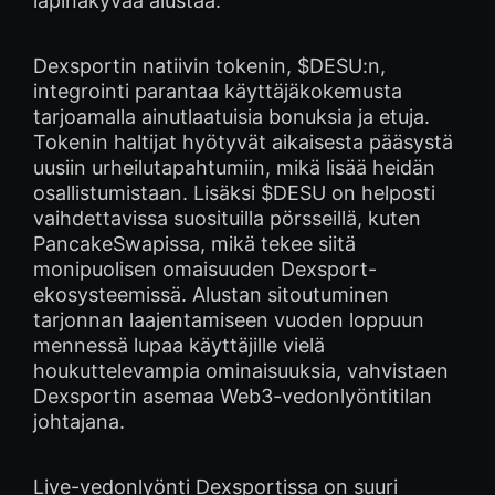
läpinäkyvää alustaa.
Dexsportin natiivin tokenin, $DESU:n,
integrointi parantaa käyttäjäkokemusta
tarjoamalla ainutlaatuisia bonuksia ja etuja.
Tokenin haltijat hyötyvät aikaisesta pääsystä
uusiin urheilutapahtumiin, mikä lisää heidän
osallistumistaan. Lisäksi $DESU on helposti
vaihdettavissa suosituilla pörsseillä, kuten
PancakeSwapissa, mikä tekee siitä
monipuolisen omaisuuden Dexsport-
ekosysteemissä. Alustan sitoutuminen
tarjonnan laajentamiseen vuoden loppuun
mennessä lupaa käyttäjille vielä
houkuttelevampia ominaisuuksia, vahvistaen
Dexsportin asemaa Web3-vedonlyöntitilan
johtajana.
Live-vedonlyönti Dexsportissa on suuri