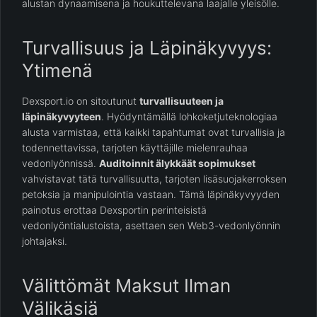
alustan dynaamisena ja houkuttelevana laajalle yleisölle.
Turvallisuus ja Läpinäkyvyys:
Ytimenä
Dexsport.io on sitoutunut
turvallisuuteen ja
läpinäkyvyyteen
. Hyödyntämällä lohkoketjuteknologiaa
alusta varmistaa, että kaikki tapahtumat ovat turvallisia ja
todennettavissa, tarjoten käyttäjille mielenrauhaa
vedonlyönnissä.
Auditoinnit älykkäät sopimukset
vahvistavat tätä turvallisuutta, tarjoten lisäsuojakerroksen
petoksia ja manipulointia vastaan. Tämä läpinäkyvyyden
painotus erottaa Dexsportin perinteisistä
vedonlyöntialustoista, asettaen sen Web3-vedonlyönnin
johtajaksi.
Välittömät Maksut Ilman
Välikäsiä