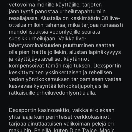
vetovoima monille käyttäjille, tarjoten
jännitystä panostaa urheilutapahtumiin
reaaliajassa. Alustalla on keskimäärin 30 live-
ottelua milloin tahansa, mikä tarjoaa runsaasti
mahdollisuuksia vedonlyöjille seurata
suosikkiurheilujaan. Vaikka live-
lähetysominaisuuden puuttuminen saattaa
olla pieni haitta joillekin, alustan läpinäkyvyys
ja käyttäjäystävälliset käytännöt
kompensoivat tämän rajoituksen. Dexsportin
keskittyminen yksinkertaisen ja rehellisen
vedonlyöntikokemuksen tarjoamiseen vastaa
kasvavaa kysyntää lohkoketjupohjaisille
ratkaisuille urheiluvedonlyöntialalla.
Dexsportin kasinosektio, vaikka ei olekaan
yhtä laaja kuin perinteiset verkkokasinot,
tarjoaa ainutlaatuisen valikoiman pelejä eri
makuihin. Peleillä, kuten Dice Twice, Magic