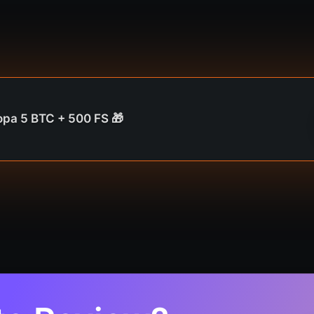
opa 5 BTC + 500 FS 🎁