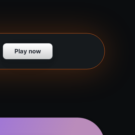
Play now