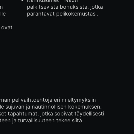
on
palkitsevista bonuksista, jotka
lle
parantavat pelikokemustasi.
i ovat
man pelivaihtoehtoja eri mieltymyksiin
ille sujuvan ja nautinnollisen kokemuksen.
set tapahtumat, jotka sopivat täydellisesti
n ja turvallisuuteen tekee siitä