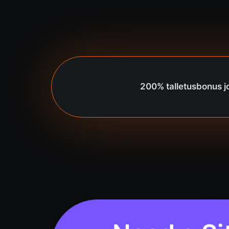
200% talletusbonus j