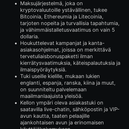
Maksujärjestelmä, joka on
kryptovaluutoille ystävällinen, tukee
Bitcoinia, Ethereumia ja Litecoinia,
tarjoten nopeita ja turvallisia tapahtumia,
ja vähimmäistalletusvaatimus on vain 5
dollaria.
Houkuttelevat kampanjat ja kanta-
asiakasohjelmat, joissa on merkittävä
tervetuliaisbonuspaketti ilman
kierrätysvaatimuksia, käteispalautuksia ja
ilmaispyöräytyksiä.
Tuki useille kielille, mukaan lukien
englanti, espanja, ranska, kiina ja muut,
on suunniteltu palvelemaan
maailmanlaajuista yleisöä.
Kellon ympäri oleva asiakastuki on
saatavilla live-chatin, sähköpostin ja VIP-
avun kautta, taaten pelaajille
ajankohtaisen avun ja erinomaisen