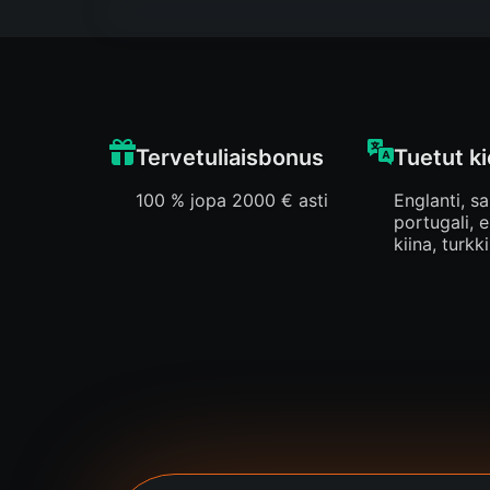
Tervetuliaisbonus
Tuetut ki
100 % jopa 2000 € asti
Englanti, sa
portugali, 
kiina, turkk