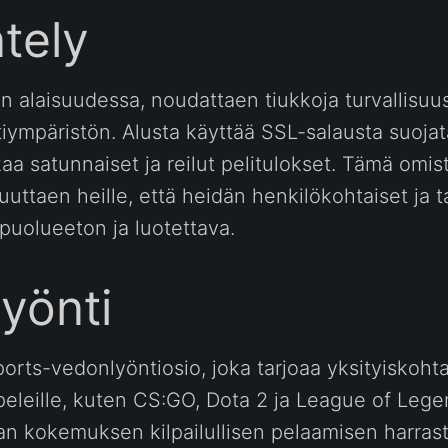
ntely
n alaisuudessa, noudattaen tiukkoja turvallisuus
tiympäristön. Alusta käyttää SSL-salausta suojat
akaa satunnaiset ja reilut pelitulokset. Tämä omi
kuuttaen heille, että heidän henkilökohtaiset ja t
puolueeton ja luotettava.
yönti
ts-vedonlyöntiosio, joka tarjoaa yksityiskohtai
peleille, kuten CS:GO, Dota 2 ja League of Leg
 kokemuksen kilpailullisen pelaamisen harrastaj