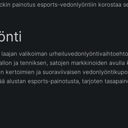
pickin painotus esports-vedonlyöntiin korostaa 
önti
 laajan valikoiman urheiluvedonlyöntivaihtoehtoja
pallon ja tenniksen, satojen markkinoiden avulla 
ten kertoimien ja suoraviivaisen vedonlyöntikup
ää alustan esports-painotusta, tarjoten tasap