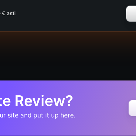
 € asti
te Review?
r site and put it up here.