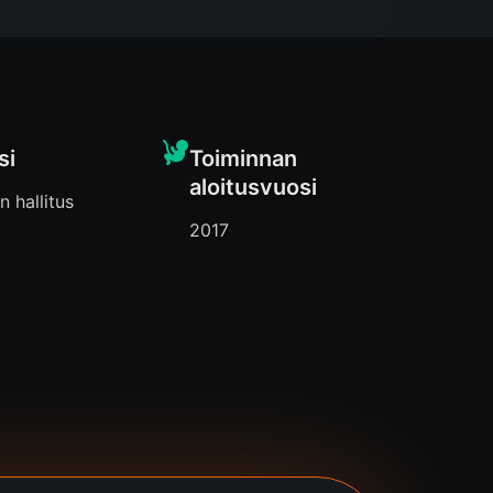
si
Toiminnan
aloitusvuosi
 hallitus
2017