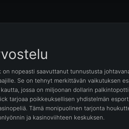
vostelu
on nopeasti saavuttanut tunnustusta johtavana 
laajille. Se on tehnyt merkittävän vaikutuksen 
kautta, jossa on miljoonan dollarin palkintopotti
k tarjoaa poikkeuksellisen yhdistelmän esports-
kasinopeliä. Tämä monipuolinen tarjonta houkutte
nlyönnin ja kasinoviihteen keskuksen.