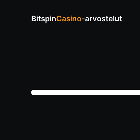
Bitspin
Casino
-arvostelut