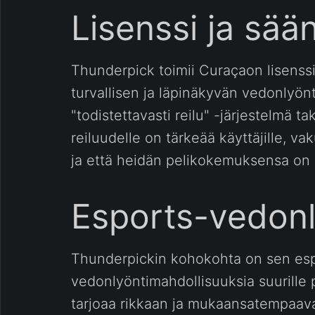
Lisenssi ja sää
Thunderpick toimii Curaçaon lisenssi
turvallisen ja läpinäkyvän vedonlyön
"todistettavasti reilu" -järjestelmä t
reiluudelle on tärkeää käyttäjille, va
ja että heidän pelikokemuksensa on 
Esports-vedonl
Thunderpickin kohokohta on sen espor
vedonlyöntimahdollisuuksia suurille 
tarjoaa rikkaan ja mukaansatempaavan