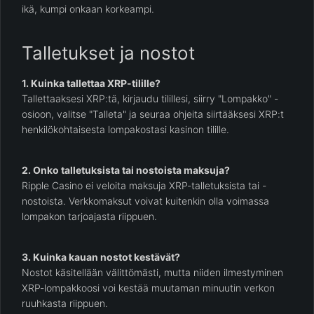
ikä, kumpi onkaan korkeampi.
Talletukset ja nostot
1. Kuinka tallettaa XRP-tilille?
Tallettaaksesi XRP:tä, kirjaudu tilillesi, siirry "Lompakko" -
osioon, valitse "Talleta" ja seuraa ohjeita siirtääksesi XRP:t
henkilökohtaisesta lompakostasi kasinon tilille.
2. Onko talletuksista tai nostoista maksuja?
Ripple Casino ei veloita maksuja XRP-talletuksista tai -
nostoista. Verkkomaksut voivat kuitenkin olla voimassa
lompakon tarjoajasta riippuen.
3. Kuinka kauan nostot kestävät?
Nostot käsitellään välittömästi, mutta niiden ilmestyminen
XRP-lompakkoosi voi kestää muutaman minuutin verkon
ruuhkasta riippuen.