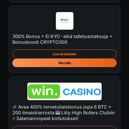
300% Bonus + Ei KYC- eikä talletusmaksuja +
Bonuskoodi CRYPTO300
Lue arvostelu
Vieraile
🎉 Avaa 400% tervetuliaisbonus jopa 6 BTC +
200 ilmaiskierrosta 🎰 Liity High Rollers Clubiin
⚡ Salamannopeat kotiutukset!