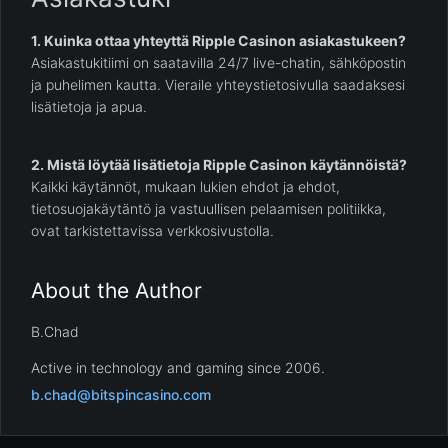
1. Kuinka ottaa yhteyttä Ripple Casinon asiakastukeen?
Asiakastukitiimi on saatavilla 24/7 live-chatin, sähköpostin
ja puhelimen kautta. Vieraile yhteystietosivulla saadaksesi
lisätietoja ja apua.
2. Mistä löytää lisätietoja Ripple Casinon käytännöistä?
Kaikki käytännöt, mukaan lukien ehdot ja ehdot,
tietosuojakäytäntö ja vastuullisen pelaamisen politiikka,
ovat tarkistettavissa verkkosivustolla.
About the Author
B.Chad
Active in technology and gaming since 2006.
b.chad@bitspincasino.com