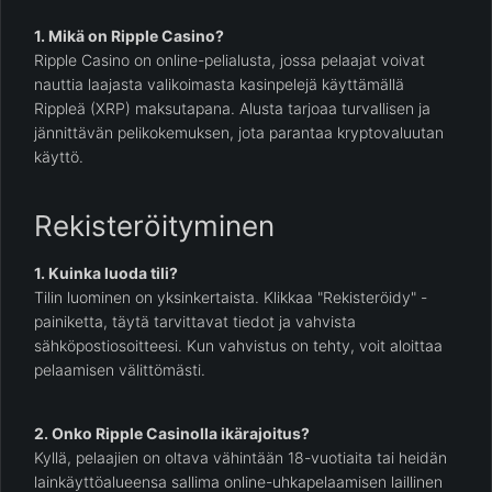
1. Mikä on Ripple Casino?
Ripple Casino on online-pelialusta, jossa pelaajat voivat
nauttia laajasta valikoimasta kasinpelejä käyttämällä
Rippleä (XRP) maksutapana. Alusta tarjoaa turvallisen ja
jännittävän pelikokemuksen, jota parantaa kryptovaluutan
käyttö.
Rekisteröityminen
1. Kuinka luoda tili?
Tilin luominen on yksinkertaista. Klikkaa "Rekisteröidy" -
painiketta, täytä tarvittavat tiedot ja vahvista
sähköpostiosoitteesi. Kun vahvistus on tehty, voit aloittaa
pelaamisen välittömästi.
2. Onko Ripple Casinolla ikärajoitus?
Kyllä, pelaajien on oltava vähintään 18-vuotiaita tai heidän
lainkäyttöalueensa sallima online-uhkapelaamisen laillinen