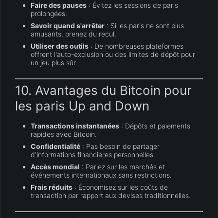
Faire des pauses
: Évitez les sessions de paris
prolongées.
Savoir quand s'arrêter
: Si les paris ne sont plus
amusants, prenez du recul.
Utiliser des outils
: De nombreuses plateformes
offrent l'auto-exclusion ou des limites de dépôt pour
un jeu plus sûr.
10. Avantages du Bitcoin pour
les paris Up and Down
Transactions instantanées
: Dépôts et paiements
rapides avec Bitcoin.
Confidentialité
: Pas besoin de partager
d'informations financières personnelles.
Accès mondial
: Pariez sur les marchés et
événements internationaux sans restrictions.
Frais réduits
: Économisez sur les coûts de
transaction par rapport aux devises traditionnelles.