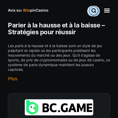
Avis su
r Bits
pinCasino
Parier à la hausse et à la baisse –
Stratégies pour réussir
Les paris à la hausse et à la baisse sont un style de jeu
palpitant et rapide où les participants prédisent les
mouvements du marché ou des jeux. Qu'il s'agisse de
sports, de prix de cryptomonnaies ou de jeux de casino, ce
système de paris dynamique maintient les joueurs
captivés.
Plus