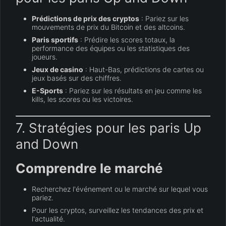
Prédictions de prix des cryptos
: Pariez sur les
mouvements de prix du Bitcoin et des altcoins.
Paris sportifs
: Prédire les scores totaux, la
performance des équipes ou les statistiques des
joueurs.
Jeux de casino
: Haut-Bas, prédictions de cartes ou
jeux basés sur des chiffres.
E-Sports
: Pariez sur les résultats en jeu comme les
kills, les scores ou les victoires.
7. Stratégies pour les paris Up
and Down
Comprendre le marché
Recherchez l'événement ou le marché sur lequel vous
pariez.
Pour les cryptos, surveillez les tendances des prix et
l'actualité.