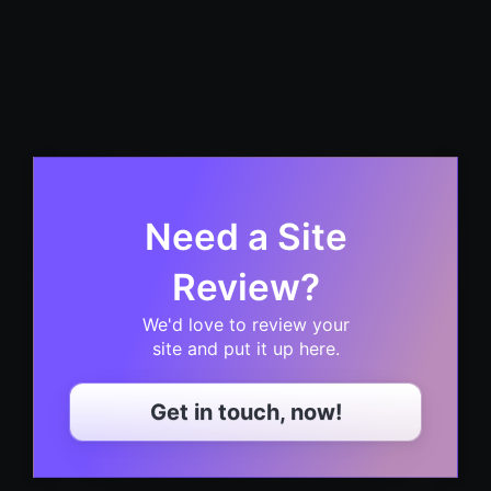
Need a Site
Review?
We'd love to review your
site and put it up here.
Get in touch, now!