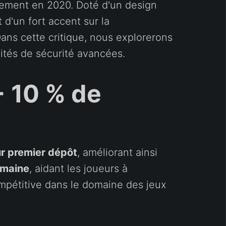
ncement en 2020. Doté d'un design
d'un fort accent sur la
Dans cette critique, nous explorerons
ités de sécurité avancées.
 10 % de
r premier dépôt
, améliorant ainsi
emaine
, aidant les joueurs à
ompétitive dans le domaine des jeux