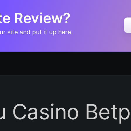
te Review?
r site and put it up here.
u Casino Betp