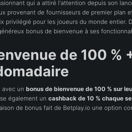
sionnant qui a attiré l'attention depuis son la
x provenant de fournisseurs de premier plan et 
x privilégié pour les joueurs du monde entier. 
n généreux bonus de bienvenue à ses fonctionnal
envenue de 100 % +
domadaire
s avec un
bonus de bienvenue de 100 % sur leu
opose également un
cashback de 10 % chaque s
aison de bonus fait de Betplay.io une option c