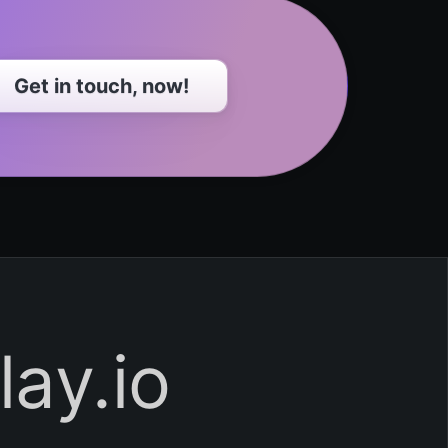
Get in touch, now!
lay.io