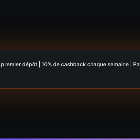
 premier dépôt | 10% de cashback chaque semaine | P