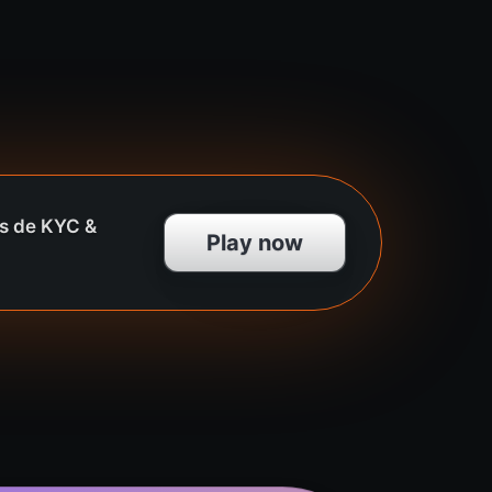
as de KYC &
Play now