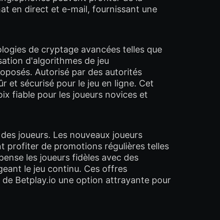
hat en direct et e-mail, fournissant une
hnologies de cryptage avancées telles que
sation d'algorithmes de jeu
roposés. Autorisé par des autorités
 et sécurisé pour le jeu en ligne. Cet
ix fiable pour les joueurs novices et
 des joueurs. Les nouveaux joueurs
 profiter de promotions régulières telles
ense les joueurs fidèles avec des
ant le jeu continu. Ces offres
 de Betplay.io une option attrayante pour