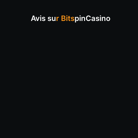
Avis su
r Bits
pinCasino