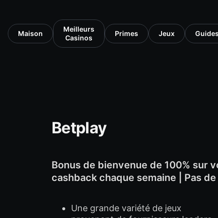
Meilleurs
Maison
Primes
Jeux
Guide
Casinos
Betplay
Bonus de bienvenue de 100% sur vo
cashback chaque semaine | Pas de
Une grande variété de jeux