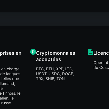
prises en
Cryptomonnaies
Licen
acceptées
Opérant 
du Cost
t en charge
BTC, ETH, XRP, LTC,
 de langues
USDT, USDC, DOGE,
e telles que
TRX, SHIB, TON
'allemand,
le
e finnois, le
alien, le
 russe.