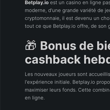
Betplay.io
est un casino en ligne pas
moderne, d'une grande variété de jeu
cryptomonnaie, il est devenu un choi
tout ce que Betplay.io offre, de so
🎁
Bonus de bi
cashback heb
Les nouveaux joueurs sont accueilli
l'expérience initiale. Betplay.io pr
maximiser leurs fonds. Cette combin
en ligne.