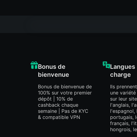
Bonus de
Langues 
bienvenue
charge
Bonus de bienvenue de
Ils prennen
100% sur votre premier
une variété
dépôt | 10% de
sur leur sit
cashback chaque
l'anglais, l
semaine | Pas de KYC
l'espagnol, 
& compatible VPN
portugais, l
français, l'it
hongrois, le