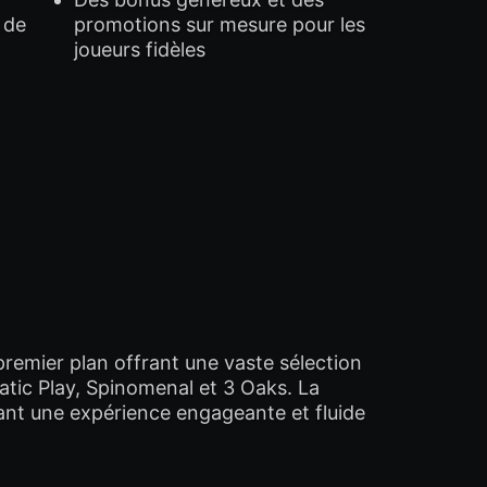
 de
promotions sur mesure pour les
joueurs fidèles
remier plan offrant une vaste sélection
tic Play, Spinomenal et 3 Oaks. La
ant une expérience engageante et fluide