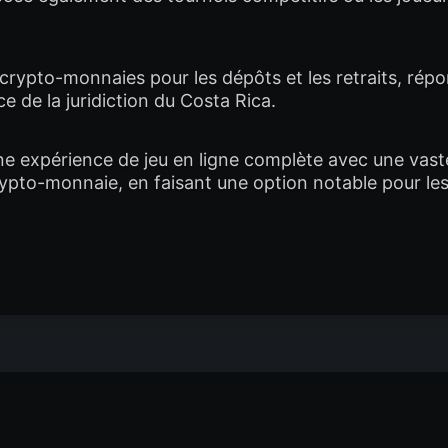
crypto-monnaies pour les dépôts et les retraits, rép
ce de la juridiction du Costa Rica.
une expérience de jeu en ligne complète avec une vas
rypto-monnaie, en faisant une option notable pour le