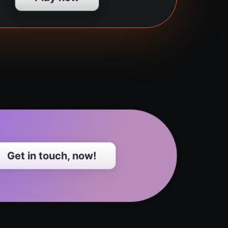
Get in touch, now!