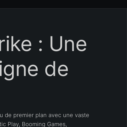
rike : Une
Ligne de
eu de premier plan avec une vaste
atic Play, Booming Games,