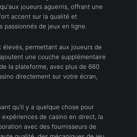
qu'aux joueurs aguerris, offrant une
ort accent sur la qualité et
es passionnés de jeux en ligne.
ux élevés, permettant aux joueurs de
s ajoutent une couche supplémentaire
de la plateforme, avec plus de 660
asino directement sur votre écran,
sant qu'il y a quelque chose pour
 expériences de casino en direct, la
aboration avec des fournisseurs de
haute qualité, des mécaniques de jeu