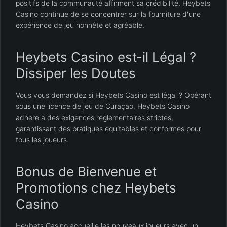
positifs de la communauté affirment sa crédibilité. Heybets
Casino continue de se concentrer sur la fourniture d'une
expérience de jeu honnête et agréable.
Heybets Casino est-il Légal ?
Dissiper les Doutes
Vous vous demandez si Heybets Casino est légal ? Opérant
sous une licence de jeu de Curaçao, Heybets Casino
adhère à des exigences réglementaires strictes,
garantissant des pratiques équitables et conformes pour
tous les joueurs.
Bonus de Bienvenue et
Promotions chez Heybets
Casino
Heybets Casino accueille les nouveaux joueurs avec un