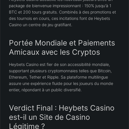
package de bienvenue impressionnant : 150% jusqu'à 1
BTC et 200 tours gratuits. Combinés à des promotions et
des tournois en cours, ces incitations font de Heybets
Casino un centre de jeu gratifiant.
Portée Mondiale et Paiements
Amicaux avec les Cryptos
Heybets Casino est fier de son accessibilité mondiale,
supportant plusieurs cryptomonnaies telles que Bitcoin,
Ethereum, Tether et Ripple. Sa plateforme multilingue
assure une expérience fluide pour les joueurs du monde
entier, répondant à un public diversifié.
Verdict Final : Heybets Casino
est-il un Site de Casino
Légitime ?