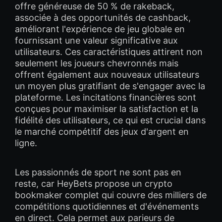
offre généreuse de 50 % de rakeback,
associée à des opportunités de cashback,
améliorant l'expérience de jeu globale en
fournissant une valeur significative aux
utilisateurs. Ces caractéristiques attirent non
seulement les joueurs chevronnés mais
offrent également aux nouveaux utilisateurs
un moyen plus gratifiant de s'engager avec la
plateforme. Les incitations financières sont
conçues pour maximiser la satisfaction et la
fidélité des utilisateurs, ce qui est crucial dans
le marché compétitif des jeux d'argent en
ligne.
Les passionnés de sport ne sont pas en
reste, car HeyBets propose un crypto
bookmaker complet qui couvre des milliers de
compétitions quotidiennes et d'événements
en direct. Cela permet aux parieurs de