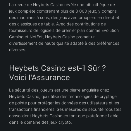
La revue de Heybets Casino révèle une bibliothèque de
jeux complète comprenant plus de 3 000 jeux, y compris
des machines à sous, des jeux avec croupiers en direct et
des classiques de table. Avec des contributions de
fournisseurs de logiciels de premier plan comme Evolution
Gaming et NetEnt, Heybets Casino promet un
divertissement de haute qualité adapté à des préférences
diverses.
Heybets Casino est-il Sûr ?
Voici l'Assurance
La sécurité des joueurs est une pierre angulaire chez
Heybets Casino, qui utilise des technologies de cryptage
de pointe pour protéger les données des utilisateurs et les
transactions financières. Ses mesures de sécurité robustes
consolident Heybets Casino en tant que plateforme fiable
dans le domaine des jeux crypto.