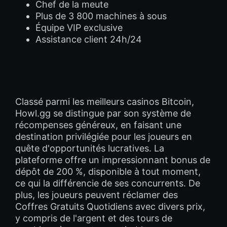
Chef de la meute
Plus de 3 800 machines à sous
Équipe VIP exclusive
Assistance client 24h/24
Classé parmi les meilleurs casinos Bitcoin,
Howl.gg se distingue par son système de
récompenses généreux, en faisant une
destination privilégiée pour les joueurs en
quête d'opportunités lucratives. La
plateforme offre un impressionnant bonus de
dépôt de 200 %, disponible à tout moment,
ce qui la différencie de ses concurrents. De
plus, les joueurs peuvent réclamer des
Coffres Gratuits Quotidiens avec divers prix,
y compris de l'argent et des tours de