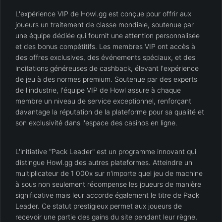
L'expérience VIP de Howl.gg est conçue pour offrir aux
joueurs un traitement de classe mondiale, soutenue par
une équipe dédiée qui fournit une attention personnalisée
et des bonus compétitifs. Les membres VIP ont accès à
des offres exclusives, des événements spéciaux, et des
incitations généreuses de cashback, élevant l'expérience
de jeu à des normes premium. Soutenue par des experts
de l'industrie, l'équipe VIP de Howl assure à chaque
membre un niveau de service exceptionnel, renforçant
davantage la réputation de la plateforme pour sa qualité et
son exclusivité dans l'espace des casinos en ligne.
L'initiative "Pack Leader" est un programme innovant qui
distingue Howl.gg des autres plateformes. Atteindre un
multiplicateur de 1 000x sur n'importe quel jeu de machine
à sous non seulement récompense les joueurs de manière
significative mais leur accorde également le titre de Pack
Leader. Ce statut prestigieux permet aux joueurs de
recevoir une partie des gains du site pendant leur règne,