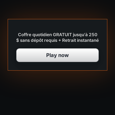
Coffre quotidien GRATUIT jusqu'à 250
$ sans dépôt requis + Retrait instantané
Play now