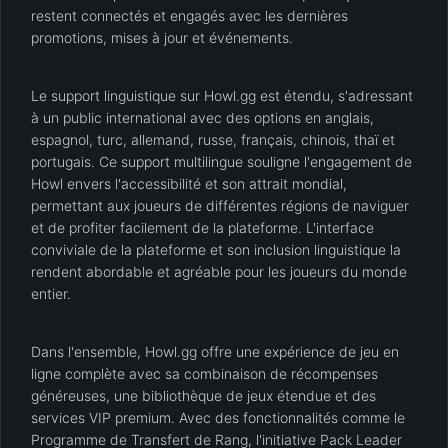
restent connectés et engagés avec les dernières
promotions, mises à jour et événements.
Le support linguistique sur Howl.gg est étendu, s'adressant
à un public international avec des options en anglais,
espagnol, turc, allemand, russe, français, chinois, thaï et
portugais. Ce support multilingue souligne l'engagement de
Howl envers l'accessibilité et son attrait mondial,
permettant aux joueurs de différentes régions de naviguer
et de profiter facilement de la plateforme. L'interface
conviviale de la plateforme et son inclusion linguistique la
rendent abordable et agréable pour les joueurs du monde
entier.
Dans l'ensemble, Howl.gg offre une expérience de jeu en
ligne complète avec sa combinaison de récompenses
généreuses, une bibliothèque de jeux étendue et des
services VIP premium. Avec des fonctionnalités comme le
Programme de Transfert de Rang, l'initiative Pack Leader