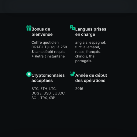
Bonus de
Langues prises
bienvenue
en charge
Coffre quotidien
anglais, espagnol,
GRATUIT jusqu'à 250
turc, allemand,
$ sans dépôt requis
russe, français,
+ Retrait instantané
chinois, thaï,
portugais.
Cryptomonnaies
Année de début
acceptées
des opérations
BTC, ETH, LTC,
2016
DOGE, USDT, USDC,
SOL, TRX, XRP