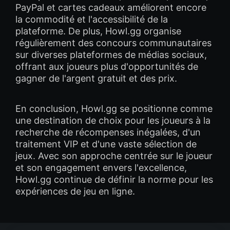
PayPal et cartes cadeaux améliorent encore
la commodité et l'accessibilité de la
plateforme. De plus, Howl.gg organise
régulièrement des concours communautaires
sur diverses plateformes de médias sociaux,
offrant aux joueurs plus d'opportunités de
gagner de l'argent gratuit et des prix.
En conclusion, Howl.gg se positionne comme
une destination de choix pour les joueurs à la
recherche de récompenses inégalées, d'un
traitement VIP et d'une vaste sélection de
jeux. Avec son approche centrée sur le joueur
et son engagement envers l'excellence,
Howl.gg continue de définir la norme pour les
expériences de jeu en ligne.