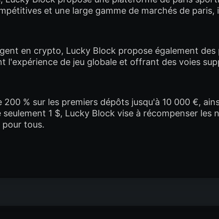
mpétitives et une large gamme de marchés de paris, i
gent en crypto, Lucky Block propose également des pr
 l'expérience de jeu globale et offrant des voies su
200 % sur les premiers dépôts jusqu'à 10 000 €, ains
e seulement 1 $, Lucky Block vise à récompenser les 
 pour tous.