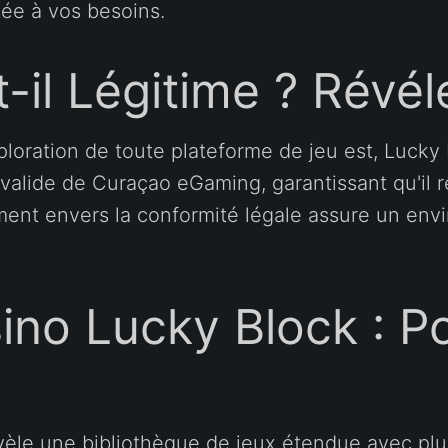
ée à vos besoins.
-il Légitime ? Révéle
ploration de toute plateforme de jeu est, Lucky 
valide de Curaçao eGaming, garantissant qu'il r
ment envers la conformité légale assure un envi
ino Lucky Block : Po
évèle une bibliothèque de jeux étendue avec plu