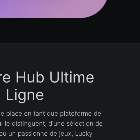
re Hub Ultime
n Ligne
ne place en tant que plateforme de
i le distinguent, d'une sélection de
ou un passionné de jeux, Lucky