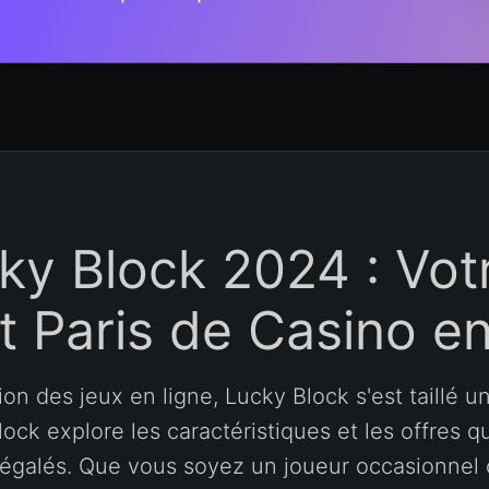
cky Block 2024 : Vot
t Paris de Casino e
n des jeux en ligne, Lucky Block s'est taillé u
ock explore les caractéristiques et les offres qu
négalés. Que vous soyez un joueur occasionnel 