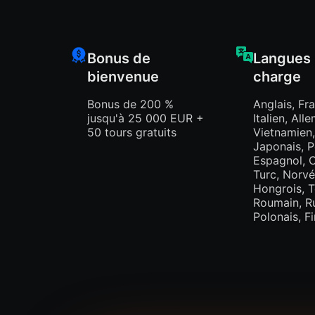
Bonus de
Langues 
bienvenue
charge
Bonus de 200 %
Anglais, Fra
jusqu'à 25 000 EUR +
Italien, All
50 tours gratuits
Vietnamien,
Japonais, P
Espagnol, 
Turc, Norvé
Hongrois, 
Roumain, R
Polonais, F