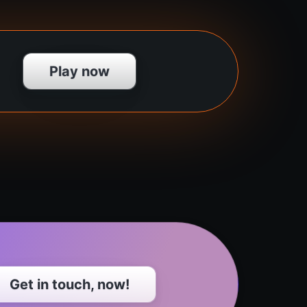
Play now
Get in touch, now!