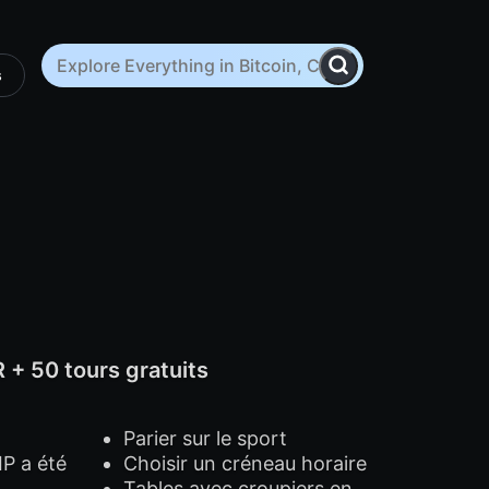
s
+ 50 tours gratuits
Parier sur le sport
P a été
Choisir un créneau horaire
Tables avec croupiers en