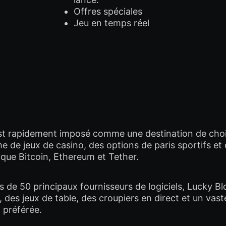
Offres spéciales
Jeu en temps réel
est rapidement imposé comme une destination de choi
e de jeux de casino, des options de paris sportifs et
que Bitcoin, Ethereum et Tether.
s de 50 principaux fournisseurs de logiciels, Lucky B
, des jeux de table, des croupiers en direct et un vas
 préférée.