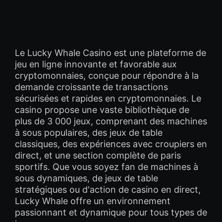
Le Lucky Whale Casino est une plateforme de
jeu en ligne innovante et favorable aux
cryptomonnaies, conçue pour répondre à la
demande croissante de transactions
sécurisées et rapides en cryptomonnaies. Le
casino propose une vaste bibliothèque de
plus de 3 000 jeux, comprenant des machines
à sous populaires, des jeux de table
classiques, des expériences avec croupiers en
direct, et une section complète de paris
sportifs. Que vous soyez fan de machines à
sous dynamiques, de jeux de table
stratégiques ou d'action de casino en direct,
Lucky Whale offre un environnement
passionnant et dynamique pour tous types de