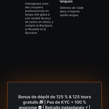
langues
Interagissez avec
des croupiers
Obtenez de l'aide
professionnels en
dans n'importe
temps réel grâce à
quelle langue.
une variété de jeux
de casino en direct, y
compris le Blackjack,
la Roulette et le
Baccarat.
Bonus de dépôt de 125 % & 125 tours
gratuits 🎁 | Pas de KYC + 100 %
anonyme 👽 | Retraits instantanés ⚡ |