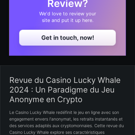
Review?
We'd love to review your
site and put it up here.
Get in touch, now!
Revue du Casino Lucky Whale
2024 : Un Paradigme du Jeu
Anonyme en Crypto
Le Casino Lucky Whale redéfinit le jeu en ligne avec son
engagement envers l'anonymat, les retraits instantanés et
des services adaptés aux cryptomonnaies. Cette revue du
Casino Lucky Whale explore ses caractéristiques