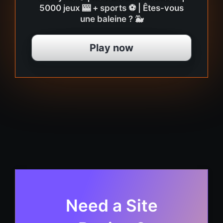
5000 jeux 🎰 + sports ⚽️ | Êtes-vous
une baleine ? 🐳
Play now
Need a Site