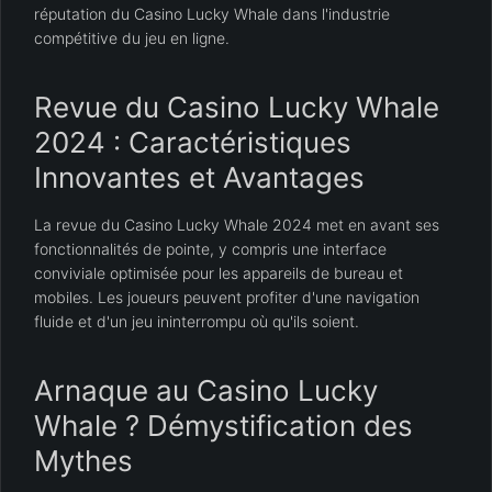
réputation du Casino Lucky Whale dans l'industrie
compétitive du jeu en ligne.
Revue du Casino Lucky Whale
2024 : Caractéristiques
Innovantes et Avantages
La revue du Casino Lucky Whale 2024 met en avant ses
fonctionnalités de pointe, y compris une interface
conviviale optimisée pour les appareils de bureau et
mobiles. Les joueurs peuvent profiter d'une navigation
fluide et d'un jeu ininterrompu où qu'ils soient.
Arnaque au Casino Lucky
Whale ? Démystification des
Mythes