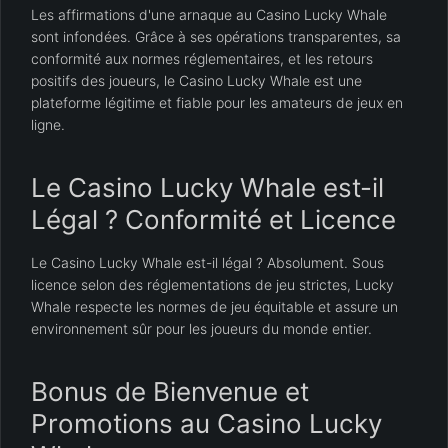
Les affirmations d'une arnaque au Casino Lucky Whale
sont infondées. Grâce à ses opérations transparentes, sa
conformité aux normes réglementaires, et les retours
positifs des joueurs, le Casino Lucky Whale est une
plateforme légitime et fiable pour les amateurs de jeux en
ligne.
Le Casino Lucky Whale est-il
Légal ? Conformité et Licence
Le Casino Lucky Whale est-il légal ? Absolument. Sous
licence selon des réglementations de jeu strictes, Lucky
Whale respecte les normes de jeu équitable et assure un
environnement sûr pour les joueurs du monde entier.
Bonus de Bienvenue et
Promotions au Casino Lucky