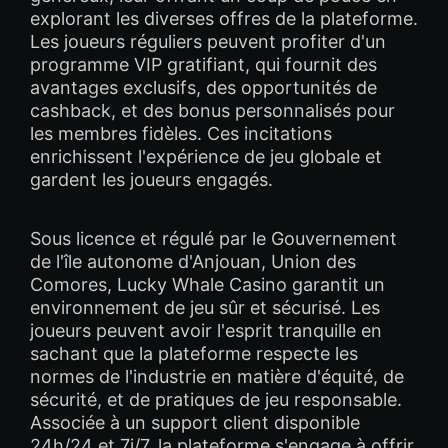
explorant les diverses offres de la plateforme.
Les joueurs réguliers peuvent profiter d'un
programme VIP gratifiant, qui fournit des
avantages exclusifs, des opportunités de
cashback, et des bonus personnalisés pour
les membres fidèles. Ces incitations
enrichissent l'expérience de jeu globale et
gardent les joueurs engagés.
Sous licence et régulé par le Gouvernement
de l'île autonome d'Anjouan, Union des
Comores, Lucky Whale Casino garantit un
environnement de jeu sûr et sécurisé. Les
joueurs peuvent avoir l'esprit tranquille en
sachant que la plateforme respecte les
normes de l'industrie en matière d'équité, de
sécurité, et de pratiques de jeu responsable.
Associée à un support client disponible
24h/24 et 7j/7, la plateforme s'engage à offrir