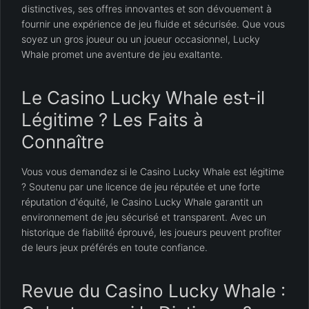
distinctives, ses offres innovantes et son dévouement à
fournir une expérience de jeu fluide et sécurisée. Que vous
soyez un gros joueur ou un joueur occasionnel, Lucky
Whale promet une aventure de jeu exaltante.
Le Casino Lucky Whale est-il
Légitime ? Les Faits à
Connaître
Vous vous demandez si le Casino Lucky Whale est légitime
? Soutenu par une licence de jeu réputée et une forte
réputation d'équité, le Casino Lucky Whale garantit un
environnement de jeu sécurisé et transparent. Avec un
historique de fiabilité éprouvé, les joueurs peuvent profiter
de leurs jeux préférés en toute confiance.
Revue du Casino Lucky Whale :