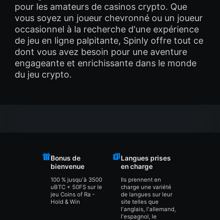
pour les amateurs de casinos crypto. Que
vous soyez un joueur chevronné ou un joueur
occasionnel à la recherche d'une expérience
de jeu en ligne palpitante, Spinly offre tout ce
dont vous avez besoin pour une aventure
engageante et enrichissante dans le monde
du jeu crypto.
Bonus de
Langues prises
bienvenue
en charge
100 % jusqu'à 3500
Ils prennent en
uBTC + 50FS sur le
charge une variété
jeu Coins of Ra -
de langues sur leur
Hold & Win
site telles que
l'anglais, l'allemand,
l'espagnol, le