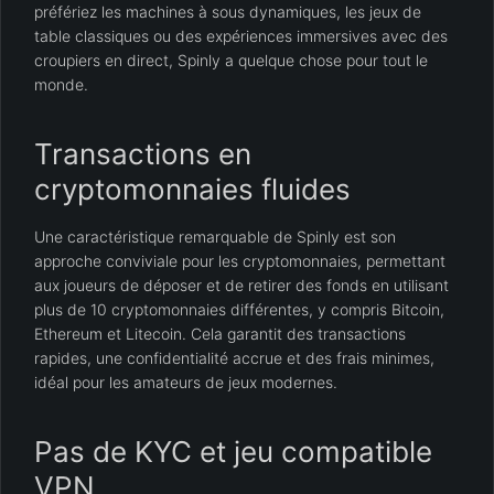
préfériez les machines à sous dynamiques, les jeux de
table classiques ou des expériences immersives avec des
croupiers en direct, Spinly a quelque chose pour tout le
monde.
Transactions en
cryptomonnaies fluides
Une caractéristique remarquable de Spinly est son
approche conviviale pour les cryptomonnaies, permettant
aux joueurs de déposer et de retirer des fonds en utilisant
plus de 10 cryptomonnaies différentes, y compris Bitcoin,
Ethereum et Litecoin. Cela garantit des transactions
rapides, une confidentialité accrue et des frais minimes,
idéal pour les amateurs de jeux modernes.
Pas de KYC et jeu compatible
VPN