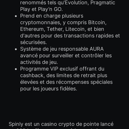
renommés tels qu'Evolution, Pragmatic
Play et Play’n GO.
Prend en charge plusieurs
cryptomonnaies, y compris Bitcoin,
Ethereum, Tether, Litecoin, et bien
d'autres pour des transactions rapides et
sécurisées.
Système de jeu responsable AURA
avancé pour surveiller et contrôler les
activités de jeu.
Programme VIP exclusif offrant du
cashback, des limites de retrait plus
élevées et des récompenses spéciales
pour les joueurs fidèles.
Spinly est un casino crypto de pointe lancé