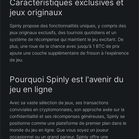
Caractéristiques exclusives et
jeux originaux
Spinly propose des fonctionnalités uniques, y compris des
jeux originaux exclusifs, des tournois quotidiens et un
système de récompense qui maintient le jeu excitant. De
plus, une roue de la chance avec jusqu'à 1 BTC de prix
ajoute une couche supplémentaire de frisson à l'expérience
de jeu.
Pourquoi Spinly est l'avenir du
jeu en ligne
Avec sa vaste sélection de jeux, ses transactions
conviviales en cryptomonnaies, son approche axée sur la
confidentialité et ses récompenses généreuses, Spinly se
positionne comme une plateforme de premier plan dans le
monde du jeu en ligne. Que vous soyez un joueur
occasionnel ou un grand parieur, Spinly offre une