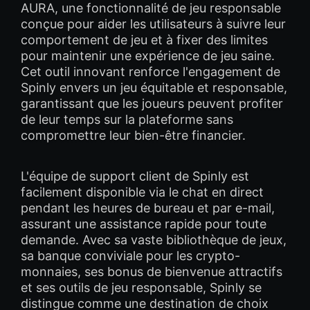
AURA, une fonctionnalité de jeu responsable
conçue pour aider les utilisateurs à suivre leur
comportement de jeu et à fixer des limites
pour maintenir une expérience de jeu saine.
Cet outil innovant renforce l'engagement de
Spinly envers un jeu équitable et responsable,
garantissant que les joueurs peuvent profiter
de leur temps sur la plateforme sans
compromettre leur bien-être financier.
L'équipe de support client de Spinly est
facilement disponible via le chat en direct
pendant les heures de bureau et par e-mail,
assurant une assistance rapide pour toute
demande. Avec sa vaste bibliothèque de jeux,
sa banque conviviale pour les crypto-
monnaies, ses bonus de bienvenue attractifs
et ses outils de jeu responsable, Spinly se
distingue comme une destination de choix