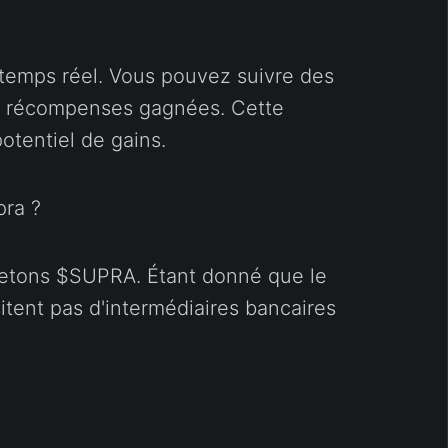
 temps réel. Vous pouvez suivre des
les récompenses gagnées. Cette
otentiel de gains.
pra ?
jetons $SUPRA. Étant donné que le
tent pas d'intermédiaires bancaires