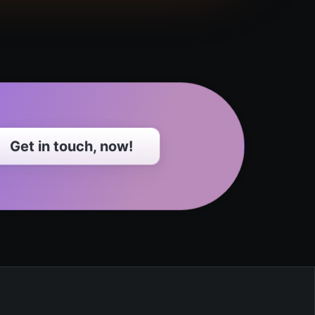
Get in touch, now!