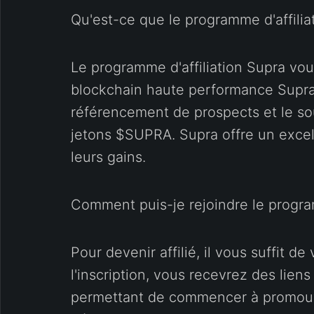
Qu'est-ce que le programme d'affilia
Le programme d'affiliation Supra vo
blockchain haute performance Supra L
référencement de prospects et le so
jetons $SUPRA. Supra offre un excelle
leurs gains.
Comment puis-je rejoindre le program
Pour devenir affilié, il vous suffit 
l'inscription, vous recevrez des lie
permettant de commencer à promouvoi