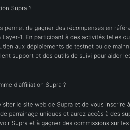
tion Supra ?
us permet de gagner des récompenses en référa
ayer-1. En participant à des activités telles qu
utien aux déploiements de testnet ou de mainnet
nt support et des outils de suivi pour aider les 
me d'affiliation Supra ?
de visiter le site web de Supra et de vous inscri
ns de parrainage uniques et aurez accès à des s
r Supra et à gagner des commissions sur les p