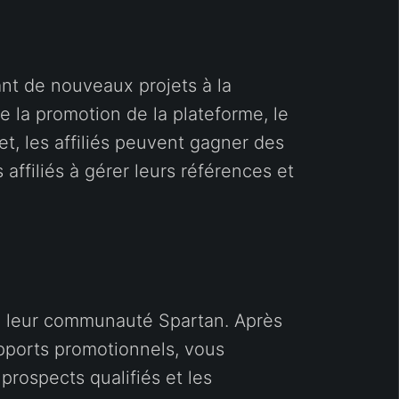
nt de nouveaux projets à la
e la promotion de la plateforme, le
, les affiliés peuvent gagner des
affiliés à gérer leurs références et
re à leur communauté Spartan. Après
upports promotionnels, vous
rospects qualifiés et les