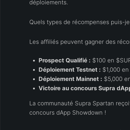
déploiements.
Quels types de récompenses puis-je 
Les affiliés peuvent gagner des réc
Prospect Qualifié :
$100 en $SU
Déploiement Testnet :
$1,000 e
Déploiement Mainnet :
$5,000 e
Victoire au concours Supra dA
La communauté Supra Spartan reçoit
concours dApp Showdown !