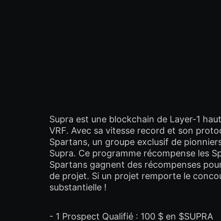
Supra est une blockchain de Layer-1 haut
VRF. Avec sa vitesse record et son protoc
Spartans, un groupe exclusif de pionnier
Supra. Ce programme récompense les Spar
Spartans gagnent des récompenses pour le
de projet. Si un projet remporte le conc
substantielle !
- 1 Prospect Qualifié : 100 $ en $SUPRA