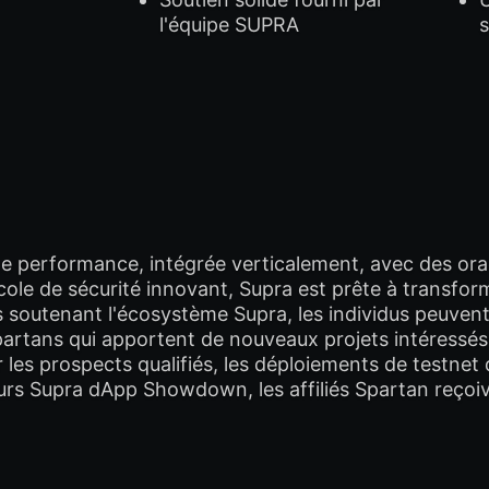
l'équipe SUPRA
s
e performance, intégrée verticalement, avec des orac
ole de sécurité innovant, Supra est prête à transforme
s soutenant l'écosystème Supra, les individus peuven
tans qui apportent de nouveaux projets intéressés p
s prospects qualifiés, les déploiements de testnet 
ours Supra dApp Showdown, les affiliés Spartan reçoi