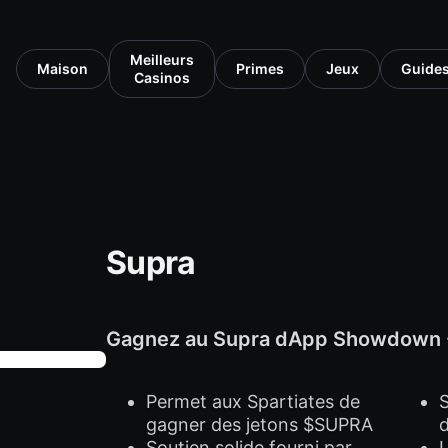
Meilleurs
Maison
Primes
Jeux
Guide
Casinos
Supra
Gagnez au Supra dApp Showdown 
Permet aux Spartiates de
S
gagner des jetons $SUPRA
d
Soutien solide fourni par
U