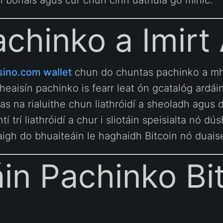
n bónais agus cur chun cinn uathúla go minic.
chinko a Imirt 
sino.com wallet
chun do chuntas pachinko a mh
eaisín pachinko is fearr leat ón gcatalóg ardáin
 as na rialuithe chun liathróidí a sheoladh agus 
tí trí liathróidí a chur i sliotáin speisialta nó dú
aigh do bhuaiteáin le haghaidh Bitcoin nó duais
in Pachinko Bit