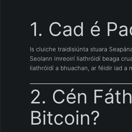
1. Cad é Pa
Is cluiche traidisiúnta stuara Seapá
Seolann imreoirí liathróidí beaga cru
liathróidí a bhuachan, ar féidir iad 
2. Cén Fáth
Bitcoin?