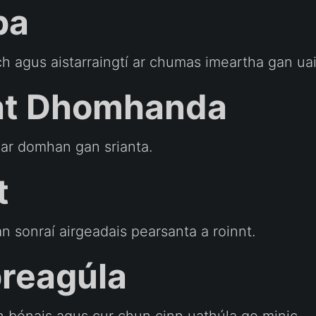
pa
ch agus aistarraingtí ar chumas imeartha gan ua
cht Dhomhanda
h ar domhan gan srianta.
t
n sonraí airgeadais pearsanta a roinnt.
reagúla