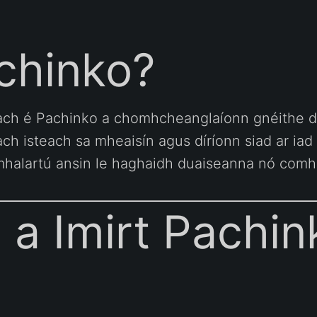
chinko?
nach é Pachinko a chomhcheanglaíonn gnéithe de
ach isteach sa mheaisín agus díríonn siad ar iad
a mhalartú ansin le haghaidh duaiseanna nó comh
 a Imirt Pachin