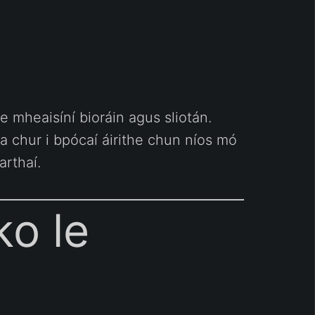
 mheaisíní bioráin agus sliotán.
 a chur i bpócaí áirithe chun níos mó
arthaí.
ko le