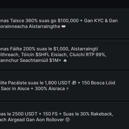
ónas Taisce 360% suas go $100,000 + Gan KYC & Gan
orainneacha Aistarraingthe 👑
nas Fáilte 200% suas le $1,000, Aistarraingtí
ithreach, Tóicín $SHFL Eisiach, Cluichí RTP 99%,
annchur Seachtainiúil $1M+ 🔥
ilte Pacáiste suas le 1,800 USDT 🎁 + 150 Bosca Lóid
 Saor in Aisce + 300% Aisraca ⚡️
as le 2500 USDT + 150 FS + Suas le 30% Rakeback,
ch Airgead Gan Aon Rollover 🤑