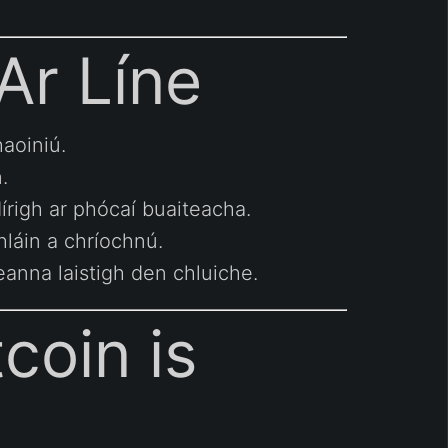
Ar Líne
aoiniú.
.
dírigh ar phócaí buaiteacha.
shláin a chríochnú.
eanna laistigh den chluiche.
coin is