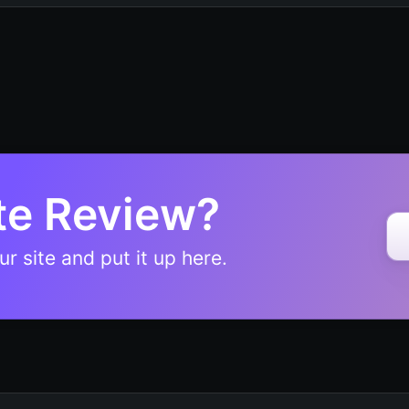
te Review?
r site and put it up here.