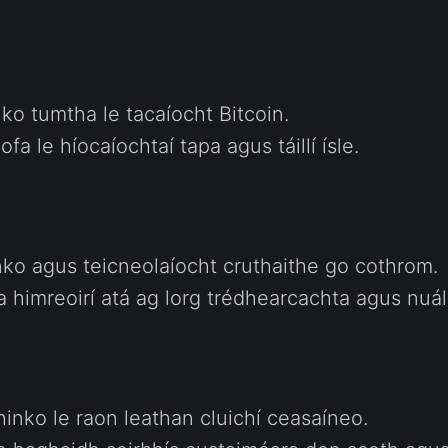
nko tumtha le tacaíocht Bitcoin.
ofa le híocaíochtaí tapa agus táillí ísle.
nko agus teicneolaíocht cruthaithe go cothrom.
na himreoirí atá ag lorg trédhearcachta agus nuál
nko le raon leathan cluichí ceasaíneo.