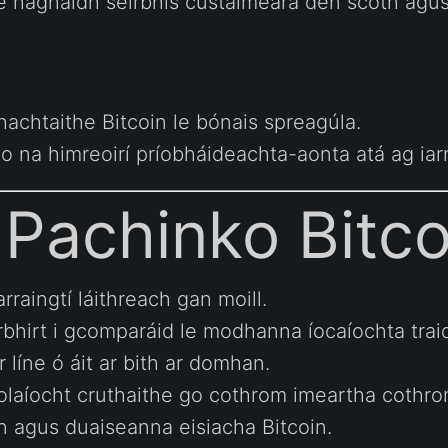
 le haghaidh seirbhís custaiméara den scoth agus 
hachtaithe Bitcoin le bónais spreagúla.
do na himreoirí príobháideachta-aonta atá ag iarra
í Pachinko Bitco
arraingtí láithreach gan moill.
irbhirt i gcomparáid le modhanna íocaíochta traid
r líne ó áit ar bith ar domhan.
eolaíocht cruthaithe go cothrom imeartha cothro
nn agus duaiseanna eisiacha Bitcoin.