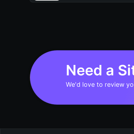
Need a Si
We'd love to review you