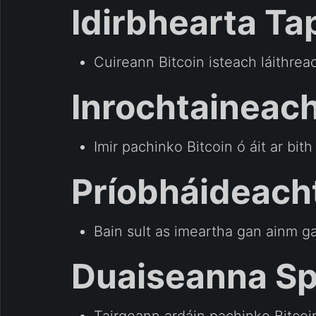
Idirbhearta Ta
Cuireann Bitcoin isteach láithrea
Inrochtainea
Imir pachinko Bitcoin ó áit ar bit
Príobháideach
Bain sult as imeartha gan ainm ga
Duaiseanna Sp