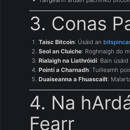
Tairgeann ardáin pachinko Bitcoi
3. Conas Pa
Taisc Bitcoin
: Úsáid an
bitspinca
Seol an Cluiche
: Roghnaigh do mh
Rialaigh na Liathróidí
: Bain úsáid
Pointí a Charnadh
: Tuilleamh poin
Duaiseanna a Fhuascailt
: Malart
4. Na hArdá
Fearr