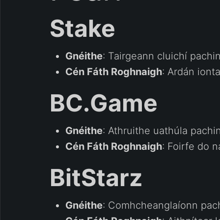
Stake
Gnéithe
: Tairgeann cluichí pachi
Cén Fáth Roghnaigh
: Ardán ionta
BC.Game
Gnéithe
: Athruithe uathúla pachi
Cén Fáth Roghnaigh
: Foirfe do 
BitStarz
Gnéithe
: Comhcheanglaíonn pachi