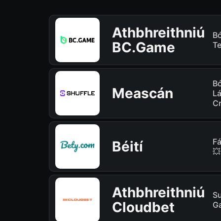
Athbhreithniú
B
BC.Game
Te
Bó
Meascán
Lá
Cr
Fá
Béití
💥
Athbhreithniú
Su
Cloudbet
Ga