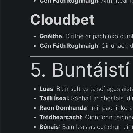
Cén Fáth Roghnaigh
: Aithnítear
Cloudbet
Gnéithe
: Dírithe ar pachinko cum
Cén Fáth Roghnaigh
: Oiriúnach 
5. Buntáist
Luas
: Bain sult as taiscí agus aist
Táillí Íseal
: Sábháil ar chostais id
Raon Domhanda
: Imir pachinko a
Trédhearcacht
: Cinntíonn teicn
Bónais
: Bain leas as cur chun ci