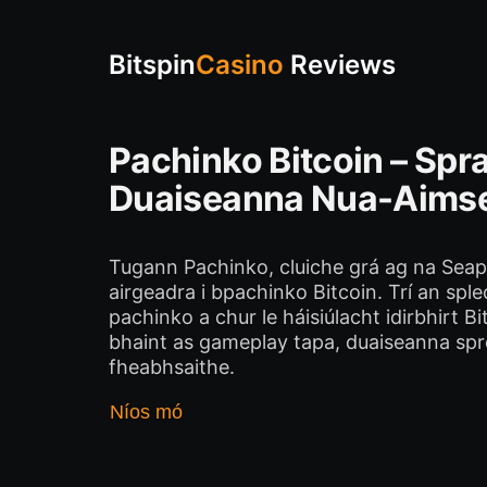
Bitspin
Casino
Reviews
Pachinko Bitcoin – Spra
Duaiseanna Nua-Aims
Tugann Pachinko, cluiche grá ag na Seap
airgeadra i bpachinko Bitcoin. Trí an spl
pachinko a chur le háisiúlacht idirbhirt Bit
bhaint as gameplay tapa, duaiseanna spr
fheabhsaithe.
Níos mó