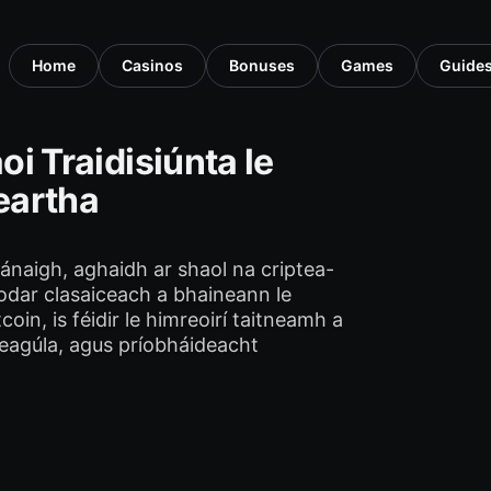
Home
Casinos
Bonuses
Games
Guide
oi Traidisiúnta le
eartha
ánaigh, aghaidh ar shaol na criptea-
eodar clasaiceach a bhaineann le
coin, is féidir le himreoirí taitneamh a
eagúla, agus príobháideacht