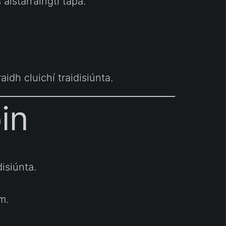
aistarraingtí tapa.
idh cluichí traidisiúnta.
in
isiúnta.
m.