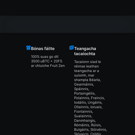
Bónas fáilte
Teangacha
tacaíochta
100% suas go dtí
3500 uBTC + 20FS
Tacaíonn siad le
ar chluiche Fruit Zen
réimse leathan
teangacha ar a
suíomh, mar
shampla Béarla,
Gearmáinis,
Spáinnis,
Portaingéilis,
Polainnis, Fraincis,
Iodáilis, Ungáiris,
Ollainnis, Ioruais,
Fionlainnis,
Sualainnis,
Danmhairgis,
Rómáinis, Rúisis,
Bulgáiris, Slóivéinis,
Slóvaicis, Cróitis,