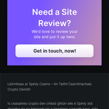
Need a Site
Review?
We'd love to review your
site and put it up here.
Get in touch, now!
Léirmheas ar Spinly Casino – An Taithí Cearrbhachais
Crypto Deiridh
Is ceasaíneo crypto den chéad ghlúin eile é Spinly atá
deartha do na himreoirí sin a lorgaíonn súgradh tapa, slán