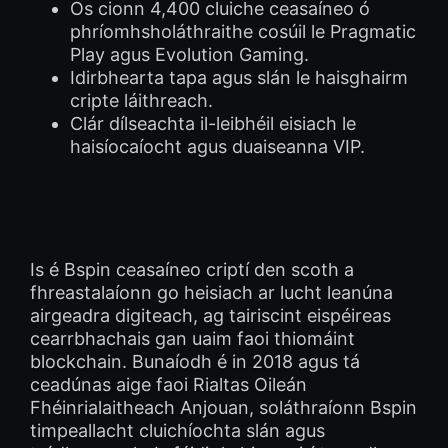
Os cionn 4,400 cluiche ceasaíneo ó
phríomhsholáthraithe cosúil le Pragmatic
Play agus Evolution Gaming.
Idirbhearta tapa agus slán le haisghairm
cripte láithreach.
Clár dílseachta il-leibhéil eisiach le
haisíocaíocht agus duaiseanna VIP.
Is é Bspin ceasaíneo criptí den scoth a
fhreastalaíonn go heisiach ar lucht leanúna
airgeadra digiteach, ag tairiscint eispéireas
cearrbhachais gan uaim faoi thiomáint
blockchain. Bunaíodh é in 2018 agus tá
ceadúnas aige faoi Rialtas Oileán
Fhéinrialaitheach Anjouan, soláthraíonn Bspin
timpeallacht cluichíochta slán agus