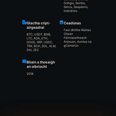
Gréigis, Seirbis,
Seicis, Seapáinis,
Indinéisis.
Glactha cript-
Ceadúnas
airgeadraí
Faoi dhlíthe Rialtas
Oileán
BTC, USDT, BNB,
Féinrialaitheach
LTC, ADA, ETH,
Anjouan, Aontas na
DOGE, XRP, USDC,
gCamarún.
TRX, BCH, SOL, XLM,
DAI, ZEC
Bliain a thosaigh
an oibríocht
2018