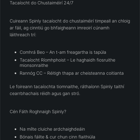
Tacaíocht do Chustaiméirí 24/7
Cuireann Spinly tacaíocht do chustaiméirí timpeall an chloig
ar fáil, ag cinntiú go bhfaigheann imreoirí cúnamh
láithreach trí:
Comhrá Beo – An t-am freagartha is tapúla
Tacaíocht Ríomhphoist – Le haghaidh fiosruithe
mionsonraithe
Rannóg CC – Réitigh thapa ar cheisteanna coitianta
Le foireann tacaíochta tiomnaithe, ráthaíonn Spinly taithí
cearrbhachais réidh agus gan stró.
Cén Fáth Roghnaigh Spinly?
Na mílte cluiche ardchaighdeáin
Bónais fáilte & cur chun cinn flaithiúla