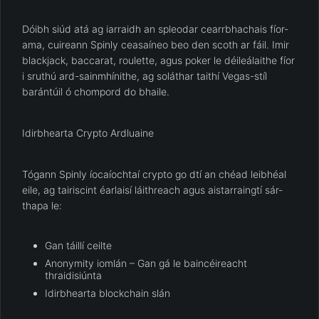
Dóibh siúd atá ag iarraidh an spleodar cearrbhachais fíor-
ama, cuireann Spinly ceasaíneo beo den scoth ar fáil. Imir
blackjack, baccarat, roulette, agus poker le déileálaithe fíor
i sruthú ard-sainmhínithe, ag soláthar taithí Vegas-stíl
barántúil ó chompord do bhaile.
Idirbhearta Crypto Ardluaine
Tógann Spinly íocaíochtaí crypto go dtí an chéad leibhéal
eile, ag tairiscint éarlaisí láithreach agus aistarraingtí sár-
thapa le:
Gan táillí ceilte
Anonymity iomlán – Gan gá le baincéireacht
thraidisiúnta
Idirbhearta blockchain slán