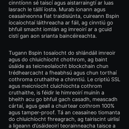
cinntíonn sé taiscí agus aistarraingtí ar luas
lasrach le táillí íosta. Murab ionann agus
ceasaíneonna fiat traidisiúnta, cuireann Bspin
íocaíochtaí láithreacha ar fáil, ag cinntiú go
bhfuil smacht iomlán ag imreoirí ar a gcuid
cistí gan aon srianta baincéireachta.
Tugann Bspin tosaíocht do shlándáil imreoir
agus do chluichíocht chothrom, ag baint
úsáide as teicneolaíocht blockchain chun
trédhearcacht a fheabhsú agus chun torthaí
cothroma cruthaithe a chinntiú. Le criptiú SSL
agus meicníocht cluichíochta cothrom
cruthaithe, is féidir le himreoirí muinín a
bheith acu go bhfuil gach casadh, meascadh
cártaí, agus geall a chuirtear cothrom 100%
agus tamper-proof. Tá an ceasaíneo tiomanta
do chluichíocht fhreagrach, ag tairiscint uirlisí
a ligeann d’úsáideoirí teorainneacha taisce a