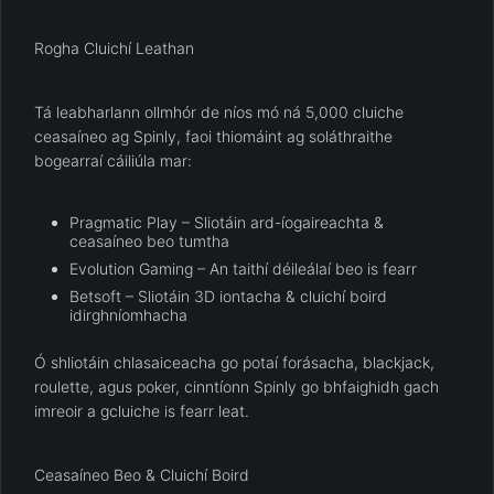
Rogha Cluichí Leathan
Tá leabharlann ollmhór de níos mó ná 5,000 cluiche
ceasaíneo ag Spinly, faoi thiomáint ag soláthraithe
bogearraí cáiliúla mar:
Pragmatic Play – Sliotáin ard-íogaireachta &
ceasaíneo beo tumtha
Evolution Gaming – An taithí déileálaí beo is fearr
Betsoft – Sliotáin 3D iontacha & cluichí boird
idirghníomhacha
Ó shliotáin chlasaiceacha go potaí forásacha, blackjack,
roulette, agus poker, cinntíonn Spinly go bhfaighidh gach
imreoir a gcluiche is fearr leat.
Ceasaíneo Beo & Cluichí Boird