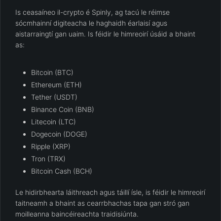
Is ceasaíneo il-crypto é Spinly, ag tacú le réimse
sócmhainní digiteacha le haghaidh éarlaisí agus
aistarraingtí gan uaim. Is féidir le himreoirí úsáid a bhaint
as:
Bitcoin (BTC)
Ethereum (ETH)
Tether (USDT)
Binance Coin (BNB)
Litecoin (LTC)
Dogecoin (DOGE)
Ripple (XRP)
Tron (TRX)
Bitcoin Cash (BCH)
Le hidirbhearta láithreach agus táillí ísle, is féidir le himreoirí
taitneamh a bhaint as cearrbhachas tapa gan stró gan
moilleanna baincéireachta traidisiúnta.