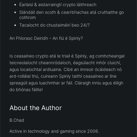
Éarlaisí & aistarraingtí crypto láithreach
Slándáil den scoth & cearrbhachas atá cruthaithe go
cothrom
Tacaíocht do chustaiméirí beo 24/7
An Fhíorasc Deiridh – An fiú é Spinly?
Is ceasaíneo crypto atá le triail é Spinly, ag comhcheangal
teicneolaíocht cheannródaíoch, éagsúlacht mhór cluichí,
agus íocaíochtaí ardluaine. Cibé an imreoir ócáideach nó
ard-rollálaí thú, cuireann Spinly taithí ceasaíneo ar líne
spreagúil agus luachmhar ar fáil. Cláraigh inniu agus éiligh
do bhónas fáilte!
About the Author
B.Chad
Active in technology and gaming since 2006.