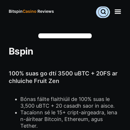
Bitspin
Casino
Reviews
Bspin
100% suas go dtí 3500 uBTC + 20FS ar
chluiche Fruit Zen
Bónas fáilte flaithiúil de 100% suas le
3,500 uBTC + 20 casadh saor in aisce.
Tacaíonn sé le 15+ cript-airgeadra, lena
n-áirítear Bitcoin, Ethereum, agus
Tether.