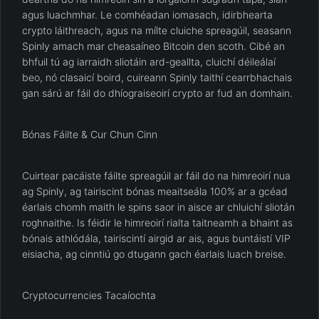
agus luachmhar. Le comhéadan iomasach, idirbhearta
crypto láithreach, agus na mílte cluiche spreagúil, seasann
Spinly amach mar cheasaíneo Bitcoin den scoth. Cibé an
bhfuil tú ag iarraidh sliotáin ard-geallta, cluichí déileálaí
beo, nó clasaicí boird, cuireann Spinly taithí cearrbhachais
gan sárú ar fáil do dhíograiseoirí crypto ar fud an domhain.
Bónas Fáilte & Cur Chun Cinn
Cuirtear pacáiste fáilte spreagúil ar fáil do na himreoirí nua
ag Spinly, ag tairiscint bónas meaitseála 100% ar a gcéad
éarlais chomh maith le spins saor in aisce ar chluichí sliotán
roghnaithe. Is féidir le himreoirí rialta taitneamh a bhaint as
bónais athlódála, tairiscintí airgid ar ais, agus buntáistí VIP
eisiacha, ag cinntiú go dtugann gach éarlais luach breise.
Cryptocurrencies Tacaíochta