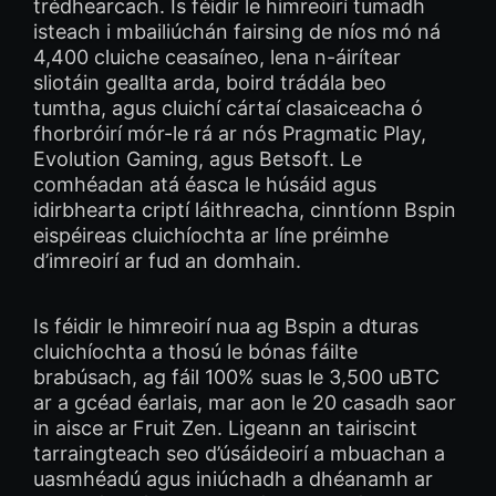
trédhearcach. Is féidir le himreoirí tumadh
isteach i mbailiúchán fairsing de níos mó ná
4,400 cluiche ceasaíneo, lena n-áirítear
sliotáin geallta arda, boird trádála beo
tumtha, agus cluichí cártaí clasaiceacha ó
fhorbróirí mór-le rá ar nós Pragmatic Play,
Evolution Gaming, agus Betsoft. Le
comhéadan atá éasca le húsáid agus
idirbhearta criptí láithreacha, cinntíonn Bspin
eispéireas cluichíochta ar líne préimhe
d’imreoirí ar fud an domhain.
Is féidir le himreoirí nua ag Bspin a dturas
cluichíochta a thosú le bónas fáilte
brabúsach, ag fáil 100% suas le 3,500 uBTC
ar a gcéad éarlais, mar aon le 20 casadh saor
in aisce ar Fruit Zen. Ligeann an tairiscint
tarraingteach seo d’úsáideoirí a mbuachan a
uasmhéadú agus iniúchadh a dhéanamh ar