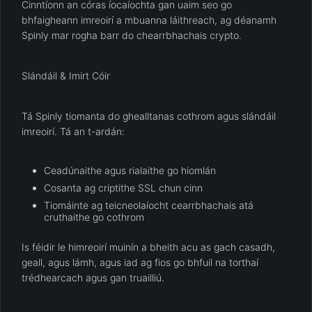
Cinntíonn an córas íocaíochta gan uaim seo go
bhfaigheann imreoirí a mbuanna láithreach, ag déanamh
Spinly mar rogha barr do chearrbhachais crypto.
Slándáil & Imirt Cóir
Tá Spinly tiomanta do ghealltanas cothrom agus slándáil
imreoirí. Tá an t-ardán:
Ceadúnaithe agus rialaithe go hiomlán
Cosanta ag criptithe SSL chun cinn
Tiomáinte ag teicneolaíocht cearrbhachais atá
cruthaithe go cothrom
Is féidir le himreoirí muinín a bheith acu as gach casadh,
geall, agus lámh, agus iad ag fios go bhfuil na torthaí
trédhearcach agus gan truailliú.