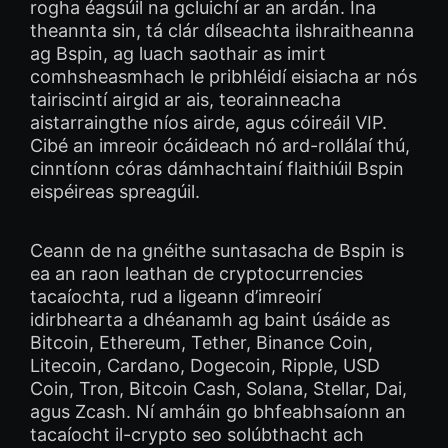
rogha éagsúil na gcluichí ar an ardán. Ina
theannta sin, tá clár dílseachta ilshraitheanna
ag Bspin, ag luach saothair as imirt
comhsheasmhach le pribhléidí eisiacha ar nós
tairiscintí airgid ar ais, teorainneacha
aistarraingthe níos airde, agus cóireáil VIP.
Cibé an imreoir ócáideach nó ard-rollálaí thú,
cinntíonn córas dámhachtainí flaithiúil Bspin
eispéireas spreagúil.
Ceann de na gnéithe suntasacha de Bspin is
ea an raon leathan de cryptocurrencies
tacaíochta, rud a ligeann d’imreoirí
idirbhearta a dhéanamh ag baint úsáide as
Bitcoin, Ethereum, Tether, Binance Coin,
Litecoin, Cardano, Dogecoin, Ripple, USD
Coin, Tron, Bitcoin Cash, Solana, Stellar, Dai,
agus Zcash. Ní amháin go bhfeabhsaíonn an
tacaíocht il-crypto seo solúbthacht ach