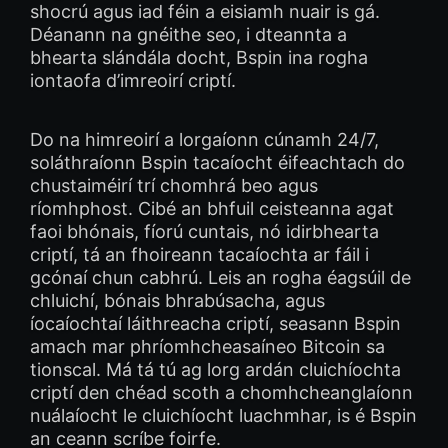
shocrú agus iad féin a eisiamh nuair is gá.
Déanann na gnéithe seo, i dteannta a
bhearta slándála docht, Bspin ina rogha
iontaofa d’imreoirí criptí.
Do na himreoirí a lorgaíonn cúnamh 24/7,
soláthraíonn Bspin tacaíocht éifeachtach do
chustaiméirí trí chomhrá beo agus
ríomhphost. Cibé an bhfuil ceisteanna agat
faoi bhónais, fíorú cuntais, nó idirbhearta
criptí, tá an fhoireann tacaíochta ar fáil i
gcónaí chun cabhrú. Leis an rogha éagsúil de
chluichí, bónais bhrabúsacha, agus
íocaíochtaí láithreacha criptí, seasann Bspin
amach mar phríomhcheasaíneo Bitcoin sa
tionscal. Má tá tú ag lorg ardán cluichíochta
criptí den chéad scoth a chomhcheanglaíonn
nuálaíocht le cluichíocht luachmhar, is é Bspin
an ceann scríbe foirfe.