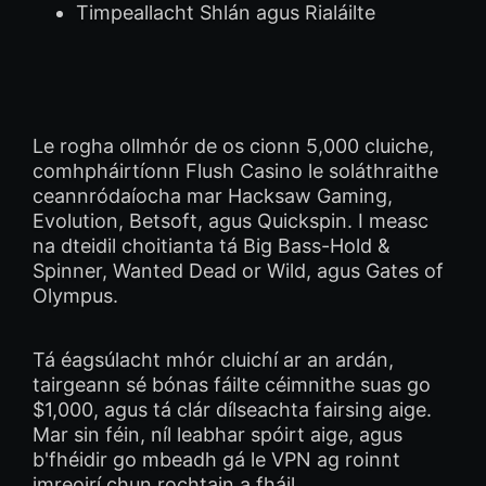
Timpeallacht Shlán agus Rialáilte
Le rogha ollmhór de os cionn 5,000 cluiche,
comhpháirtíonn Flush Casino le soláthraithe
ceannródaíocha mar Hacksaw Gaming,
Evolution, Betsoft, agus Quickspin. I measc
na dteidil choitianta tá Big Bass-Hold &
Spinner, Wanted Dead or Wild, agus Gates of
Olympus.
Tá éagsúlacht mhór cluichí ar an ardán,
tairgeann sé bónas fáilte céimnithe suas go
$1,000, agus tá clár dílseachta fairsing aige.
Mar sin féin, níl leabhar spóirt aige, agus
b'fhéidir go mbeadh gá le VPN ag roinnt
imreoirí chun rochtain a fháil.