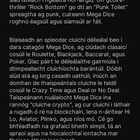
thriller "Rock Bottom" go dtí an "Punk Toilet"
spreagtha ag punk, cuireann Mega Dice
roghnú éagsúil agus siamsúil ar fáil.
Blaiseadh an spleodar cluichí déileálaí beo i
dara catagóir Mega Dice, ag clúdach clasaicí
cosúil le Roulette, Blackjack, Baccarat, agus
Poker. Glac páirt le déileálaithe gairmiúla i
dtimpeallacht cluichíochta barántúil. Dóibh
siúd atá ag lorg casadh uathúil, iniúch an
domhan de thaispeántais cluiche le teidil
cosúil le Crazy Time agus Deal or No Deal.
Taispeánann nuálaíocht Mega Dice ina
rannóg "cluiche crypto", ag cur cluichí i láthair
a rugadh ó ré na blockchain, lena n-áirítear Hi
Lo, Aviator, Plinko, agus níos mó. Cé go
bhféadfadh na grafaicí bheith simplí, tá an
spraoi agus na híocaíochtaí iontacha mar