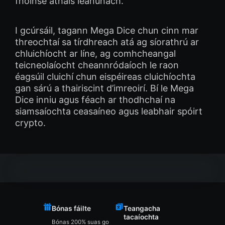
fhoinse áthais leanúnach.
I gcúrsáil, tagann Mega Dice chun cinn mar
threochtaí sa tírdhreach atá ag síorathrú ar
chluichíocht ar líne, ag comhcheangal
teicneolaíocht cheannródaíoch le raon
éagsúil cluichí chun eispéireas cluichíochta
gan sárú a thairiscint d’imreoirí. Bí le Mega
Dice inniu agus féach ar thodhchaí na
siamsaíochta ceasaíneo agus leabhair spóirt
crypto.
Bónas fáilte
Teangacha
tacaíochta
Bónas 200% suas go