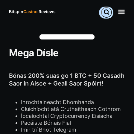
Bitspin
Casino
Reviews
Mega Dísle
Bónas 200% suas go 1 BTC + 50 Casadh
Saor in Aisce + Geall Saor Spóirt!
Inrochtaineacht Dhomhanda
Cluichíocht atá Cruthaitheach Cothrom
Íocaíochtaí Cryptocurrency Eisiacha
Pacáiste Bónais Fial
Imir trí Bhot Telegram