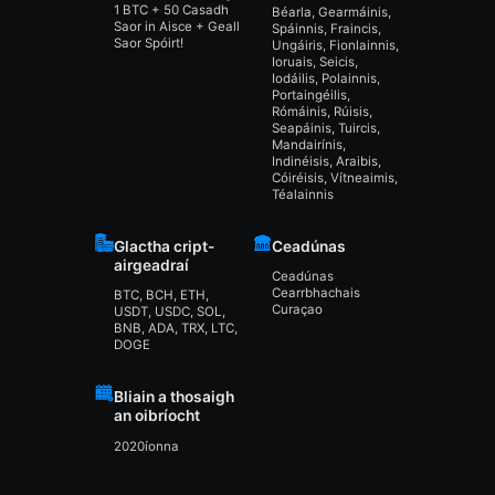
1 BTC + 50 Casadh
Béarla, Gearmáinis,
Saor in Aisce + Geall
Spáinnis, Fraincis,
Saor Spóirt!
Ungáiris, Fionlainnis,
Ioruais, Seicis,
Iodáilis, Polainnis,
Portaingéilis,
Rómáinis, Rúisis,
Seapáinis, Tuircis,
Mandairínis,
Indinéisis, Araibis,
Cóiréisis, Vítneaimis,
Téalainnis
Glactha cript-
Ceadúnas
airgeadraí
Ceadúnas
Cearrbhachais
BTC, BCH, ETH,
Curaçao
USDT, USDC, SOL,
BNB, ADA, TRX, LTC,
DOGE
Bliain a thosaigh
an oibríocht
2020íonna