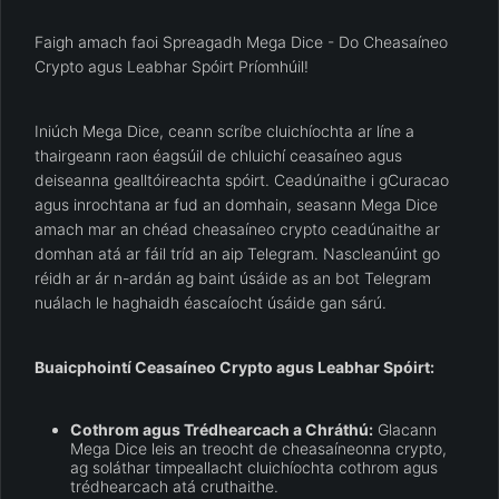
Faigh amach faoi Spreagadh Mega Dice - Do Cheasaíneo
Crypto agus Leabhar Spóirt Príomhúil!
Iniúch Mega Dice, ceann scríbe cluichíochta ar líne a
thairgeann raon éagsúil de chluichí ceasaíneo agus
deiseanna gealltóireachta spóirt. Ceadúnaithe i gCuracao
agus inrochtana ar fud an domhain, seasann Mega Dice
amach mar an chéad cheasaíneo crypto ceadúnaithe ar
domhan atá ar fáil tríd an aip Telegram. Nascleanúint go
réidh ar ár n-ardán ag baint úsáide as an bot Telegram
nuálach le haghaidh éascaíocht úsáide gan sárú.
Buaicphointí Ceasaíneo Crypto agus Leabhar Spóirt:
Cothrom agus Trédhearcach a Chráthú:
Glacann
Mega Dice leis an treocht de cheasaíneonna crypto,
ag soláthar timpeallacht cluichíochta cothrom agus
trédhearcach atá cruthaithe.