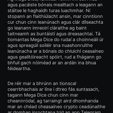
agus pacáiste bónais mealltach a leagann an
stáitse le haghaidh turas luachmhar. Ní
stopann an flaithiúlacht ansin, mar cinntíonn
cur chun cinn leanúnach agus clár dílseachta
go leanann imreoirí cláraithe ag baint
taitneamh as buntáistí agus dreasachtaí. Tá
tiomantas Mega Dice do rudaí a choinneáil úr
agus spreagúil soiléir sna nuashonruithe
leanúnacha ar a bónais do chluichí ceasaíneo
agus gealltóireacht spóirt, rud a fhágann go
bhfuil gach nóiméad ar an ardán ina bhua
féideartha.
De réir mar a bhrúnn an tionscal
cearrbhachais ar líne i dtreo fás suntasach,
tagann Mega Dice chun cinn mar
cheannródaí, ag tarraingt aird dhomhanda
mar an chéad cheasaíneo crypto ceadúnaithe
ar domhan inrochtana tríd an app Telegram.