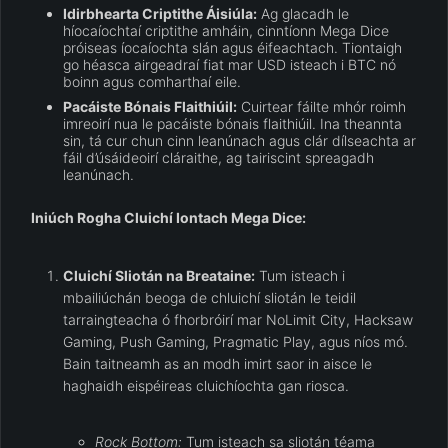
Idirbhearta Criptithe Áisiúla:
Ag glacadh le
híocaíochtaí criptithe amháin, cinntíonn Mega Dice
próiseas íocaíochta slán agus éifeachtach. Tiontaigh
go héasca airgeadraí fiat mar USD isteach i BTC nó
boinn agus comharthaí eile.
Pacáiste Bónais Flaithiúil:
Cuirtear fáilte mhór roimh
imreoirí nua le pacáiste bónais flaithiúil. Ina theannta
sin, tá cur chun cinn leanúnach agus clár dílseachta ar
fáil d’úsáideoirí cláraithe, ag tairiscint spreagadh
leanúnach.
Iniúch Rogha Cluichí Iontach Mega Dice:
Cluichí Sliotán na Breataine:
Tum isteach i
mbailiúchán beoga de chluichí sliotán le teidil
tarraingteacha ó fhorbróirí mar NoLimit City, Hacksaw
Gaming, Push Gaming, Pragmatic Play, agus níos mó.
Bain taitneamh as an modh imirt saor in aisce le
haghaidh eispéireas cluichíochta gan riosca.
Rock Bottom:
Tum isteach sa sliotán téama