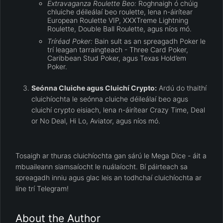
Extravaganza Roulette Beo:
Roghnaigh ó chúig
chluiche déileálaí beo roulette, lena n-áirítear
European Roulette VIP, XXXTreme Lightning
Roulette, Double Ball Roulette, agus níos mó.
Tríréad Poker:
Bain sult as an spreagadh Poker le
trí leagan tarraingteach - Three Card Poker,
Caribbean Stud Poker, agus Texas Hold’em
Poker.
Seónna Cluiche agus Cluichí Crypto:
Ardú do thaithí
cluichíochta le seónna cluiche déileálaí beo agus
cluichí crypto eisiach, lena n-áirítear Crazy Time, Deal
or No Deal, Hi Lo, Aviator, agus níos mó.
Tosaigh ar thuras cluichíochta gan sárú le Mega Dice - áit a
mbuaileann siamsaíocht le nuálaíocht. Bí páirteach sa
spreagadh inniu agus glac leis an todhchaí cluichíochta ar
líne trí Telegram!
About the Author