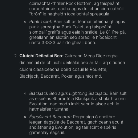
coireachta-thriller Rock Bottom, ag taispeáint
carachtair aisteacha agus dul chun cinn uathúil
"brón" le haghaidh íocaíochtaí spreagúla.
Punk Toilet:
Bain sult as téamaí bithiúnaigh agus
punk-spreagtha Punk Toilet, ag taispeáint
siombailí graifítí agus ealaín sráide. Le 81 líne pá,
gheallann an sliotán seo spraoi le híocaíocht
uasta 33333 uair do gheall bonn.
Cluichí Déileálaí Beo:
Cuireann Mega Dice rogha
dinimiciúil de chluichí déileálaí beo ar fáil, ag clúdach
cluichí clasaiceacha boird cosúil le Roulette,
Blackjack, Baccarat, Poker, agus níos mó.
Blackjack Beo agus Lightning Blackjack:
Bain sult
as eispéiris Bharántúla Blackjack a sholáthraíonn
Evolution, gan modh imirt saor in aisce ach le
hatmaisféar tumtha.
Éagsúlacht Baccarat:
Roghnaigh ó cheithre
leagan éagsúla de Baccarat, gach ceann acu á
sholáthar ag Evolution, ag tairiscint eispéiris
gameplay éagsúil.