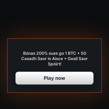
Bónas 200% suas go 1 BTC + 50
Casadh Saor in Aisce + Geall Saor
Spóirt!
Play now