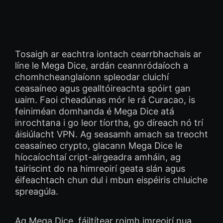
Tosaigh ar eachtra iontach cearrbhachais ar
líne le Mega Dice, ardán ceannródaíoch a
chomhcheanglaíonn spleodar cluichí
ceasaíneo agus gealltóireachta spóirt gan
uaim. Faoi cheadúnas mór le rá Curacao, is
feiniméan domhanda é Mega Dice atá
inrochtana i go leor tíortha, go díreach nó trí
áisiúlacht VPN. Ag seasamh amach sa treocht
ceasaíneo crypto, glacann Mega Dice le
híocaíochtaí cript-airgeadra amháin, ag
tairiscint do na himreoirí geata slán agus
éifeachtach chun dul i mbun eispéiris chluiche
spreagúla.
Ag Mega Dice, fáiltítear roimh imreoirí nua