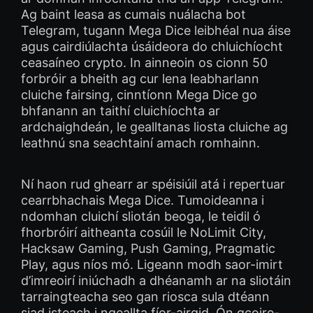
Ag baint leasa as cumais nuálacha bot
Telegram, tugann Mega Dice leibhéal nua áise
agus cairdiúlachta úsáideora do chluichíocht
ceasaíneo crypto. In ainneoin os cionn 50
forbróir a bheith ag cur lena leabharlann
cluiche fairsing, cinntíonn Mega Dice go
bhfanann an taithí cluichíochta ar
ardchaighdeán, le gealltanas liosta cluiche ag
leathnú sna seachtainí amach romhainn.
Ní haon rud ghearr ar spéisiúil atá i repertuar
cearrbhachais Mega Dice. Tumoideanna i
ndomhan cluichí sliotán beoga, le teidil ó
fhorbróirí aitheanta cosúil le NoLimit City,
Hacksaw Gaming, Push Gaming, Pragmatic
Play, agus níos mó. Ligeann modh saor-imirt
d’imreoirí iniúchadh a dhéanamh ar na sliotáin
tarraingteacha seo gan riosca sula dtéann
siad isteach i ngeallta fíor-airgid. Ón gcoire-