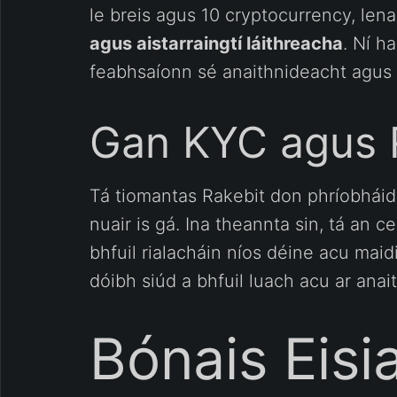
le breis agus 10 cryptocurrency, lena
agus aistarraingtí láithreacha
. Ní h
feabhsaíonn sé anaithnideacht agus s
Gan KYC agus R
Tá tiomantas Rakebit don phríobháide
nuair is gá. Ina theannta sin, tá an 
bhfuil rialacháin níos déine acu mai
dóibh siúd a bhfuil luach acu ar anai
Bónais Eis