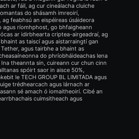
h ar fáil, ag cur cineálacha cluiche
Le tiomantas do shásamh imreoirí,
n, ag feabhsú an eispéireas úsáideora
beo agus ríomhphost, go bhfaigheann
ócas ar idirbhearta criptea-airgeadraí, ag
 bhaint as taiscí agus aistarraingtí gan
 Tether, agus tairbhe a bhaint as
an cheasaíneonna do phríobháideachas lena
 Ina theannta sin, cuireann cur chun cinn
lltanas spóirt saor in aisce 50%,
s Rakebit le TECH GROUP BL LIMITADA agus
chuige trédhearcach agus lárnach ar
seasann sé amach ó iomaitheoirí. Cibé an
 cearrbhachais cuimsitheach agus