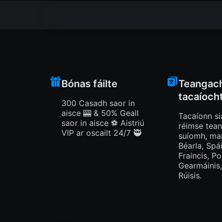
Bónas fáilte
Teangac
tacaíoch
300 Casadh saor in
aisce 🎰 & 50% Geall
Tacaíonn si
saor in aisce ⚽️ Aistriú
réimse tean
VIP ar oscailt 24/7 🥷
suíomh, ma
Béarla, Spái
Fraincis, Po
Gearmáinis,
Rúisis.