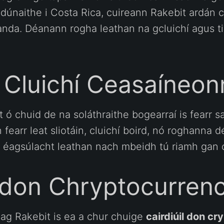
aithe i Costa Rica, cuireann Rakebit ardán c
handa. Déanann rogha leathan na gcluichí agus 
Cluichí Ceasaíneon
 ó chuid de na soláthraithe bogearraí is fearr sa
n fearr leat sliotáin, cluichí boird, nó roghanna d
n éagsúlacht leathan nach mbeidh tú riamh gan c
l don Chryptocurren
 ag Rakebit is ea a chur chuige
cairdiúil don c