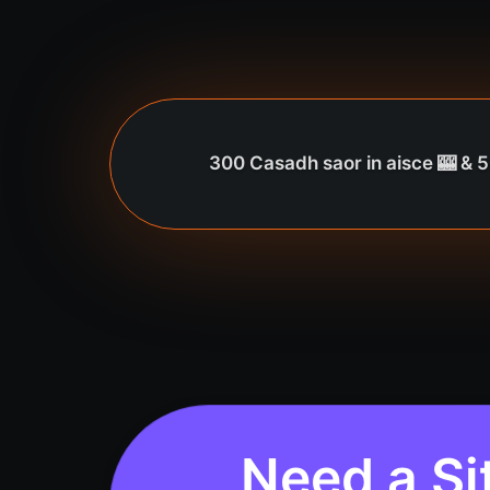
300 Casadh saor in aisce 🎰 & 50
Need a Si