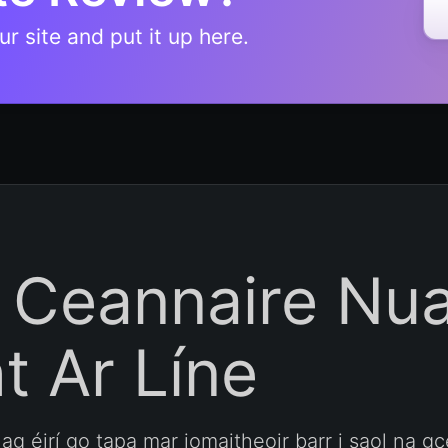
r site and put it up here.
 Ceannaire Nua
t Ar Líne
ag éirí go tapa mar iomaitheoir barr i saol na g