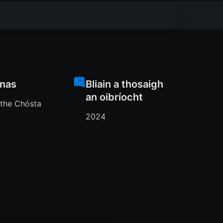
nas
Bliain a thosaigh
an oibríocht
íthe Chósta
2024