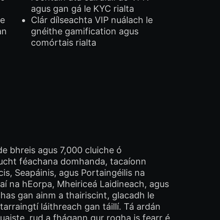
agus gan gá le KYC rialta
le
Clár dílseachta VIP nuálach le
an
gnéithe gamification agus
comórtais rialta
e bhreis agus 7,000 cluiche ó
ar lucht féachana domhanda, tacaíonn
cis, Seapáinis, agus Portaingéilis na
gaí na hEorpa, Mheiriceá Laidineach, agus
has gan ainm a thairiscint, glacadh le
rraingtí láithreach gan táillí. Tá ardán
iste, rud a fhágann gur rogha is fearr é