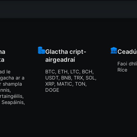
ha
Glactha cript-
Ceadú
ta
airgeadraí
Faoi dhl
Ríce
ad le
BTC, ETH, LTC, BCH,
gacha ar a
USDT, BNB, TRX, SOL,
r shampla
XRP, MATIC, TON,
nnis,
DOGE
rtaingéilis,
 Seapáinis,