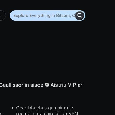
s
all saor in aisce ⚽️ Aistriú VIP ar
Cearrbhachas gan ainm le
ic
rochtain atá cairdiúil do VPN