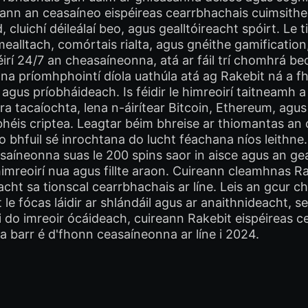
ann an ceasaíneo eispéireas cearrbhachais cuimsitheac
ird, cluichí déileálaí beo, agus gealltóireacht spóirt. 
mealltach, comórtais rialta, agus gnéithe gamificatio
irí 24/7 an cheasaíneonna, atá ar fáil trí chomhrá 
na príomhphointí díola uathúla atá ag Rakebit ná a fh
 agus príobháideach. Is féidir le himreoirí taitneamh a
ra tacaíochta, lena n-áirítear Bitcoin, Ethereum, agus
ibhéis criptea. Leagtar béim bhreise ar thiomantas 
 bhfuil sé inrochtana do lucht féachana níos leithne.
aíneonna suas le 200 spins saor in aisce agus an gea
a himreoirí nua agus fillte araon. Cuireann cleamhna
cht sa tionscal cearrbhachais ar líne. Leis an gcur 
t le fócas láidir ar shlándáil agus ar anaithnideacht, 
ó i do imreoir ócáideach, cuireann Rakebit eispéireas
a barr é d'fhonn ceasaíneonna ar líne i 2024.