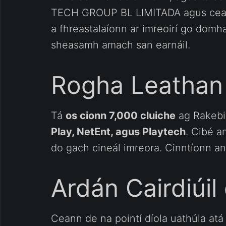
TECH GROUP BL LIMITADA agus ceadún
a fhreastalaíonn ar imreoirí go dom
sheasamh amach san earnáil.
Rogha Leathan 
Tá
os cionn 7,000 cluiche
ag Rakebit
Play, NetEnt, agus Playtech
. Cibé a
do gach cineál imreora. Cinntíonn a
Ardán Cairdiúi
Ceann de na pointí díola uathúla atá