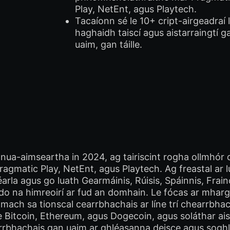
Play, NetEnt, agus Playtech.
Tacaíonn sé le 10+ cript-airgeadraí 
haghaidh taiscí agus aistarraingtí g
uaim, gan táille.
nua-aimseartha in 2024, ag tairiscint rogha ollmhór d
e Pragmatic Play, NetEnt, agus Playtech. Ag freastal 
éarla agus go luath Gearmáinis, Rúisis, Spáinnis, Frain
e do na himreoirí ar fud an domhain. Le fócas ar mhar
ach sa tionscal cearrbhachais ar líne trí chearrbhac
e Bitcoin, Ethereum, agus Dogecoin, agus soláthar aista
rbhachais gan uaim ar ghléasanna deisce agus soghlua