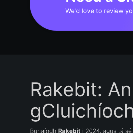
We'd love to review you
Rakebit: An
gCluichíoch
Bunaíodh
Rakebit
i 2024, agus tá sé 