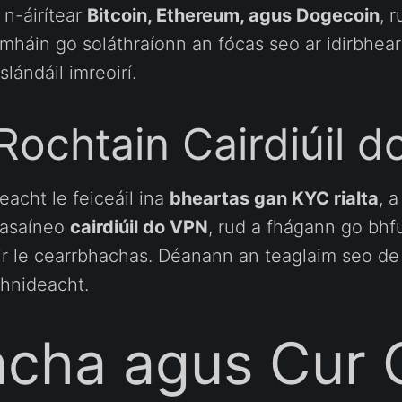
 n-áirítear
Bitcoin, Ethereum, agus Dogecoin
, 
amháin go soláthraíonn an fócas seo ar idirbheart
lándáil imreoirí.
ochtain Cairdiúil 
acht le feiceáil ina
bheartas gan KYC rialta
, 
ceasaíneo
cairdiúil do VPN
, rud a fhágann go bhfui
dir le cearrbhachas. Déanann an teaglaim seo d
thnideacht.
iacha agus Cur