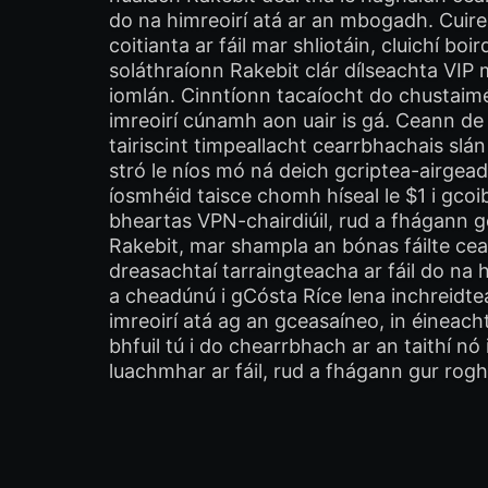
do na himreoirí atá ar an mbogadh. Cuire
coitianta ar fáil mar shliotáin, cluichí bo
soláthraíonn Rakebit clár dílseachta VIP 
iomlán. Cinntíonn tacaíocht do chustaimé
imreoirí cúnamh aon uair is gá. Ceann de 
tairiscint timpeallacht cearrbhachais slán
stró le níos mó ná deich gcriptea-airgead
íosmhéid taisce chomh híseal le $1 i gco
bheartas VPN-chairdiúil, rud a fhágann go
Rakebit, mar shampla an bónas fáilte ceas
dreasachtaí tarraingteacha ar fáil do n
a cheadúnú i gCósta Ríce lena inchreidtea
imreoirí atá ag an gceasaíneo, in éineach
bhfuil tú i do chearrbhach ar an taithí n
luachmhar ar fáil, rud a fhágann gur rogh