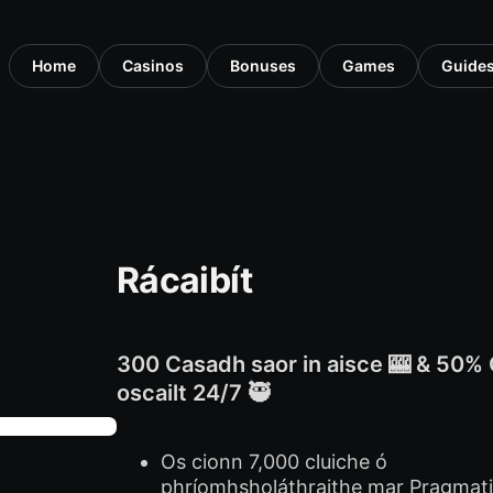
Home
Casinos
Bonuses
Games
Guide
Rácaibít
300 Casadh saor in aisce 🎰 & 50% Ge
oscailt 24/7 🥷
Os cionn 7,000 cluiche ó
phríomhsholáthraithe mar Pragmat