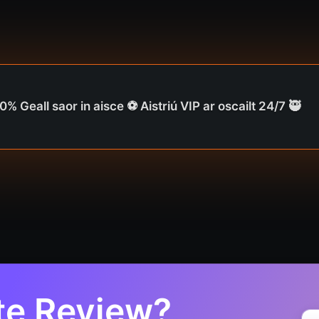
% Geall saor in aisce ⚽️ Aistriú VIP ar oscailt 24/7 🥷
te Review?