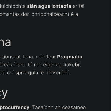
luichíochta
slán agus iontaofa
ar fáil
tiomantas don phríobháideacht é a
na
 tionscal, lena n-áirítear
Pragmatic
éileálaí beo, tá rud éigin ag Rakebit
luichí spreagúla le himscrúdú.
cy
ryptocurrency
. Tacaíonn an ceasaíneo