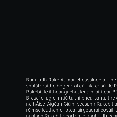
Bunaíodh Rakebit mar cheasaíneo ar líne 
sholáthraithe bogearraí cáiliúla cosúil l
Rakebit le iltheangacha, lena n-áirítear B
Brasaíle, ag cinntiú taithí phearsantaith
na hÁise-Aigéan Ciúin, seasann Rakebit am
réimse leathan criptea-airgeadraí cosúil l
nuálach Rakebit deartha le haghaidh cear