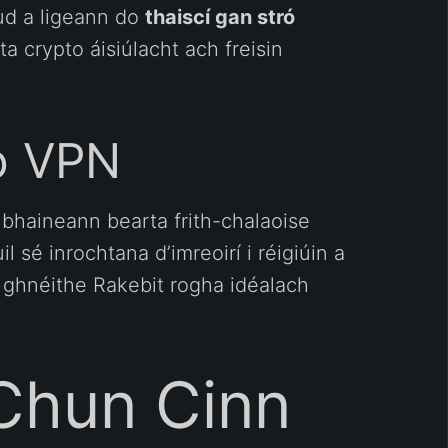
rud a ligeann do
thaiscí gan stró
a crypto áisiúlacht ach freisin
do VPN
a bhaineann bearta frith-chalaoise
l sé inrochtana d’imreoirí i réigiúin a
e ghnéithe Rakebit rogha idéalach
 Chun Cinn