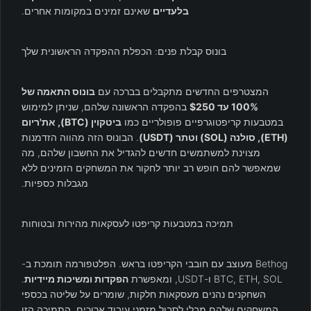
בלעדיים
שאינם זמינים במקומות אחרים.
בונוס קבלת פנים: הכפלת ההפקדה הראשונית שלך
המצטרפים החדשים מתקבלים בברכה עם
בונוס התאמה של
100% עד $250
בהפקדה הראשונה שלהם, שניתן למימוש
במטבעות קריפטוגרפיים פופולריים כמו
ביטקוין (BTC), את'ריום
(ETH), סולנה (SOL) וטתר (USDT)
. הבונוס הזה מהווה הזדמנות
מצוינת למשתמשים חדשים להגדיל את החשבון שלהם, מה
שמאפשר להם חופש רב יותר לחקור את המשחקים הזמינים ללא
מגבלות כספיות.
תמיכה במטבעות קריפטו לעסקאות מהירות ובטוחות
Bethog מעוצב עם חובבי הקריפטו בראש. הפלטפורמה תומכת ב-
BTC, ETH, SOL ו-USDT, ומאפשרת
הפקדות ומשיכות מיידיות
.
השחקנים נהנים מעסקאות חלקות, שומרים על שליטה בכספי
המשחקים שלהם מבלי לסבול מזמני עיבוד ארוכים. התמיכה הזו