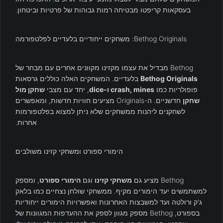
בעסקאות קריפטו מבטיחה רמות גבוהות של פרטיות וביטחון.
Bethog Originals: משחקים ייחודיים בלעדיים לפלטפורמה
Bethog מבדיל את עצמו מקזינו מקוונים אחרים עם מבחר של
Bethog Originals
בלעדיים. המשחקים האלה כוללים גרסאות
פופולריות כמו
crash, mines ו-dice
, יחד עם מצבי
שחקן מול
שחקן
חדשניים. ה-Originals מציעים חוויות חדשות, ומאפשרים
לשחקנים ליהנות ממשחקים שלא ניתן למצוא בפלטפורמות
אחרות.
הימורי ספורט ומשחקי קזינו משולבים
Bethog מציע גם
משחקי קזינו
וגם
הימורי ספורט
, ומספק
למשתמשים יעד הימורים מקיף. ממשחקי שולחן נצחיים כמו בלאק
ג'ק ורולטה ועד למשבצות האחרונות ואפשרויות הימורים ייחודיות
בספורט, Bethog מספק מגוון לספק את ההעדפות המגוונות של