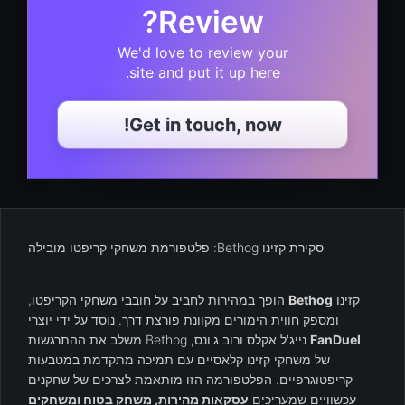
Review?
We'd love to review your
site and put it up here.
Get in touch, now!
סקירת קזינו Bethog: פלטפורמת משחקי קריפטו מובילה
קזינו
Bethog
הופך במהירות לחביב על חובבי משחקי הקריפטו,
ומספק חווית הימורים מקוונת פורצת דרך. נוסד על ידי יוצרי
FanDuel
נייג'ל אקלס ורוב ג'ונס, Bethog משלב את ההתרגשות
של משחקי קזינו קלאסיים עם תמיכה מתקדמת במטבעות
קריפטוגרפיים. הפלטפורמה הזו מותאמת לצרכים של שחקנים
עכשוויים שמעריכים
עסקאות מהירות, משחק בטוח ומשחקים