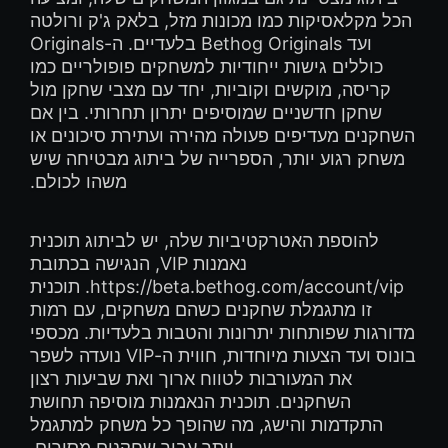
הכל מקלאסיקות כמו מכונות מזל, בלאק ג'ק ורולטה
ועד Bethog Originals בלעדיים. ה-Originals
כוללים גישות ייחודיות למשחקים פופולריים כמו
קריסה, מוקשים וקוביות, יחד עם מצבי שחקן מול
שחקן חדשניים שמוסיפים יתרון תחרותי. בין אם
השחקנים מעדיפים פעולה מהירה ועתירת סיכונים או
משחק רגוע יותר, הספרייה של ביתוג מבטיחה שיש
משהו לכולם.
להוספת האטרקטיביות שלה, יש לביתוג תוכנית
נאמנות VIP, הנגישה בכתובת
https://beta.bethog.com/account/vip. תוכנית
זו מתגמלת שחקנים כשהם משחקים, עם רמות
מדורגות שפותחות יתרונות והטבות בלעדיות. מכספי
בונוס ועד הצעות מיוחדות, חווית ה-VIP נועדה לשפר
את המעורבות לטווח ארוך ואת שביעות רצון
השחקנים. תוכנית הנאמנות מוסיפה תחושת
התקדמות והישג, מה שהופך כל משחק למתגמל
יותר עבור שחקנים מסורים.