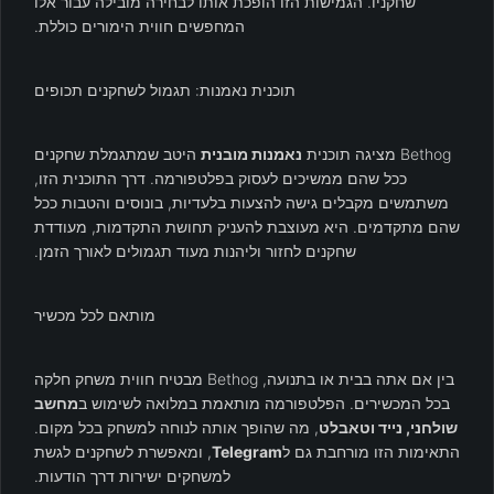
שחקניו. הגמישות הזו הופכת אותו לבחירה מובילה עבור אלו
המחפשים חווית הימורים כוללת.
תוכנית נאמנות: תגמול לשחקנים תכופים
Bethog מציגה תוכנית
נאמנות מובנית
היטב שמתגמלת שחקנים
ככל שהם ממשיכים לעסוק בפלטפורמה. דרך התוכנית הזו,
משתמשים מקבלים גישה להצעות בלעדיות, בונוסים והטבות ככל
שהם מתקדמים. היא מעוצבת להעניק תחושת התקדמות, מעודדת
שחקנים לחזור וליהנות מעוד תגמולים לאורך הזמן.
מותאם לכל מכשיר
בין אם אתה בבית או בתנועה, Bethog מבטיח חווית משחק חלקה
בכל המכשירים. הפלטפורמה מותאמת במלואה לשימוש ב
מחשב
שולחני, נייד וטאבלט
, מה שהופך אותה לנוחה למשחק בכל מקום.
התאימות הזו מורחבת גם ל
Telegram
, ומאפשרת לשחקנים לגשת
למשחקים ישירות דרך הודעות.