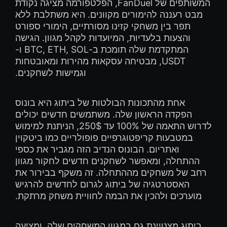
המשותפים של FanDuel, הפלטפורמה מציגה נקודת
מבט רעננה להימורים מקוונים. היא משתלבת ללא
תפר בין משחקי קזינו מסורתיים, הימורי ספורט
והצעות בלעדיות, המיועדות לקהל מגוון. הגישה
המתקדמת שלה תומכת ב-BTC, ETH, SOL ו-
USDT, מבטיחה עסקאות מהירות ומאובטחות
וגמישות לשחקנים.
אחת מהתכונות הבולטות של ביתוג היא בונוס
הפקדה הראשון שלה. משתמשים חדשים יכולים
לדרוש התאמה של 100% עד 250$, הניתנת למימוש
במטבעות קריפטוגרפיים פופולריים כמו ביטקוין
ואתריום. הבונוס הנדיב הזה מגביר את כספי
ההתחלה, ומאפשר לשחקנים חדשים לחקור מגוון
רחב של משחקים מההתחלה. זה משקף בבירור את
האסטרטגיה של ביתוג לגרום לחדשים להרגיש
מוערכים ולהכין את הבמה לחוויית משחק מרתקת.
ביתוג מצטיינת גם במגוון המשחקים שלה, ומציעה